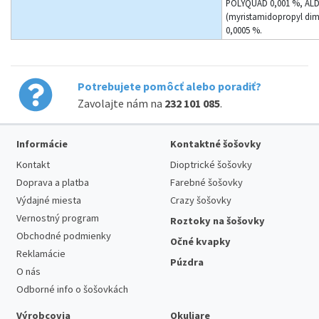
POLYQUAD 0,001 %, AL
(myristamidopropyl dim
0,0005 %.
Potrebujete pomôcť alebo poradiť?
Zavolajte nám na
232 101 085
.
Informácie
Kontaktné šošovky
Kontakt
Dioptrické šošovky
Doprava a platba
Farebné šošovky
Výdajné miesta
Crazy šošovky
Vernostný program
Roztoky na šošovky
Obchodné podmienky
Očné kvapky
Reklamácie
Púzdra
O nás
Odborné info o šošovkách
Výrobcovia
Okuliare