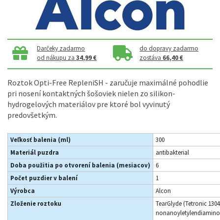
Darčeky zadarmo
do dopravy zadarmo
od nákupu za
34,99 €
zostáva
66,40 €
Roztok Opti-Free RepleniSH - zaručuje maximálné pohodlie
pri nosení kontaktných šošoviek nielen zo silikon-
hydrogelových materiálov pre ktoré bol vyvinutý
predovšetkým.
Veľkosť balenia (ml)
300
Materiál puzdra
antibakterial
Doba použitia po otvorení balenia (mesiacov)
6
Počet puzdier v balení
1
Výrobca
Alcon
Zloženie roztoku
TearGlyde (Tetronic 1304
nonanoyletylendiaminot