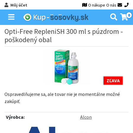
Môj účet
O nákupe
O nás
0
Opti-Free RepleniSH 300 ml s púzdrom -
poškodený obal
ZĽAVA
Ospravedlňujeme sa, ale tovar nie je momentálne možné
zakúpiť.
Výrobca:
Alcon