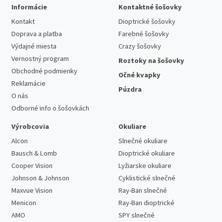
Informácie
Kontaktné šošovky
Kontakt
Dioptrické šošovky
Doprava a platba
Farebné šošovky
Výdajné miesta
Crazy šošovky
Vernostný program
Roztoky na šošovky
Obchodné podmienky
Očné kvapky
Reklamácie
Púzdra
O nás
Odborné info o šošovkách
Výrobcovia
Okuliare
Alcon
Slnečné okuliare
Bausch & Lomb
Dioptrické okuliare
Cooper Vision
Lyžiarske okuliare
Johnson & Johnson
Cyklistické slnečné
Maxvue Vision
Ray-Ban slnečné
Menicon
Ray-Ban dioptrické
AMO
SPY slnečné