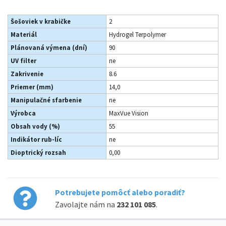
Šošoviek v krabičke
2
Materiál
Hydrogel Terpolymer
Plánovaná výmena (dní)
90
UV filter
ne
Zakrivenie
8.6
Priemer (mm)
14,0
Manipulačné sfarbenie
ne
Výrobca
MaxVue Vision
Obsah vody (%)
55
Indikátor rub-líc
ne
Dioptrický rozsah
0,00
Potrebujete pomôcť alebo poradiť?
Zavolajte nám na
232 101 085
.