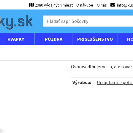
2980 výdajných miest
O nákupe
O nás
info@kup
KVAPKY
PÚZDRA
PRÍSLUŠENSTVO
HO
Ospravedlňujeme sa, ale tovar
Výrobca:
Ursapharm spol.s.