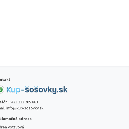
ntakt
lefón:
+421 222 205 863
ail:
info@kup-sosovky.sk
klamačná adresa
drea Votavová