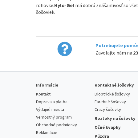
rohovke.
Hylo-Gel
má dobrú znášanlivosť so vše
šošoviek.
Potrebujete pomôc
Zavolajte nám na
23
Informácie
Kontaktné šošovky
Kontakt
Dioptrické šošovky
Doprava a platba
Farebné šošovky
Výdajné miesta
Crazy šošovky
Vernostný program
Roztoky na šošovky
Obchodné podmienky
Očné kvapky
Reklamácie
Púzdra