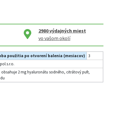
2980
výdajných miest
vo vašom okolí
ba použitia po otvorení balenia (mesiacov)
3
ol.s.r.o.
 obsahuje 2 mg hyaluronátu sodného, citrátový pufr,
odu