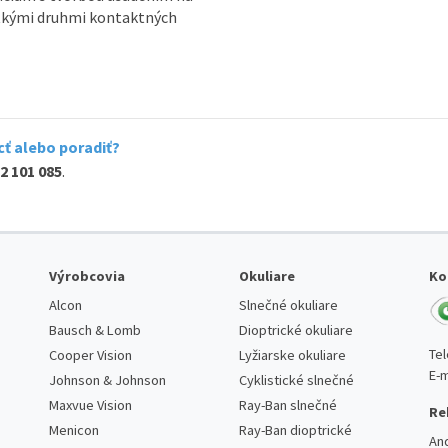
tkými druhmi kontaktných
ť alebo poradiť?
2 101 085
.
Výrobcovia
Okuliare
Ko
Alcon
Slnečné okuliare
Bausch & Lomb
Dioptrické okuliare
Te
Cooper Vision
Lyžiarske okuliare
E-m
Johnson & Johnson
Cyklistické slnečné
Maxvue Vision
Ray-Ban slnečné
Re
Menicon
Ray-Ban dioptrické
An