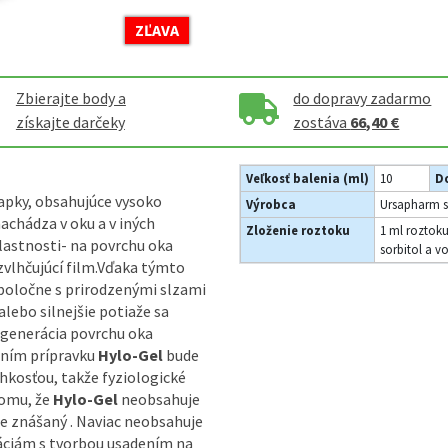
ZĽAVA
Zbierajte body a
do dopravy zadarmo
získajte darčeky
zostáva
66,40 €
Veľkosť balenia (ml)
10
Do
vapky, obsahujúce vysoko
Výrobca
Ursapharm sp
achádza v oku a v iných
Zloženie roztoku
1 ml roztoku
vlastnosti- na povrchu oka
sorbitol a v
zvlhčujúcí film.Vďaka týmto
poločne s prirodzenými slzami
alebo silnejšie potiaže sa
egenerácia povrchu oka
áním prípravku
Hylo-Gel
bude
hkosťou, takže fyziologické
tomu, že
Hylo-Gel
neobsahuje
e znášaný . Naviac neobsahuje
ciám s tvorbou usadením na