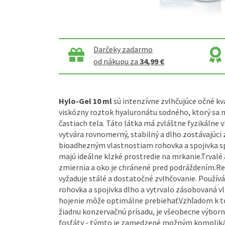
Darčeky zadarmo
od nákupu za
34,99 €
Hylo-Gel 10 ml
sú intenzívne zvlhčujúce očné k
viskózny roztok hyaluronátu sodného, ktorý sa n
častiach tela. Táto látka má zvláštne fyzikálne 
vytvára rovnomerný, stabilný a dlho zostávajúci 
bioadhezným vlastnostiam rohovka a spojivka s
majú ideálne klzké prostredie na mrkanie.Trvalé 
zmiernia a oko je chránené pred podráždením.R
vyžaduje stálé a dostatočné zvlhčovanie. Použív
rohovka a spojivka dlho a vytrvalo zásobovaná vl
hojenie môže optimálne prebiehať.Vzhľadom k 
žiadnu konzervačnú prísadu, je všeobecne výborn
fosfáty - týmto je zamedzené možným kompliká