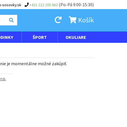
(Po-Pá 9:00-15:30)
-sosovky.sk
+421 222 205 863
Košík
DINKY
ŠPORT
OKULIARE
 nie je momentálne možné zakúpiť.
r.o.