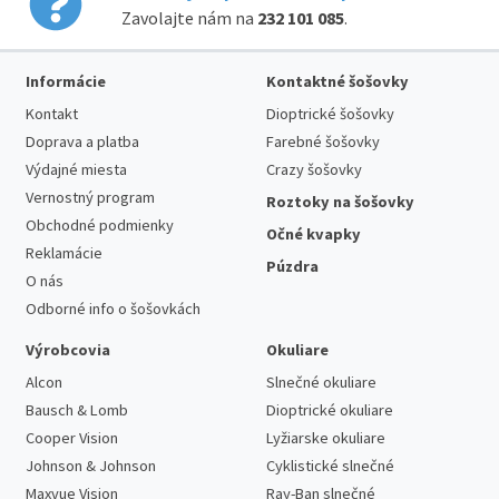
Zavolajte nám na
232 101 085
.
Informácie
Kontaktné šošovky
Kontakt
Dioptrické šošovky
Doprava a platba
Farebné šošovky
Výdajné miesta
Crazy šošovky
Vernostný program
Roztoky na šošovky
Obchodné podmienky
Očné kvapky
Reklamácie
Púzdra
O nás
Odborné info o šošovkách
Výrobcovia
Okuliare
Alcon
Slnečné okuliare
Bausch & Lomb
Dioptrické okuliare
Cooper Vision
Lyžiarske okuliare
Johnson & Johnson
Cyklistické slnečné
Maxvue Vision
Ray-Ban slnečné