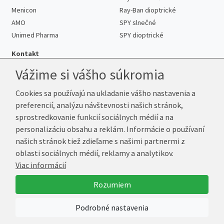
Menicon
Ray-Ban dioptrické
AMO
SPY slnečné
Unimed Pharma
SPY dioptrické
Kontakt
Vážime si vášho súkromia
Cookies sa používajú na ukladanie vášho nastavenia a
Telefón:
+421 222 205 863
preferencií, analýzu návštevnosti našich stránok,
E-mail:
info@kup-sosovky.sk
sprostredkovanie funkcií sociálnych médií a na
Reklamačná adresa
personalizáciu obsahu a reklám. Informácie o používaní
Andrea Votavová
našich stránok tiež zdieľame s našimi partnermi z
Revoluční 1017
oblasti sociálnych médií, reklamy a analytikov.
290 01 Poděbrady
Viac informácií
Česká republika
Rozumiem
© 2026 Kup-Šošovky.sk
Podrobné nastavenia
Vytvoril
Marek Kebza