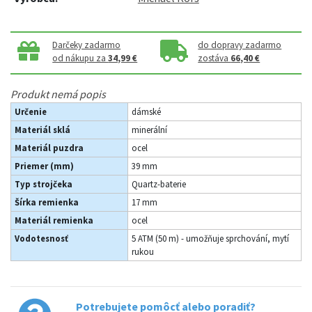
Darčeky zadarmo
do dopravy zadarmo
od nákupu za
34,99 €
zostáva
66,40 €
Produkt nemá popis
Určenie
dámské
Materiál sklá
minerální
Materiál puzdra
ocel
Priemer (mm)
39 mm
Typ strojčeka
Quartz-baterie
Šírka remienka
17 mm
Materiál remienka
ocel
Vodotesnosť
5 ATM (50 m) - umožňuje sprchování, mytí
rukou
Potrebujete pomôcť alebo poradiť?