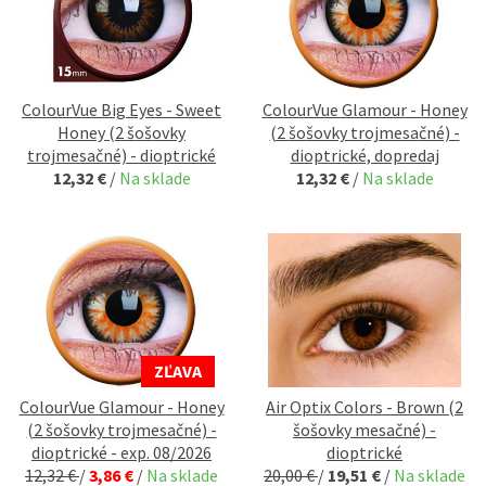
ColourVue Big Eyes - Sweet
ColourVue Glamour - Honey
Honey (2 šošovky
(2 šošovky trojmesačné) -
trojmesačné) - dioptrické
dioptrické, dopredaj
12,32 €
/
Na sklade
12,32 €
/
Na sklade
ZĽAVA
ColourVue Glamour - Honey
Air Optix Colors - Brown (2
(2 šošovky trojmesačné) -
šošovky mesačné) -
dioptrické - exp. 08/2026
dioptrické
12,32 €
/
3,86 €
/
Na sklade
20,00 €
/
19,51 €
/
Na sklade