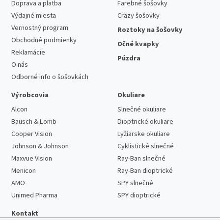
Doprava a platba
Farebné šošovky
Výdajné miesta
Crazy šošovky
Vernostný program
Roztoky na šošovky
Obchodné podmienky
Očné kvapky
Reklamácie
Púzdra
O nás
Odborné info o šošovkách
Výrobcovia
Okuliare
Alcon
Slnečné okuliare
Bausch & Lomb
Dioptrické okuliare
Cooper Vision
Lyžiarske okuliare
Johnson & Johnson
Cyklistické slnečné
Maxvue Vision
Ray-Ban slnečné
Menicon
Ray-Ban dioptrické
AMO
SPY slnečné
Unimed Pharma
SPY dioptrické
Kontakt