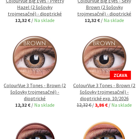
ColourVue Big Eyes - Pretty
ColourVue Big Eyes - Sexy
Hazel (2 šošovky
Brown (2 šošovky
trojmesačné) - dioptrické
trojmesačné) - dioptrické
12,32 €
/
Na sklade
12,32 €
/
Na sklade
ZĽAVA
ColourVue 3 Tones - Brown (2
ColourVue 3 Tones - Brown (2
šošovky trojmesačné) -
šošovky trojmesačné) -
dioptrické
dioptrické exp. 10/2026
12,32 €
/
Na sklade
12,32 €
/
3,86 €
/
Na sklade