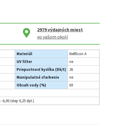
2979
výdajných miest
vo vašom okolí
Materiál
Nelfilcon A
UV filter
ne
Priepustnosť kyslíka (Dk/t)
26
Manipulačné sfarbenie
ne
Obsah vody (%)
69
o -6,00 (step 0,25 dpt.)