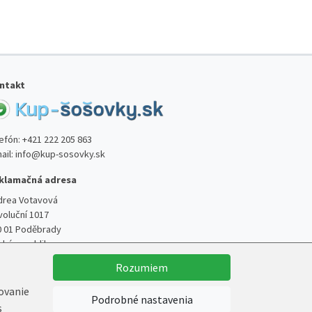
ntakt
lefón:
+421 222 205 863
ail:
info@kup-sosovky.sk
klamačná adresa
drea Votavová
voluční 1017
0 01 Poděbrady
ská republika
Rozumiem
kovanie
Podrobné nastavenia
s