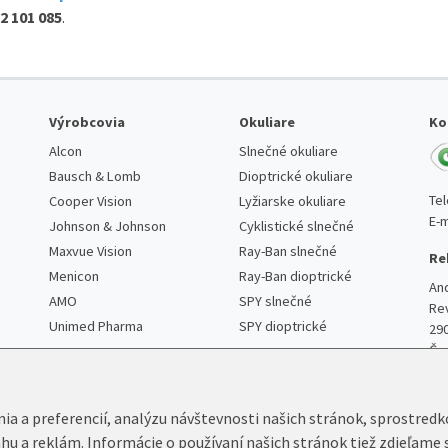
2 101 085
.
Výrobcovia
Okuliare
Ko
Alcon
Slnečné okuliare
Bausch & Lomb
Dioptrické okuliare
Te
Cooper Vision
Lyžiarske okuliare
E-m
Johnson & Johnson
Cyklistické slnečné
Maxvue Vision
Ray-Ban slnečné
Re
Menicon
Ray-Ban dioptrické
An
AMO
SPY slnečné
Re
Unimed Pharma
SPY dioptrické
29
Če
nia a preferencií, analýzu návštevnosti našich stránok, sprostred
ahu a reklám. Informácie o používaní našich stránok tiež zdieľame 