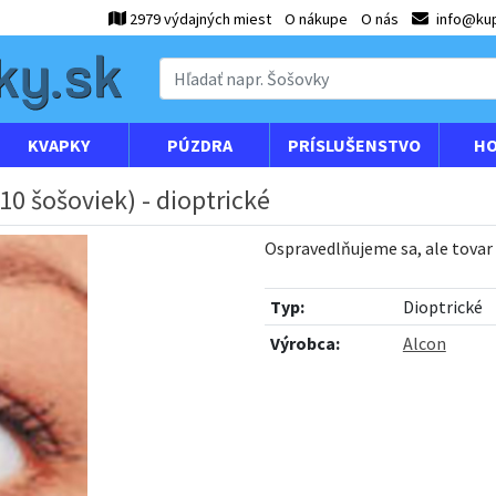
2979 výdajných miest
O nákupe
O nás
info@kup
KVAPKY
PÚZDRA
PRÍSLUŠENSTVO
HO
10 šošoviek) - dioptrické
Ospravedlňujeme sa, ale tovar
Typ:
Dioptrické
Výrobca:
Alcon