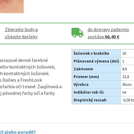
Zbierajte body a
do dopravy zadarmo
získajte darčeky
zostáva
66,40 €
Šošoviek v krabičke
10
dnorazové denné farebné
Plánovaná výmena (dní)
1
teľov kontaktných šošoviek,
Zakrivenie
8.6
ých kontaktných šošoviek.
Priemer (mm)
13,8
 Dailies a FreshLook
Výrobca
Alcon
ofarbia oči tmavé. Zaujímavá a
Indikátor rub-líc
ne
pôvodnej farby očí a farby
Dioptrický rozsah
-0,50 t
ť alebo poradiť?