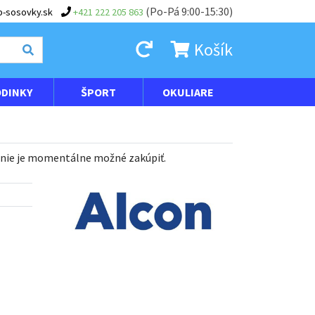
(Po-Pá 9:00-15:30)
-sosovky.sk
+421 222 205 863
Košík
DINKY
ŠPORT
OKULIARE
 nie je momentálne možné zakúpiť.