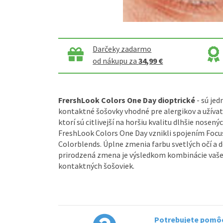
Darčeky zadarmo
od nákupu za
34,99 €
FrershLook Colors One Day dioptrické
- sú je
kontaktné šošovky vhodné pre alergikov a užíva
ktorí sú citlivejší na horšiu kvalitu dlhšie nosen
FreshLook Colors One Day vznikli spojením Focus
Colorblends. Úplne zmenia farbu svetlých očí a d
prirodzená zmena je výsledkom kombinácie vašej 
kontaktných šošoviek.
Potrebujete pomôc