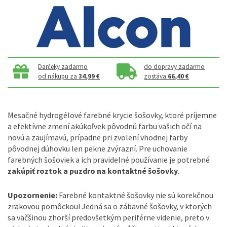
Darčeky zadarmo
do dopravy zadarmo
od nákupu za
34,99 €
zostáva
66,40 €
Mesačné hydrogélové farebné krycie šošovky, ktoré príjemne
a efektívne zmení akúkoľvek pôvodnú farbu vašich očí na
novú a zaujímavú, prípadne pri zvolení vhodnej farby
pôvodnej dúhovku len pekne zvýrazní. Pre uchovanie
farebných šošoviek a ich pravidelné používanie je potrebné
zakúpiť roztok a puzdro na kontaktné šošovky
.
Upozornenie:
Farebné kontaktné šošovky nie sú korekčnou
zrakovou pomôckou! Jedná sa o zábavné šošovky, v ktorých
sa väčšinou zhorší predovšetkým periférne videnie, preto v