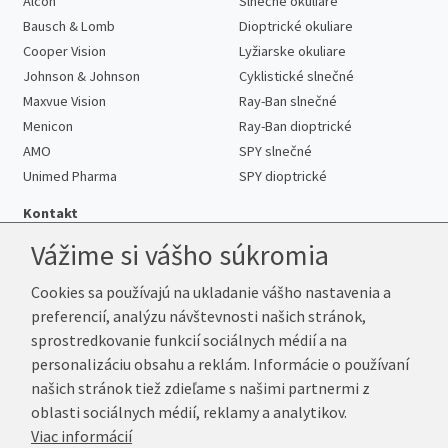
Alcon
Slnečné okuliare
Bausch & Lomb
Dioptrické okuliare
Cooper Vision
Lyžiarske okuliare
Johnson & Johnson
Cyklistické slnečné
Maxvue Vision
Ray-Ban slnečné
Menicon
Ray-Ban dioptrické
AMO
SPY slnečné
Unimed Pharma
SPY dioptrické
Kontakt
Vážime si vášho súkromia
Cookies sa používajú na ukladanie vášho nastavenia a
Telefón:
+421 222 205 863
preferencií, analýzu návštevnosti našich stránok,
E-mail:
info@kup-sosovky.sk
sprostredkovanie funkcií sociálnych médií a na
Reklamačná adresa
personalizáciu obsahu a reklám. Informácie o používaní
Andrea Votavová
našich stránok tiež zdieľame s našimi partnermi z
Revoluční 1017
oblasti sociálnych médií, reklamy a analytikov.
290 01 Poděbrady
Viac informácií
Česká republika