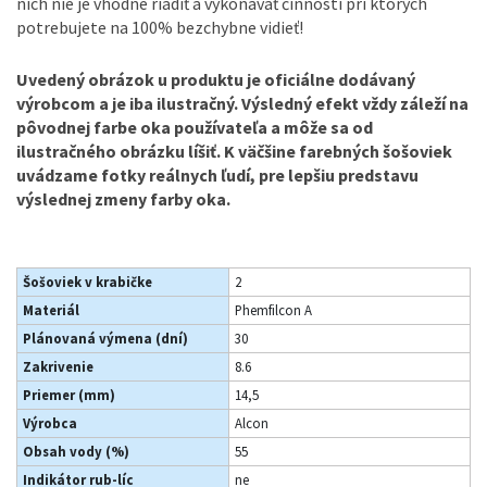
nich nie je vhodné riadiť a vykonávať činnosti pri ktorých
potrebujete na 100% bezchybne vidieť!
Uvedený obrázok u produktu je oficiálne dodávaný
výrobcom a je iba ilustračný. Výsledný efekt vždy záleží na
pôvodnej farbe oka používateľa a môže sa od
ilustračného obrázku líšiť. K väčšine farebných šošoviek
uvádzame fotky reálnych ľudí, pre lepšiu predstavu
výslednej zmeny farby oka.
Šošoviek v krabičke
2
Materiál
Phemfilcon A
Plánovaná výmena (dní)
30
Zakrivenie
8.6
Priemer (mm)
14,5
Výrobca
Alcon
Obsah vody (%)
55
Indikátor rub-líc
ne