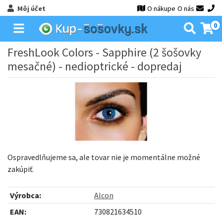
Môj účet
O nákupe
O nás
0
FreshLook Colors - Sapphire (2 šošovky
mesačné) - nedioptrické - dopredaj
Ospravedlňujeme sa, ale tovar nie je momentálne možné
zakúpiť.
Výrobca:
Alcon
EAN:
730821634510