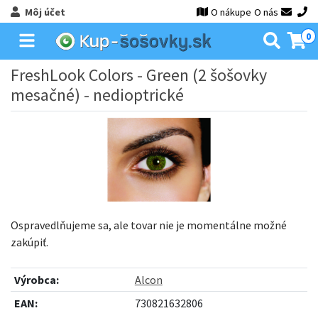
Môj účet
O nákupe
O nás
0
FreshLook Colors - Green (2 šošovky
mesačné) - nedioptrické
Ospravedlňujeme sa, ale tovar nie je momentálne možné
zakúpiť.
Výrobca:
Alcon
EAN:
730821632806