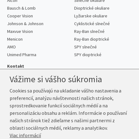
Alcon
Slnečné okuliare
Bausch & Lomb
Dioptrické okuliare
Cooper Vision
Lyžiarske okuliare
Johnson & Johnson
Cyklistické slnečné
Maxvue Vision
Ray-Ban slnečné
Menicon
Ray-Ban dioptrické
AMO
SPY slnečné
Unimed Pharma
SPY dioptrické
Kontakt
Vážime si vášho súkromia
Cookies sa používajú na ukladanie vášho nastavenia a
Telefón:
+421 222 205 863
preferencií, analýzu návštevnosti našich stránok,
E-mail:
info@kup-sosovky.sk
sprostredkovanie funkcií sociálnych médií a na
Reklamačná adresa
personalizáciu obsahu a reklám. Informácie o používaní
Andrea Votavová
našich stránok tiež zdieľame s našimi partnermi z
Revoluční 1017
oblasti sociálnych médií, reklamy a analytikov.
290 01 Poděbrady
Viac informácií
Česká republika