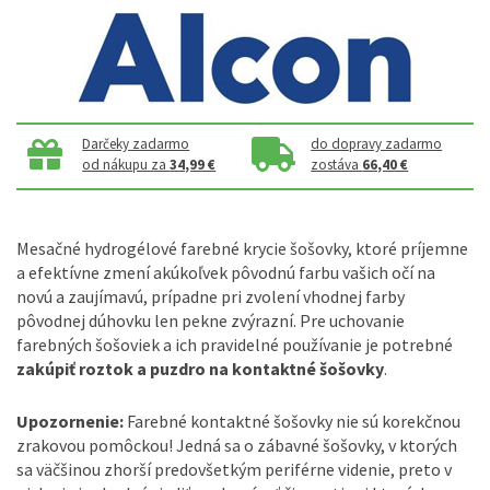
Darčeky zadarmo
do dopravy zadarmo
od nákupu za
34,99 €
zostáva
66,40 €
Mesačné hydrogélové farebné krycie šošovky, ktoré príjemne
a efektívne zmení akúkoľvek pôvodnú farbu vašich očí na
novú a zaujímavú, prípadne pri zvolení vhodnej farby
pôvodnej dúhovku len pekne zvýrazní. Pre uchovanie
farebných šošoviek a ich pravidelné používanie je potrebné
zakúpiť roztok a puzdro na kontaktné šošovky
.
Upozornenie:
Farebné kontaktné šošovky nie sú korekčnou
zrakovou pomôckou! Jedná sa o zábavné šošovky, v ktorých
sa väčšinou zhorší predovšetkým periférne videnie, preto v