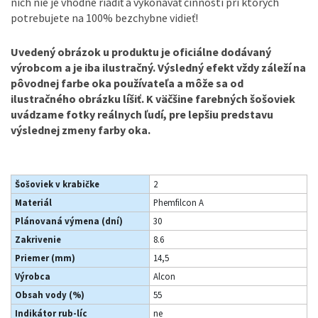
nich nie je vhodné riadiť a vykonávať činnosti pri ktorých
potrebujete na 100% bezchybne vidieť!
Uvedený obrázok u produktu je oficiálne dodávaný
výrobcom a je iba ilustračný. Výsledný efekt vždy záleží na
pôvodnej farbe oka používateľa a môže sa od
ilustračného obrázku líšiť. K väčšine farebných šošoviek
uvádzame fotky reálnych ľudí, pre lepšiu predstavu
výslednej zmeny farby oka.
Šošoviek v krabičke
2
Materiál
Phemfilcon A
Plánovaná výmena (dní)
30
Zakrivenie
8.6
Priemer (mm)
14,5
Výrobca
Alcon
Obsah vody (%)
55
Indikátor rub-líc
ne