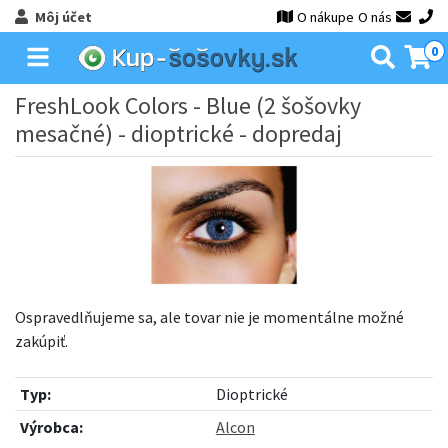
Môj účet
O nákupe
O nás
0
FreshLook Colors - Blue (2 šošovky
mesačné) - dioptrické - dopredaj
Ospravedlňujeme sa, ale tovar nie je momentálne možné
zakúpiť.
Typ:
Dioptrické
Výrobca:
Alcon