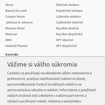
Alcon
Slnečné okuliare
Bausch & Lomb
Dioptrické okuliare
Cooper Vision
Lyžiarske okuliare
Johnson & Johnson
Cyklistické slnečné
Maxvue Vision
Ray-Ban slnečné
Menicon
Ray-Ban dioptrické
AMO
SPY slnečné
Unimed Pharma
SPY dioptrické
Kontakt
Vážime si vášho súkromia
Cookies sa používajú na ukladanie vášho nastavenia a
Telefón:
+421 222 205 863
preferencií, analýzu návštevnosti našich stránok,
E-mail:
info@kup-sosovky.sk
sprostredkovanie funkcií sociálnych médií a na
Reklamačná adresa
personalizáciu obsahu a reklám. Informácie o používaní
Andrea Votavová
našich stránok tiež zdieľame s našimi partnermi z
Revoluční 1017
oblasti sociálnych médií, reklamy a analytikov.
290 01 Poděbrady