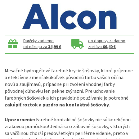
Darčeky zadarmo
do dopravy zadarmo
od nákupu za
34,99 €
zostáva
66,40 €
Mesačné hydrogélové farebné krycie šošovky, ktoré príjemne
a efektívne zmení akúkoľvek pôvodnú farbu vašich očí na
novú a zaujímavú, prípadne pri zvolení vhodnej farby
pôvodnej dúhovku len pekne zvýrazní. Pre uchovanie
farebných šošoviek a ich pravidelné používanie je potrebné
zakúpiť roztok a puzdro na kontaktné šošovky
.
Upozornenie:
Farebné kontaktné šošovky nie sú korekčnou
zrakovou pomôckou! Jedná sa o zábavné šošovky, v ktorých
sa väčšinou zhorší predovšetkým periférne videnie, preto v