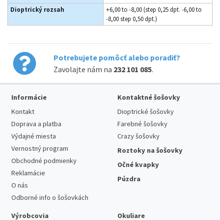
Dioptrický rozsah
+6,00 to -8,00 (step 0,25 dpt. -6,00 to
-8,00 step 0,50 dpt.)
Potrebujete pomôcť alebo poradiť?
Zavolajte nám na
232 101 085
.
Informácie
Kontaktné šošovky
Kontakt
Dioptrické šošovky
Doprava a platba
Farebné šošovky
Výdajné miesta
Crazy šošovky
Vernostný program
Roztoky na šošovky
Obchodné podmienky
Očné kvapky
Reklamácie
Púzdra
O nás
Odborné info o šošovkách
Výrobcovia
Okuliare