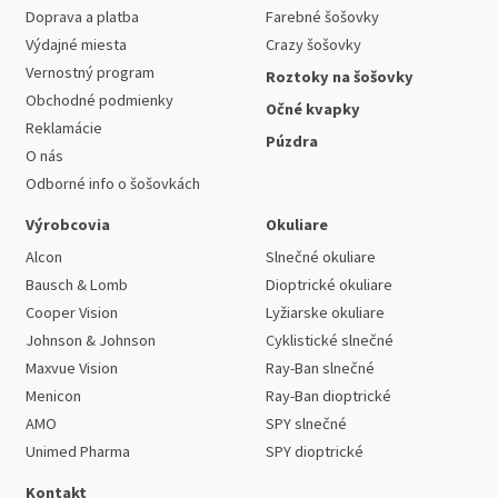
Doprava a platba
Farebné šošovky
Výdajné miesta
Crazy šošovky
Vernostný program
Roztoky na šošovky
Obchodné podmienky
Očné kvapky
Reklamácie
Púzdra
O nás
Odborné info o šošovkách
Výrobcovia
Okuliare
Alcon
Slnečné okuliare
Bausch & Lomb
Dioptrické okuliare
Cooper Vision
Lyžiarske okuliare
Johnson & Johnson
Cyklistické slnečné
Maxvue Vision
Ray-Ban slnečné
Menicon
Ray-Ban dioptrické
AMO
SPY slnečné
Unimed Pharma
SPY dioptrické
Kontakt