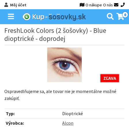
Môj účet
O nákupe
O nás
0
FreshLook Colors (2 šošovky) - Blue
dioptrické - doprodej
ZĽAVA
Ospravedlňujeme sa, ale tovar nie je momentálne možné
zakúpiť.
Typ:
Dioptrické
Výrobca:
Alcon