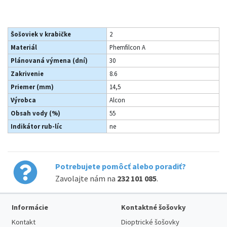
Šošoviek v krabičke
2
Materiál
Phemfilcon A
Plánovaná výmena (dní)
30
Zakrivenie
8.6
Priemer (mm)
14,5
Výrobca
Alcon
Obsah vody (%)
55
Indikátor rub-líc
ne
Potrebujete pomôcť alebo poradiť?
Zavolajte nám na
232 101 085
.
Informácie
Kontaktné šošovky
Kontakt
Dioptrické šošovky