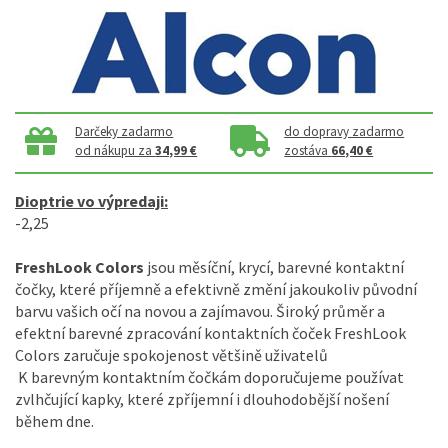
Darčeky zadarmo
do dopravy zadarmo
od nákupu za
34,99 €
zostáva
66,40 €
Dioptrie vo výpredaji:
-2,25
FreshLook Colors
jsou měsíční, krycí, barevné kontaktní
čočky, které příjemně a efektivně změní jakoukoliv původní
barvu vašich očí na novou a zajímavou. Široký průměr a
efektní barevné zpracování kontaktních čoček FreshLook
Colors zaručuje spokojenost většině uživatelů
K barevným kontaktním čočkám doporučujeme používat
zvlhčující kapky, které zpříjemní i dlouhodobější nošení
během dne.