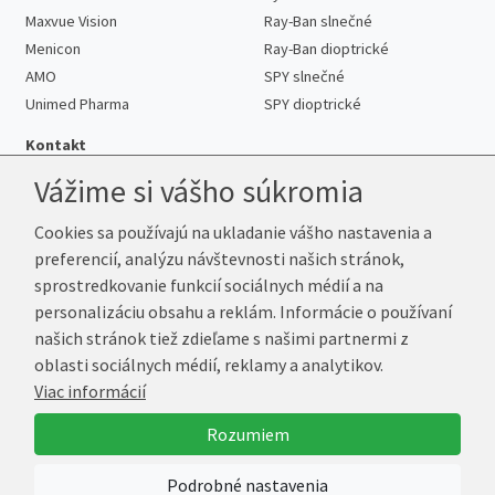
Maxvue Vision
Ray-Ban slnečné
Menicon
Ray-Ban dioptrické
AMO
SPY slnečné
Unimed Pharma
SPY dioptrické
Kontakt
Vážime si vášho súkromia
Cookies sa používajú na ukladanie vášho nastavenia a
Telefón:
+421 222 205 863
preferencií, analýzu návštevnosti našich stránok,
E-mail:
info@kup-sosovky.sk
sprostredkovanie funkcií sociálnych médií a na
Reklamačná adresa
personalizáciu obsahu a reklám. Informácie o používaní
Andrea Votavová
našich stránok tiež zdieľame s našimi partnermi z
Revoluční 1017
oblasti sociálnych médií, reklamy a analytikov.
290 01 Poděbrady
Viac informácií
Česká republika
Rozumiem
© 2026 Kup-Šošovky.sk
Podrobné nastavenia
Vytvoril
Marek Kebza