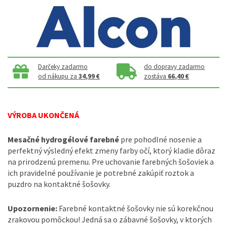
Darčeky zadarmo
do dopravy zadarmo
od nákupu za
34,99 €
zostáva
66,40 €
VÝROBA UKONČENÁ
Mesačné hydrogélové farebné
pre pohodlné nosenie a
perfektný výsledný efekt zmeny farby očí, ktorý kladie dôraz
na prirodzenú premenu. Pre uchovanie farebných šošoviek a
ich pravidelné používanie je potrebné zakúpiť roztok a
puzdro na kontaktné šošovky.
Upozornenie:
Farebné kontaktné šošovky nie sú korekčnou
zrakovou pomôckou! Jedná sa o zábavné šošovky, v ktorých