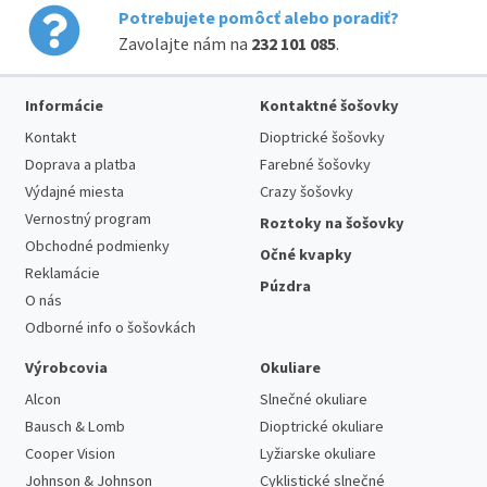
Potrebujete pomôcť alebo poradiť?
Zavolajte nám na
232 101 085
.
Informácie
Kontaktné šošovky
Kontakt
Dioptrické šošovky
Doprava a platba
Farebné šošovky
Výdajné miesta
Crazy šošovky
Vernostný program
Roztoky na šošovky
Obchodné podmienky
Očné kvapky
Reklamácie
Púzdra
O nás
Odborné info o šošovkách
Výrobcovia
Okuliare
Alcon
Slnečné okuliare
Bausch & Lomb
Dioptrické okuliare
Cooper Vision
Lyžiarske okuliare
Johnson & Johnson
Cyklistické slnečné