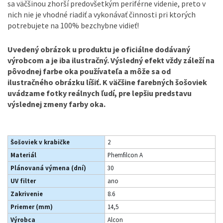
sa väčšinou zhorší predovšetkým periférne videnie, preto v
nich nie je vhodné riadiť a vykonávať činnosti pri ktorých
potrebujete na 100% bezchybne vidieť!
Uvedený obrázok u produktu je oficiálne dodávaný
výrobcom a je iba ilustračný. Výsledný efekt vždy záleží na
pôvodnej farbe oka používateľa a môže sa od
ilustračného obrázku líšiť. K väčšine farebných šošoviek
uvádzame fotky reálnych ľudí, pre lepšiu predstavu
výslednej zmeny farby oka.
Šošoviek v krabičke
2
Materiál
Phemfilcon A
Plánovaná výmena (dní)
30
UV filter
ano
Zakrivenie
8.6
Priemer (mm)
14,5
Výrobca
Alcon