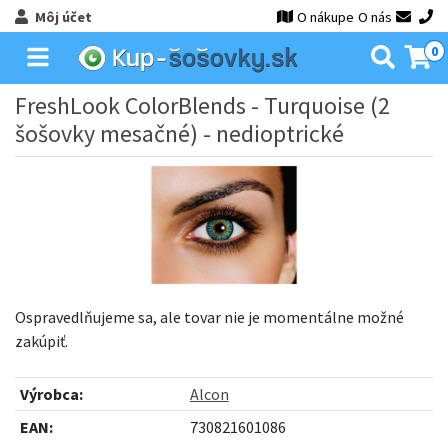
Môj účet
O nákupe
O nás
0
FreshLook ColorBlends - Turquoise (2
šošovky mesačné) - nedioptrické
Ospravedlňujeme sa, ale tovar nie je momentálne možné
zakúpiť.
Výrobca:
Alcon
EAN:
730821601086