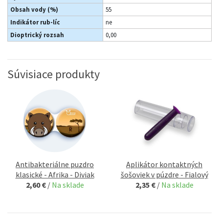
Obsah vody (%)
55
Indikátor rub-líc
ne
Dioptrický rozsah
0,00
Súvisiace produkty
Antibakteriálne puzdro
Aplikátor kontaktných
klasické - Afrika - Diviak
šošoviek v púzdre - Fialový
2,60 €
/
Na sklade
2,35 €
/
Na sklade