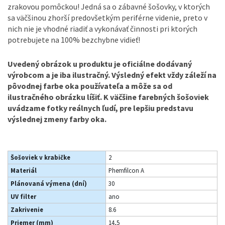
zrakovou pomôckou! Jedná sa o zábavné šošovky, v ktorých
sa väčšinou zhorší predovšetkým periférne videnie, preto v
nich nie je vhodné riadiť a vykonávať činnosti pri ktorých
potrebujete na 100% bezchybne vidieť!
Uvedený obrázok u produktu je oficiálne dodávaný
výrobcom a je iba ilustračný. Výsledný efekt vždy záleží na
pôvodnej farbe oka používateľa a môže sa od
ilustračného obrázku líšiť. K väčšine farebných šošoviek
uvádzame fotky reálnych ľudí, pre lepšiu predstavu
výslednej zmeny farby oka.
Šošoviek v krabičke
2
Materiál
Phemfilcon A
Plánovaná výmena (dní)
30
UV filter
ano
Zakrivenie
8.6
Priemer (mm)
14,5