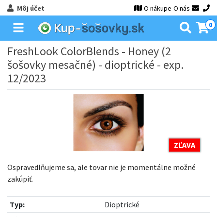
Môj účet
O nákupe
O nás
0
FreshLook ColorBlends - Honey (2
šošovky mesačné) - dioptrické - exp.
12/2023
ZĽAVA
Ospravedlňujeme sa, ale tovar nie je momentálne možné
zakúpiť.
Typ:
Dioptrické