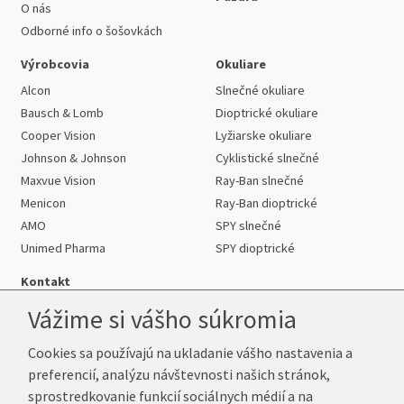
O nás
Odborné info o šošovkách
Výrobcovia
Okuliare
Alcon
Slnečné okuliare
Bausch & Lomb
Dioptrické okuliare
Cooper Vision
Lyžiarske okuliare
Johnson & Johnson
Cyklistické slnečné
Maxvue Vision
Ray-Ban slnečné
Menicon
Ray-Ban dioptrické
AMO
SPY slnečné
Unimed Pharma
SPY dioptrické
Kontakt
Vážime si vášho súkromia
Cookies sa používajú na ukladanie vášho nastavenia a
Telefón:
+421 222 205 863
preferencií, analýzu návštevnosti našich stránok,
E-mail:
info@kup-sosovky.sk
sprostredkovanie funkcií sociálnych médií a na