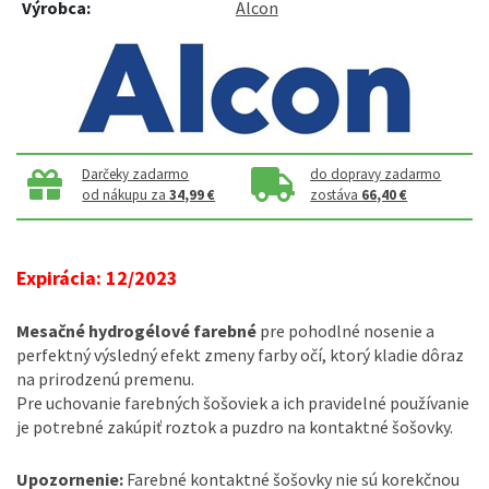
Výrobca:
Alcon
Darčeky zadarmo
do dopravy zadarmo
od nákupu za
34,99 €
zostáva
66,40 €
Expirácia: 12/2023
Mesačné hydrogélové farebné
pre pohodlné nosenie a
perfektný výsledný efekt zmeny farby očí, ktorý kladie dôraz
na prirodzenú premenu.
Pre uchovanie farebných šošoviek a ich pravidelné používanie
je potrebné zakúpiť roztok a puzdro na kontaktné šošovky.
Upozornenie:
Farebné kontaktné šošovky nie sú korekčnou