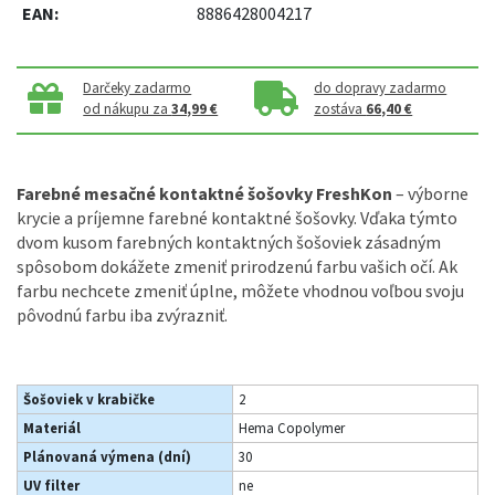
EAN:
8886428004217
Darčeky zadarmo
do dopravy zadarmo
od nákupu za
34,99 €
zostáva
66,40 €
Farebné mesačné kontaktné šošovky FreshKon
– výborne
krycie a príjemne farebné kontaktné šošovky. Vďaka týmto
dvom kusom farebných kontaktných šošoviek zásadným
spôsobom dokážete zmeniť prirodzenú farbu vašich očí. Ak
farbu nechcete zmeniť úplne, môžete vhodnou voľbou svoju
pôvodnú farbu iba zvýrazniť.
Šošoviek v krabičke
2
Materiál
Hema Copolymer
Plánovaná výmena (dní)
30
UV filter
ne