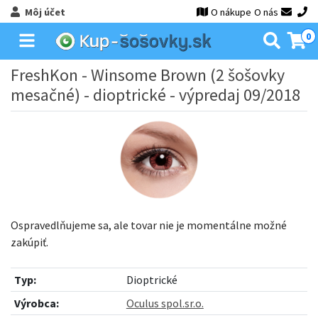
Môj účet
O nákupe
O nás
0
FreshKon - Winsome Brown (2 šošovky
mesačné) - dioptrické - výpredaj 09/2018
Ospravedlňujeme sa, ale tovar nie je momentálne možné
zakúpiť.
Typ:
Dioptrické
Výrobca:
Oculus spol.sr.o.