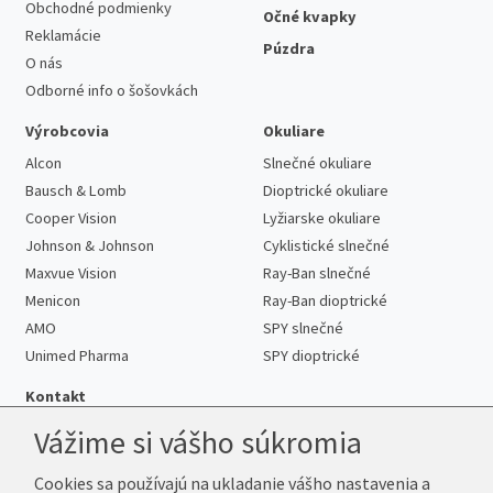
Obchodné podmienky
Očné kvapky
Reklamácie
Púzdra
O nás
Odborné info o šošovkách
Výrobcovia
Okuliare
Alcon
Slnečné okuliare
Bausch & Lomb
Dioptrické okuliare
Cooper Vision
Lyžiarske okuliare
Johnson & Johnson
Cyklistické slnečné
Maxvue Vision
Ray-Ban slnečné
Menicon
Ray-Ban dioptrické
AMO
SPY slnečné
Unimed Pharma
SPY dioptrické
Kontakt
Vážime si vášho súkromia
Cookies sa používajú na ukladanie vášho nastavenia a
Telefón:
+421 222 205 863