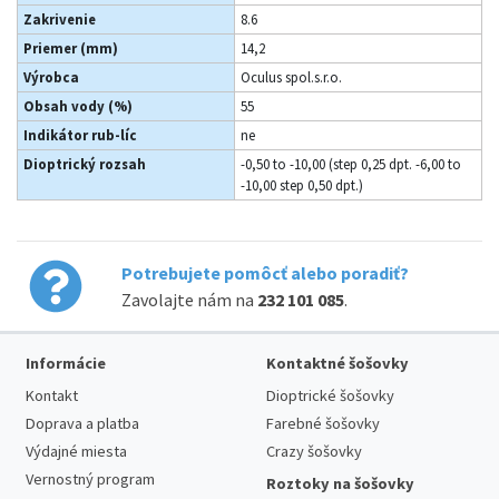
Zakrivenie
8.6
Priemer (mm)
14,2
Výrobca
Oculus spol.s.r.o.
Obsah vody (%)
55
Indikátor rub-líc
ne
Dioptrický rozsah
-0,50 to -10,00 (step 0,25 dpt. -6,00 to
-10,00 step 0,50 dpt.)
Potrebujete pomôcť alebo poradiť?
Zavolajte nám na
232 101 085
.
Informácie
Kontaktné šošovky
Kontakt
Dioptrické šošovky
Doprava a platba
Farebné šošovky
Výdajné miesta
Crazy šošovky
Vernostný program
Roztoky na šošovky