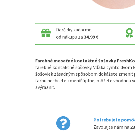
Darčeky zadarmo
od nákupu za
34,99 €
Farebné mesačné kontaktné šošovky FreshK
farebné kontaktné šošovky. Vďaka týmto dvom 
šošoviek zásadným spôsobom dokážete zmeniť pr
farbu nechcete zmeniť úplne, môžete vhodnou vo
zvýrazniť.
Potrebujete pomôc
Zavolajte nám na
23