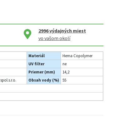
2996
výdajných miest
vo vašom okolí
Materiál
Hema Copolymer
UV filter
ne
Priemer (mm)
14,2
spol.s.r.o.
Obsah vody (%)
55