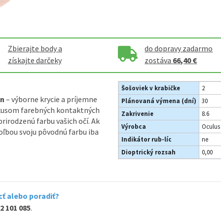
Zbierajte body a
do dopravy zadarmo
získajte darčeky
zostáva
66,40 €
Šošoviek v krabičke
2
on
– výborne krycie a príjemne
Plánovaná výmena (dní)
30
kusom farebných kontaktných
Zakrivenie
8.6
irodzenú farbu vašich očí. Ak
Výrobca
Oculus 
ľbou svoju pôvodnú farbu iba
Indikátor rub-líc
ne
Dioptrický rozsah
0,00
ť alebo poradiť?
2 101 085
.