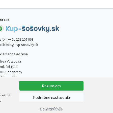
ntakt
lefón:
+421 222 205 863
ail:
info@kup-sosovky.sk
klamačná adresa
drea Votavová
voluční 1017
0 01 Poděbrady
ská republika
Rozumiem
kovanie
Podrobné nastavenia
s
Vytvoril
Marek Kebza
Odmitnúť vše