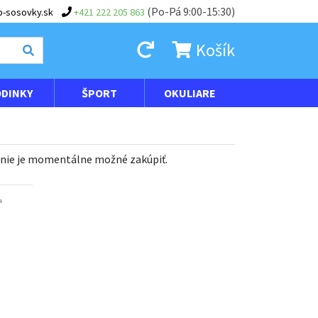
(Po-Pá 9:00-15:30)
-sosovky.sk
+421 222 205 863
Košík
DINKY
ŠPORT
OKULIARE
 nie je momentálne možné zakúpiť.
.