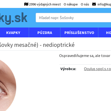
2996 výdajných miest
O nákupe
O nás
info@kup
KVAPKY
PÚZDRA
PRÍSLUŠENSTVO
HO
ošovky mesačné) - nedioptrické
Ospravedlňujeme sa, ale tovar
Výrobca:
Oculus spol.s.r.o