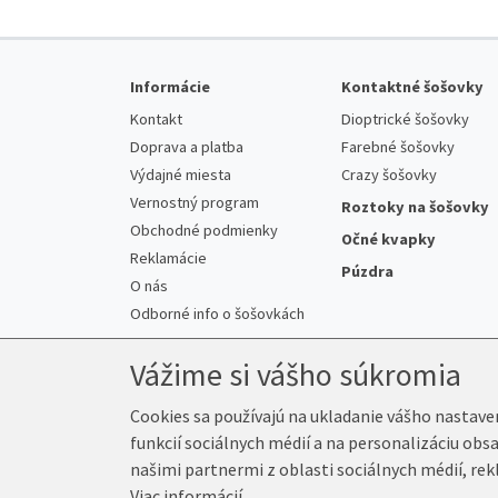
Informácie
Kontaktné šošovky
Kontakt
Dioptrické šošovky
Doprava a platba
Farebné šošovky
Výdajné miesta
Crazy šošovky
Vernostný program
Roztoky na šošovky
Obchodné podmienky
Očné kvapky
Reklamácie
Púzdra
O nás
Odborné info o šošovkách
Vážime si vášho súkromia
Cookies sa používajú na ukladanie vášho nastave
funkcií sociálnych médií a na personalizáciu obs
© 2026 Kup-Šošovky.sk
našimi partnermi z oblasti sociálnych médií, rek
Viac informácií