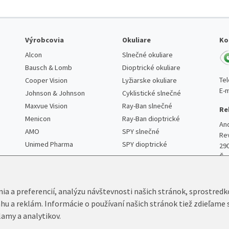
Výrobcovia
Okuliare
Ko
Alcon
Slnečné okuliare
Bausch & Lomb
Dioptrické okuliare
Te
Cooper Vision
Lyžiarske okuliare
E-m
Johnson & Johnson
Cyklistické slnečné
Maxvue Vision
Ray-Ban slnečné
Re
Menicon
Ray-Ban dioptrické
An
AMO
SPY slnečné
Re
Unimed Pharma
SPY dioptrické
29
Če
nia a preferencií, analýzu návštevnosti našich stránok, sprostred
ahu a reklám. Informácie o používaní našich stránok tiež zdieľame 
lamy a analytikov.