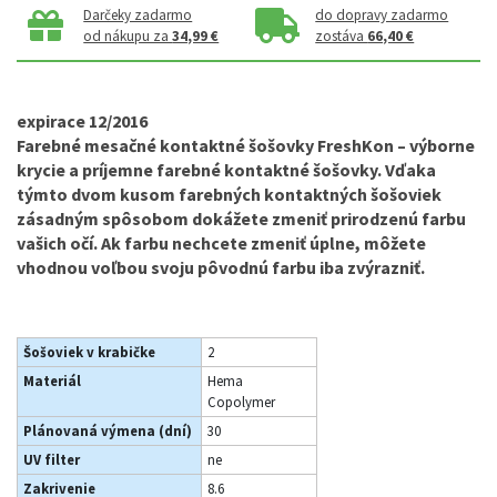
Darčeky zadarmo
do dopravy zadarmo
od nákupu za
34,99 €
zostáva
66,40 €
expirace 12/2016
Farebné mesačné kontaktné šošovky FreshKon
– výborne
krycie a príjemne farebné kontaktné šošovky. Vďaka
týmto dvom kusom farebných kontaktných šošoviek
zásadným spôsobom dokážete zmeniť prirodzenú farbu
vašich očí. Ak farbu nechcete zmeniť úplne, môžete
vhodnou voľbou svoju pôvodnú farbu iba zvýrazniť.
Šošoviek v krabičke
2
Materiál
Hema
Copolymer
Plánovaná výmena (dní)
30
UV filter
ne
Zakrivenie
8.6