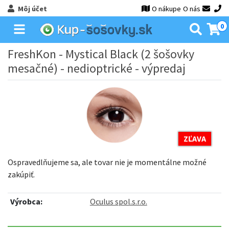
Môj účet
O nákupe
O nás
0
FreshKon - Mystical Black (2 šošovky
mesačné) - nedioptrické - výpredaj
ZĽAVA
Ospravedlňujeme sa, ale tovar nie je momentálne možné
zakúpiť.
Výrobca:
Oculus spol.s.r.o.