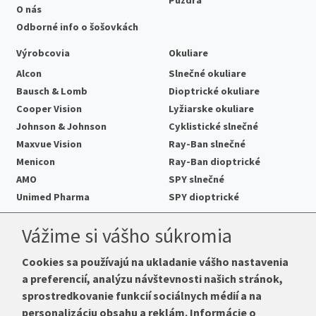
Púzdra
O nás
Odborné info o šošovkách
Výrobcovia
Okuliare
Alcon
Slnečné okuliare
Bausch & Lomb
Dioptrické okuliare
Cooper Vision
Lyžiarske okuliare
Johnson & Johnson
Cyklistické slnečné
Maxvue Vision
Ray-Ban slnečné
Menicon
Ray-Ban dioptrické
AMO
SPY slnečné
Unimed Pharma
SPY dioptrické
Kontakt
Vážime si vášho súkromia
Cookies sa používajú na ukladanie vášho nastavenia
a preferencií, analýzu návštevnosti našich stránok,
Telefón:
+421 222 205 863
sprostredkovanie funkcií sociálnych médií a na
E-mail:
info@kup-sosovky.sk
personalizáciu obsahu a reklám. Informácie o