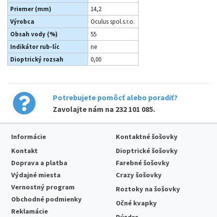
Priemer (mm)
14,2
Výrobca
Oculus spol.s.r.o.
Obsah vody (%)
55
Indikátor rub-líc
ne
Dioptrický rozsah
0,00
Potrebujete pomôcť alebo poradiť?
Zavolajte nám na
232 101 085
.
Informácie
Kontaktné šošovky
Kontakt
Dioptrické šošovky
Doprava a platba
Farebné šošovky
Výdajné miesta
Crazy šošovky
Vernostný program
Roztoky na šošovky
Obchodné podmienky
Očné kvapky
Reklamácie