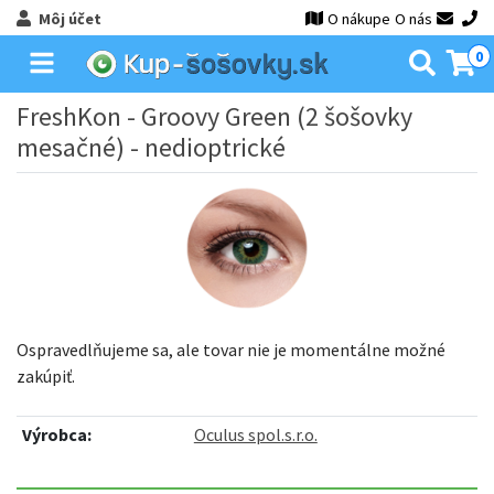
Môj účet
O nákupe
O nás
0
FreshKon - Groovy Green (2 šošovky
mesačné) - nedioptrické
Ospravedlňujeme sa, ale tovar nie je momentálne možné
zakúpiť.
Výrobca:
Oculus spol.s.r.o.