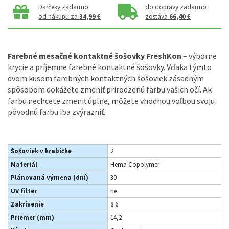
Darčeky zadarmo
do dopravy zadarmo
od nákupu za
34,99 €
zostáva
66,40 €
Farebné mesačné kontaktné šošovky FreshKon
– výborne
krycie a príjemne farebné kontaktné šošovky. Vďaka týmto
dvom kusom farebných kontaktných šošoviek zásadným
spôsobom dokážete zmeniť prirodzenú farbu vašich očí. Ak
farbu nechcete zmeniť úplne, môžete vhodnou voľbou svoju
pôvodnú farbu iba zvýrazniť.
Šošoviek v krabičke
2
Materiál
Hema Copolymer
Plánovaná výmena (dní)
30
UV filter
ne
Zakrivenie
8.6
Priemer (mm)
14,2