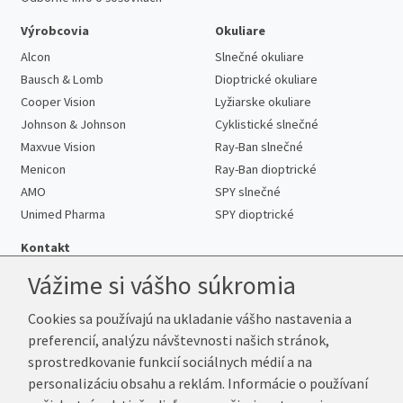
Výrobcovia
Okuliare
Alcon
Slnečné okuliare
Bausch & Lomb
Dioptrické okuliare
Cooper Vision
Lyžiarske okuliare
Johnson & Johnson
Cyklistické slnečné
Maxvue Vision
Ray-Ban slnečné
Menicon
Ray-Ban dioptrické
AMO
SPY slnečné
Unimed Pharma
SPY dioptrické
Kontakt
Vážime si vášho súkromia
Cookies sa používajú na ukladanie vášho nastavenia a
Telefón:
+421 222 205 863
preferencií, analýzu návštevnosti našich stránok,
E-mail:
info@kup-sosovky.sk
sprostredkovanie funkcií sociálnych médií a na
Reklamačná adresa
personalizáciu obsahu a reklám. Informácie o používaní
Andrea Votavová