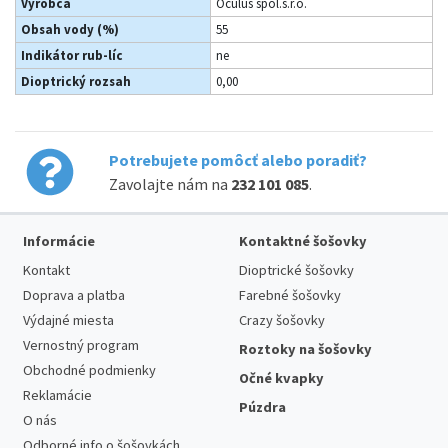
Výrobca
Oculus spol.s.r.o.
Obsah vody (%)
55
Indikátor rub-líc
ne
Dioptrický rozsah
0,00
Potrebujete pomôcť alebo poradiť?
Zavolajte nám na
232 101 085
.
Informácie
Kontaktné šošovky
Kontakt
Dioptrické šošovky
Doprava a platba
Farebné šošovky
Výdajné miesta
Crazy šošovky
Vernostný program
Roztoky na šošovky
Obchodné podmienky
Očné kvapky
Reklamácie
Púzdra
O nás
Odborné info o šošovkách