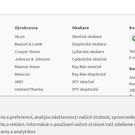
Výrobcovia
Okuliare
Ko
Alcon
Slnečné okuliare
Bausch & Lomb
Dioptrické okuliare
Te
Cooper Vision
Lyžiarske okuliare
E-m
Johnson & Johnson
Cyklistické slnečné
Maxvue Vision
Ray-Ban slnečné
Re
Menicon
Ray-Ban dioptrické
An
AMO
SPY slnečné
Re
Unimed Pharma
SPY dioptrické
29
Če
nia a preferencií, analýzu návštevnosti našich stránok, sprostred
ahu a reklám. Informácie o používaní našich stránok tiež zdieľame 
lamy a analytikov.