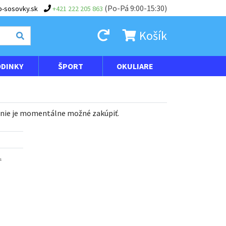
(Po-Pá 9:00-15:30)
-sosovky.sk
+421 222 205 863
Košík
DINKY
ŠPORT
OKULIARE
 nie je momentálne možné zakúpiť.
.