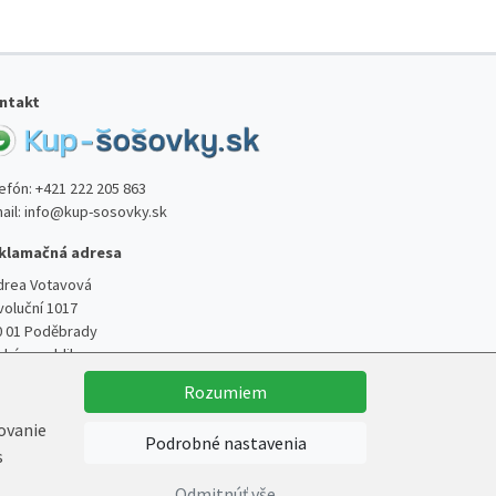
ntakt
lefón:
+421 222 205 863
ail:
info@kup-sosovky.sk
klamačná adresa
drea Votavová
voluční 1017
0 01 Poděbrady
ská republika
Rozumiem
kovanie
Podrobné nastavenia
s
Vytvoril
Marek Kebza
Odmitnúť vše