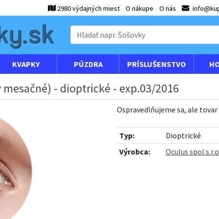
2980 výdajných miest
O nákupe
O nás
info@kup
KVAPKY
PÚZDRA
PRÍSLUŠENSTVO
HO
 mesačné) - dioptrické - exp.03/2016
Ospravedlňujeme sa, ale tovar
Typ:
Dioptrické
Výrobca:
Oculus spol.s.r.o