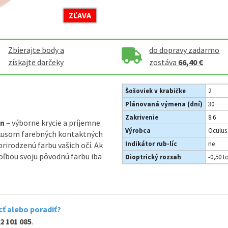
ZĽAVA
Zbierajte body a
do dopravy zadarmo
získajte darčeky
zostáva
66,40 €
Šošoviek v krabičke
2
Plánovaná výmena (dní)
30
Zakrivenie
8.6
on
– výborne krycie a príjemne
Výrobca
Oculus 
kusom farebných kontaktných
Indikátor rub-líc
ne
irodzenú farbu vašich očí. Ak
ľbou svoju pôvodnú farbu iba
Dioptrický rozsah
-0,50 t
ť alebo poradiť?
2 101 085
.