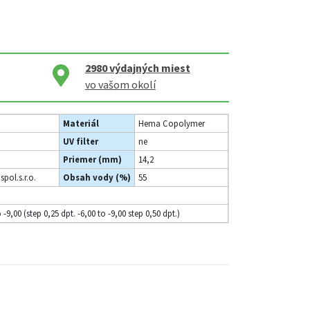
2980
výdajných miest
vo vašom okolí
Materiál
Hema Copolymer
UV filter
ne
Priemer (mm)
14,2
spol.s.r.o.
Obsah vody (%)
55
o -9,00 (step 0,25 dpt. -6,00 to -9,00 step 0,50 dpt.)