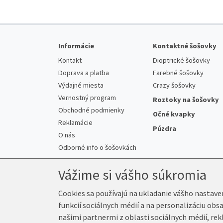
Informácie
Kontaktné šošovky
Kontakt
Dioptrické šošovky
Doprava a platba
Farebné šošovky
Výdajné miesta
Crazy šošovky
Vernostný program
Roztoky na šošovky
Obchodné podmienky
Očné kvapky
Reklamácie
Púzdra
O nás
Odborné info o šošovkách
Vážime si vášho súkromia
Cookies sa používajú na ukladanie vášho nastave
funkcií sociálnych médií a na personalizáciu obs
© 2026 Kup-Šošovky.sk
našimi partnermi z oblasti sociálnych médií, rek