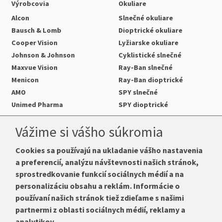
Výrobcovia
Okuliare
Alcon
Slnečné okuliare
Bausch & Lomb
Dioptrické okuliare
Cooper Vision
Lyžiarske okuliare
Johnson & Johnson
Cyklistické slnečné
Maxvue Vision
Ray-Ban slnečné
Menicon
Ray-Ban dioptrické
AMO
SPY slnečné
Unimed Pharma
SPY dioptrické
Kontakt
Vážime si vášho súkromia
Cookies sa používajú na ukladanie vášho nastavenia
a preferencií, analýzu návštevnosti našich stránok,
Telefón:
+421 222 205 863
sprostredkovanie funkcií sociálnych médií a na
E-mail:
info@kup-sosovky.sk
personalizáciu obsahu a reklám. Informácie o
Reklamačná adresa
používaní našich stránok tiež zdieľame s našimi
Andrea Votavová
partnermi z oblasti sociálnych médií, reklamy a
Revoluční 1017
analytikov.