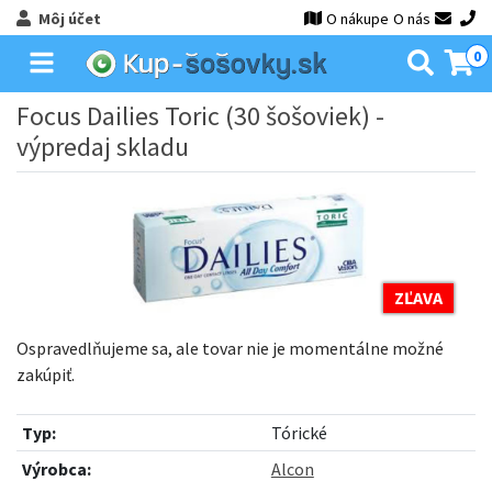
Môj účet
O nákupe
O nás
0
Focus Dailies Toric (30 šošoviek) -
výpredaj skladu
ZĽAVA
Ospravedlňujeme sa, ale tovar nie je momentálne možné
zakúpiť.
Typ:
Tórické
Výrobca:
Alcon