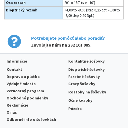
Osa rozsah
20° to 180° (step 10°)
Dioptrický rozsah
+4,00 to -8,00 (step 0,25 dpt. -6,00 to
-8,00 step 0,50 Dpt.)
Potrebujete pomôcť alebo poradiť?
Zavolajte nám na
232 101 085
.
Informácie
Kontaktné šošovky
Kontakt
Dioptrické šošovky
Doprava a platba
Farebné šošovky
Výdajné miesta
Crazy šošovky
Vernostný program
Roztoky na šošovky
Obchodné podmienky
Očné kvapky
Reklamácie
Púzdra
O nás
Odborné info o šošovkách