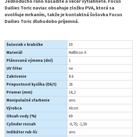
Jednoducho ráno nasadíte a večer vytiahnete. Focus
Dailies Toric naviac obsahuje zložku PVA, ktorá sa
uvolňuje mrkaním, takže je kontaktná šošovka Focus
Dailies Toric dluhodobo príjemná.
Šošoviek v krabičke
30
Materiál
Nelfilcon A
Plánovaná výmena (dní)
1
UV filter
ne
Zakrivenie
8.6
Priepustnosť kyslíka (Dk/t)
26
Priemer (mm)
14,2
Manipulačné sfarbenie
ano
Výrobca
Alcon
Obsah vody (%)
69
Cylinder rozsah
-0,75; -1,50
Indikátor rub-líc
ano