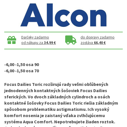
Darčeky zadarmo
do dopravy zadarmo
od nákupu za
34,99 €
zostáva
66,40 €
-6,00 -1,50 osa 90
-6,00 -1,50 osa 70
Focus Dailies Toric
rozširujú rady veľmi obľúbených
jednodenných kontaktných šošoviek Focus Dailies
sferických. Vo dvoch základných cylindroch a osách
kontaktné šošovky Focus Dailies Toric riešia základným
spôsobom problematiku astigmatismu. Ich vysoký
komfort nosenia je zaistaný vďaka zvlhčujúcemu
systému Aqua Comfort. Nepotrebujete žiaden roztok.