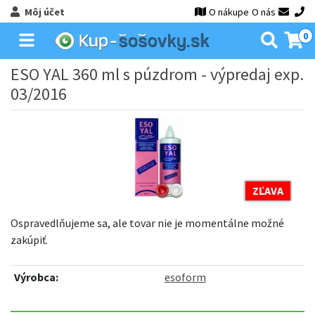
Môj účet
O nákupe
O nás
0
ESO YAL 360 ml s púzdrom - výpredaj exp.
03/2016
ZĽAVA
Ospravedlňujeme sa, ale tovar nie je momentálne možné
zakúpiť.
Výrobca:
esoform