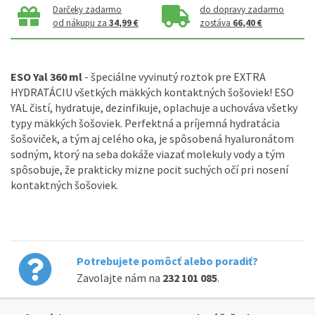
Darčeky zadarmo
do dopravy zadarmo
od nákupu za
34,99 €
zostáva
66,40 €
ESO Yal 360 ml
- špeciálne vyvinutý roztok pre EXTRA
HYDRATÁCIU všetkých mäkkých kontaktných šošoviek! ESO
YAL čistí, hydratuje, dezinfikuje, oplachuje a uchováva všetky
typy mäkkých šošoviek. Perfektná a príjemná hydratácia
šošoviček, a tým aj celého oka, je spôsobená hyaluronátom
sodným, ktorý na seba dokáže viazať molekuly vody a tým
spôsobuje, že prakticky mizne pocit suchých očí pri nosení
kontaktných šošoviek.
Potrebujete pomôcť alebo poradiť?
Zavolajte nám na
232 101 085
.