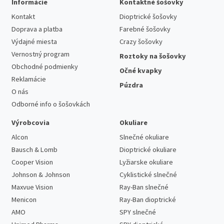
Informácie
Kontaktné šošovky
Kontakt
Dioptrické šošovky
Doprava a platba
Farebné šošovky
Výdajné miesta
Crazy šošovky
Vernostný program
Roztoky na šošovky
Obchodné podmienky
Očné kvapky
Reklamácie
Púzdra
O nás
Odborné info o šošovkách
Výrobcovia
Okuliare
Alcon
Slnečné okuliare
Bausch & Lomb
Dioptrické okuliare
Cooper Vision
Lyžiarske okuliare
Johnson & Johnson
Cyklistické slnečné
Maxvue Vision
Ray-Ban slnečné
Menicon
Ray-Ban dioptrické
AMO
SPY slnečné