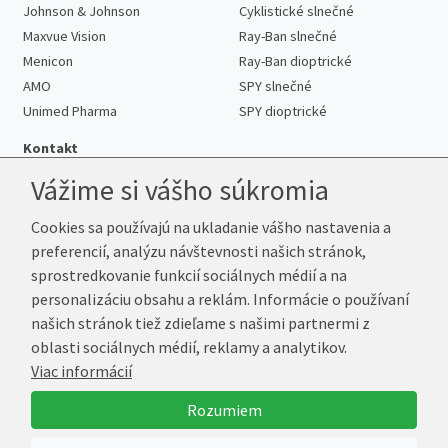
Johnson & Johnson
Cyklistické slnečné
Maxvue Vision
Ray-Ban slnečné
Menicon
Ray-Ban dioptrické
AMO
SPY slnečné
Unimed Pharma
SPY dioptrické
Kontakt
Vážime si vášho súkromia
Cookies sa používajú na ukladanie vášho nastavenia a
Telefón:
+421 222 205 863
preferencií, analýzu návštevnosti našich stránok,
E-mail:
info@kup-sosovky.sk
sprostredkovanie funkcií sociálnych médií a na
Reklamačná adresa
personalizáciu obsahu a reklám. Informácie o používaní
Andrea Votavová
našich stránok tiež zdieľame s našimi partnermi z
Revoluční 1017
oblasti sociálnych médií, reklamy a analytikov.
290 01 Poděbrady
Viac informácií
Česká republika
Rozumiem
© 2026 Kup-Šošovky.sk