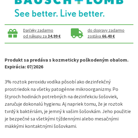
Darčeky zadarmo
do dopravy zadarmo
od nákupu za
34,99 €
zostáva
66,40 €
Produkt sa predáva s kozmeticky poškodeným obalom.
Expirácia: 07/2026
3% roztok peroxidu vodíka pôsobí ako dezinfekčný
prostriedok na všetky patogénne mikroorganizmy. Po
štyroch hodinách potrebných na dezinfekciu šošoviek,
zaručuje dokonalú hygienu. Aj napriek tomu, že je roztok
tvrdý k baktériám, je jemný k vašim šošovkám. Jeho použitie
je bezpečné sa všetkými týždennými alebo mesačnými
mäkkými kontaktnými šošovkami.