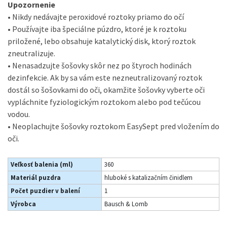
Upozornenie
• Nikdy nedávajte peroxidové roztoky priamo do očí
• Používajte iba špeciálne púzdro, ktoré je k roztoku
priložené, lebo obsahuje katalytický disk, ktorý roztok
zneutralizuje.
• Nenasadzujte šošovky skôr nez po štyroch hodinách
dezinfekcie. Ak by sa vám este nezneutralizovaný roztok
dostál so šošovkami do oči, okamžite šošovky vyberte oči
vypláchnite fyziologickým roztokom alebo pod tečúcou
vodou.
• Neoplachujte šošovky roztokom EasySept pred vložením do
oči.
Veľkosť balenia (ml)
360
Materiál puzdra
hluboké s katalizačním činidlem
Počet puzdier v balení
1
Výrobca
Bausch & Lomb