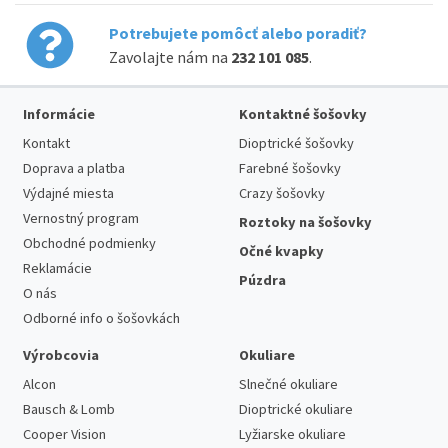
Potrebujete pomôcť alebo poradiť?
Zavolajte nám na
232 101 085
.
Informácie
Kontaktné šošovky
Kontakt
Dioptrické šošovky
Doprava a platba
Farebné šošovky
Výdajné miesta
Crazy šošovky
Vernostný program
Roztoky na šošovky
Obchodné podmienky
Očné kvapky
Reklamácie
Púzdra
O nás
Odborné info o šošovkách
Výrobcovia
Okuliare
Alcon
Slnečné okuliare
Bausch & Lomb
Dioptrické okuliare
Cooper Vision
Lyžiarske okuliare