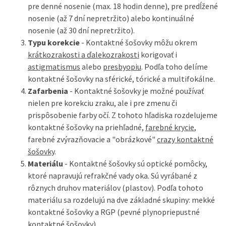
pre denné nosenie (max. 18 hodin denne), pre predĺžené
nosenie (až 7 dní nepretržito) alebo kontinuálné
nosenie (až 30 dní nepretržito).
Typu korekcie
- Kontaktné šošovky môžu okrem
krátkozrakosti a ďalekozrakosti
korigovať i
astigmatismus
alebo
presbyopiu
. Podľa toho delíme
kontaktné šošovky na sférické, tórické a multifokálne.
Zafarbenia
- Kontaktné šošovky je možné používať
nielen pre korekciu zraku, ale i pre zmenu či
prispôsobenie farby očí. Z tohoto hľadiska rozdelujeme
kontaktné šošovky na priehľadné,
farebné krycie
,
farebné zvýrazňovacie a "obrázkové"
crazy kontaktné
šošovky
.
Materiálu
- Kontaktné šošovky sú optické pomôcky,
ktoré napravujú refrakčné vady oka. Sú vyrábané z
rôznych druhov materiálov (plastov). Podľa tohoto
materiálu sa rozdelujú na dve základné skupiny: mekké
kontaktné šošovky a RGP (pevné plynopriepustné
kontaktné šošovky).