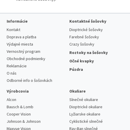
Informácie
Kontaktné šošovky
Kontakt
Dioptrické šošovky
Doprava a platba
Farebné šošovky
Výdajné miesta
Crazy šošovky
Vernostný program
Roztoky na šošovky
Obchodné podmienky
Očné kvapky
Reklamácie
Púzdra
O nás
Odborné info o šošovkách
Výrobcovia
Okuliare
Alcon
Slnečné okuliare
Bausch & Lomb
Dioptrické okuliare
Cooper Vision
Lyžiarske okuliare
Johnson & Johnson
Cyklistické slnečné
Maxvue Vision
Ray-Ban slnečné