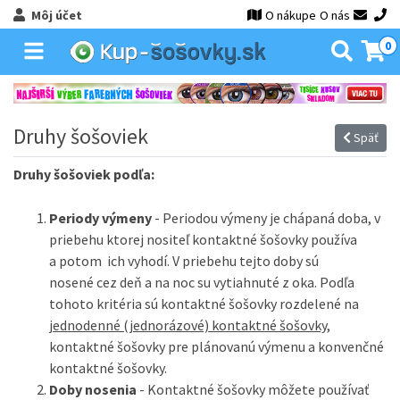
Môj účet
O nákupe
O nás
0
Druhy šošoviek
Späť
Druhy šošoviek podľa:
Periody výmeny
- Periodou výmeny je chápaná doba, v
priebehu ktorej nositeľ kontaktné šošovky používa
a potom ich vyhodí. V priebehu tejto doby sú
nosené cez deň a na noc su vytiahnuté z oka. Podľa
tohoto kritéria sú kontaktné šošovky rozdelené na
jednodenné (jednorázové) kontaktné šošovky
,
kontaktné šošovky pre plánovanú výmenu a konvenčné
kontaktné šošovky.
Doby nosenia
- Kontaktné šošovky môžete používať