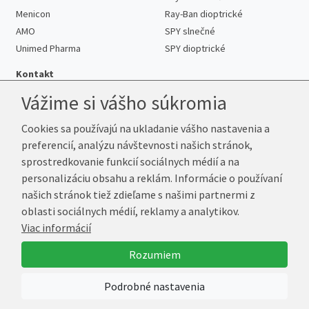
Menicon
Ray-Ban dioptrické
AMO
SPY slnečné
Unimed Pharma
SPY dioptrické
Kontakt
Vážime si vášho súkromia
Cookies sa používajú na ukladanie vášho nastavenia a
Telefón:
+421 222 205 863
preferencií, analýzu návštevnosti našich stránok,
E-mail:
info@kup-sosovky.sk
sprostredkovanie funkcií sociálnych médií a na
Reklamačná adresa
personalizáciu obsahu a reklám. Informácie o používaní
Andrea Votavová
našich stránok tiež zdieľame s našimi partnermi z
Revoluční 1017
oblasti sociálnych médií, reklamy a analytikov.
290 01 Poděbrady
Viac informácií
Česká republika
Rozumiem
© 2026 Kup-Šošovky.sk
Podrobné nastavenia
Vytvoril
Marek Kebza