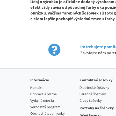
Údaj o výrobku je oficiálne dodaný výrobcom a 
efekt vždy závisí od pôvodnej farby oka použív
obrázku. Väčšina farebných šošoviek sú fotog
cieľom lepšie pochopiť výslednú zmenu farby 
Potrebujete pomôc
Zavolajte nám na
23
Informácie
Kontaktné šošovky
Kontakt
Dioptrické šošovky
Doprava a platba
Farebné šošovky
Výdajné miesta
Crazy šošovky
Vernostný program
Roztoky na šošovky
Obchodné podmienky
Očné kvapky