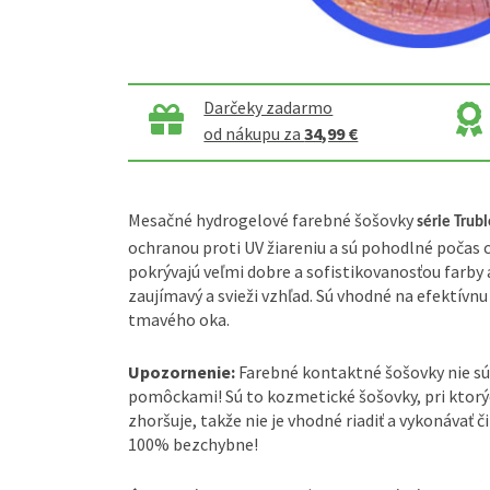
Darčeky zadarmo
od nákupu za
34,99 €
Mesačné hydrogelové farebné šošovky
série Trub
ochranou proti UV žiareniu a sú pohodlné počas 
pokrývajú veľmi dobre a sofistikovanosťou farby 
zaujímavý a svieži vzhľad. Sú vhodné na efektívnu
tmavého oka.
Upozornenie:
Farebné kontaktné šošovky nie sú
pomôckami! Sú to kozmetické šošovky, pri ktorýc
zhoršuje, takže nie je vhodné riadiť a vykonávať č
100% bezchybne!