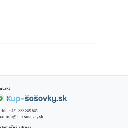
ntakt
lefón:
+421 222 205 863
ail:
info@kup-sosovky.sk
klamačná adresa