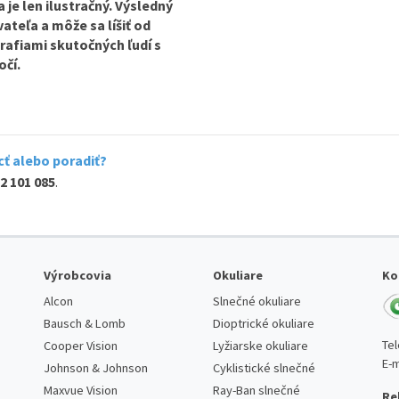
je len ilustračný. Výsledný
ateľa a môže sa líšiť od
rafiami skutočných ľudí s
očí.
ť alebo poradiť?
2 101 085
.
Výrobcovia
Okuliare
Ko
Alcon
Slnečné okuliare
Bausch & Lomb
Dioptrické okuliare
Te
Cooper Vision
Lyžiarske okuliare
E-m
Johnson & Johnson
Cyklistické slnečné
Maxvue Vision
Ray-Ban slnečné
Re