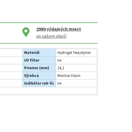
2980
výdajných miest
vo vašom okolí
Materiál
Hydrogel Terpolymer
UV filter
ne
Priemer (mm)
14,2
Výrobca
MaxVue Vision
Indikátor rub-líc
ne