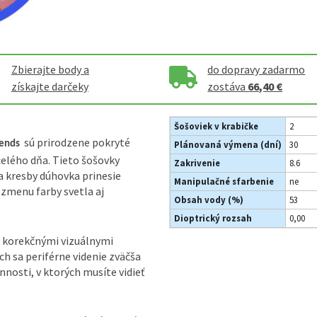
Zbierajte body a
do dopravy zadarmo
získajte darčeky
zostáva
66,40 €
Šošoviek v krabičke
2
sú prirodzene pokryté
lends
Plánovaná výmena (dní)
30
celého dňa. Tieto šošovky
Zakrivenie
8.6
a kresby dúhovka prinesie
Manipulačné sfarbenie
ne
 zmenu farby svetla aj
Obsah vody (%)
53
Dioptrický rozsah
0,00
 korekčnými vizuálnymi
h sa periférne videnie zväčša
innosti, v ktorých musíte vidieť