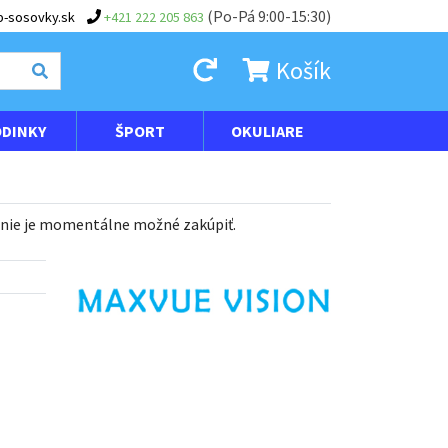
(Po-Pá 9:00-15:30)
-sosovky.sk
+421 222 205 863
Košík
DINKY
ŠPORT
OKULIARE
 nie je momentálne možné zakúpiť.