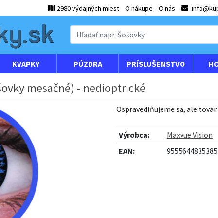
2980 výdajných miest
O nákupe
O nás
info@kup
KVAPKY
PÚZDRA
PRÍSLUŠENSTVO
HO
šovky mesačné) - nedioptrické
Ospravedlňujeme sa, ale tovar
Výrobca:
Maxvue Vision
EAN:
9555644835385