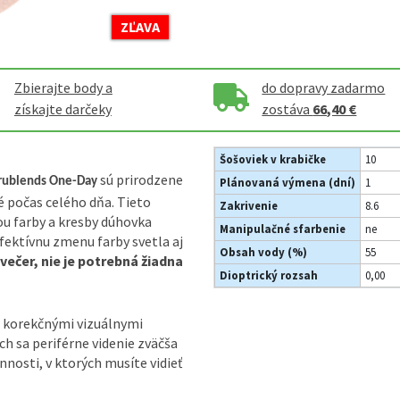
ZĽAVA
Zbierajte body a
do dopravy zadarmo
získajte darčeky
zostáva
66,40 €
Šošoviek v krabičke
10
sú prirodzene
Trublends One-Day
Plánovaná výmena (dní)
1
é počas celého dňa. Tieto
Zakrivenie
8.6
ou farby a kresby dúhovka
Manipulačné sfarbenie
ne
efektívnu zmenu farby svetla aj
Obsah vody (%)
55
večer, nie je potrebná žiadna
Dioptrický rozsah
0,00
 korekčnými vizuálnymi
h sa periférne videnie zväčša
innosti, v ktorých musíte vidieť