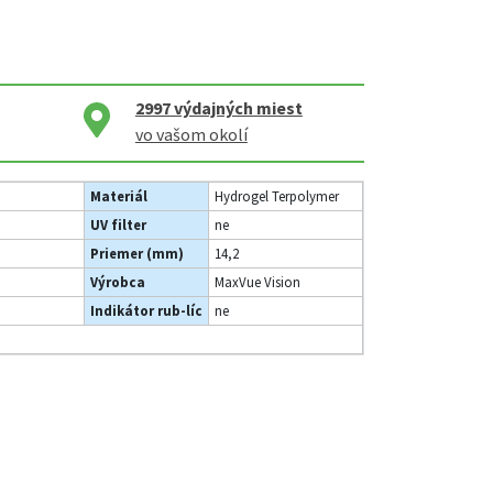
2997
výdajných miest
vo vašom okolí
Materiál
Hydrogel Terpolymer
UV filter
ne
Priemer (mm)
14,2
Výrobca
MaxVue Vision
Indikátor rub-líc
ne