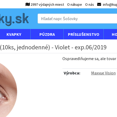
2997 výdajných miest
O nákupe
O nás
info@kup
KVAPKY
PÚZDRA
PRÍSLUŠENSTVO
HO
10ks, jednodenné) - Violet - exp.06/2019
Ospravedlňujeme sa, ale tovar
Výrobca:
Maxvue Vision