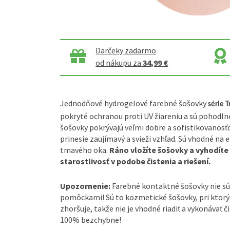
Darčeky zadarmo
od nákupu za
34,99 €
Jednodňové hydrogelové farebné šošovky
série 
pokryté ochranou proti UV žiareniu a sú pohodln
šošovky pokrývajú veľmi dobre a sofistikovanosť
prinesie zaujímavý a svieži vzhľad. Sú vhodné na 
tmavého oka.
Ráno vložíte šošovky a vyhodíte 
starostlivosť v podobe čistenia a riešení.
Upozornenie:
Farebné kontaktné šošovky nie sú
pomôckami! Sú to kozmetické šošovky, pri ktorýc
zhoršuje, takže nie je vhodné riadiť a vykonávať č
100% bezchybne!