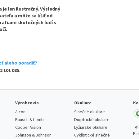
je len ilustračný. Výsledný
ateľa a môže sa líšiť od
rafiami skutočných ľudí s
očí.
ť alebo poradiť?
2 101 085
.
Výrobcovia
Okuliare
Ko
Alcon
Slnečné okuliare
Bausch & Lomb
Dioptrické okuliare
Te
Cooper Vision
Lyžiarske okuliare
E-m
Johnson & Johnson
Cyklistické slnečné