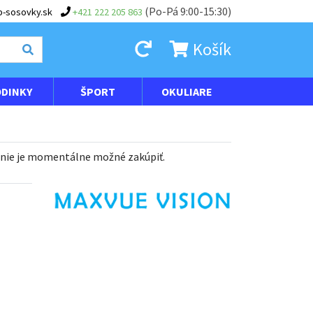
(Po-Pá 9:00-15:30)
-sosovky.sk
+421 222 205 863
Košík
DINKY
ŠPORT
OKULIARE
 nie je momentálne možné zakúpiť.