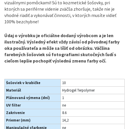
vizuálnymi pomôckami! Sú to kozmetické šošovky, pri
ktorých sa periférne videnie zväčša zhoršuje, takže nie je
vhodné riadiť a vykonávať činnosti, v ktorých musíte vidieť
100% bezchybne!
Údaj o výrobku je oficiálne dodaný výrobcom a je len
ilustračný. Výsledný efekt vždy závisí od pôvodnej farby
oka používateľa a môže sa líšiť od obrázku. Väčšina
farebných šošoviek sú fotografiami skutočných ľudí s
cieľom lepšie pochopiť výslednú zmenu farby očí.
Šošoviek v krabičke
10
Materiál
Hydrogel Terpolymer
Plánovaná výmena (dní)
1
UV filter
ne
Zakrivenie
8.6
Priemer (mm)
14,2
Manipulačné sfarbenie
ne