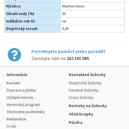
Výrobca
MaxVue Vision
Obsah vody (%)
55
Indikátor rub-líc
ne
Dioptrický rozsah
0,00
Potrebujete pomôcť alebo poradiť?
Zavolajte nám na
232 101 085
.
Informácie
Kontaktné šošovky
Kontakt
Dioptrické šošovky
Doprava a platba
Farebné šošovky
Výdajné miesta
Crazy šošovky
Vernostný program
Roztoky na šošovky
Obchodné podmienky
Očné kvapky
Reklamácie
Púzdra
O nás