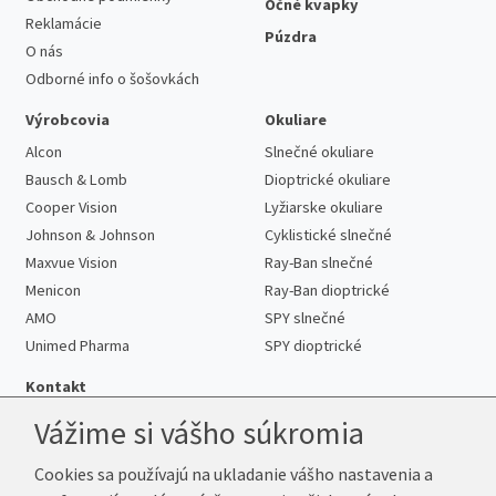
Očné kvapky
Reklamácie
Púzdra
O nás
Odborné info o šošovkách
Výrobcovia
Okuliare
Alcon
Slnečné okuliare
Bausch & Lomb
Dioptrické okuliare
Cooper Vision
Lyžiarske okuliare
Johnson & Johnson
Cyklistické slnečné
Maxvue Vision
Ray-Ban slnečné
Menicon
Ray-Ban dioptrické
AMO
SPY slnečné
Unimed Pharma
SPY dioptrické
Kontakt
Vážime si vášho súkromia
Cookies sa používajú na ukladanie vášho nastavenia a
Telefón:
+421 222 205 863