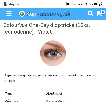
Môj účet
O nákupe
O nás
0
ColourVue One-Day dioptrické (10ks,
jednodenné) - Violet
Ospravedlňujeme sa, ale tovar nie je momentálne možné
zakúpiť.
Typ:
Dioptrické
Výrobca:
Maxvue Vision