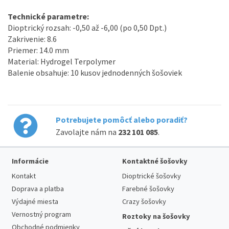
Technické
parametre
:
Dioptrický rozsah
:
-0,50
až
-6,00
(
po
0,50
Dpt
.
)
Zakrivenie
:
8.6
Priemer
:
14.0
mm
Material
:
Hydrogel
Terpolymer
Balenie
obsahuje
:
10
kusov
jednodenných
šošoviek
Potrebujete pomôcť alebo poradiť?
Zavolajte nám na
232 101 085
.
Informácie
Kontaktné šošovky
Kontakt
Dioptrické šošovky
Doprava a platba
Farebné šošovky
Výdajné miesta
Crazy šošovky
Vernostný program
Roztoky na šošovky
Obchodné podmienky