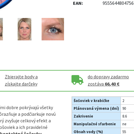
EAN:
9555644804756
Zbierajte body a
do dopravy zadarmo
získajte darčeky
zostáva
66,40 €
Šošoviek v krabičke
2
mi dobre pokrývajú všetky
Plánovaná výmena (dní)
90
ôrazňuje a podčiarkuje novú
Zakrivenie
8.6
rý zvyšuje celkový efekt a
Manipulačné sfarbenie
ne
ošoviek a ich pravidelné
Obsah vody (%)
55
a kontaktné šošovky.