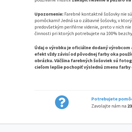
Upozornenie:
Farebné kontaktné šošovky nie sú
pomôckami! Jedná sa o zábavné šošovky, v ktorý
predovšetkým periférne videnie, preto v nich nie 
činnosti pri ktorých potrebujete na 100% bezchy
Údaj o výrobku je oficiálne dodaný výrobcom a 
efekt vždy závisí od pôvodnej farby oka použív
obrázku. Väčšina farebných šošoviek sú fotog
cieľom lepšie pochopiť výslednú zmenu farby 
Potrebujete pomôc
Zavolajte nám na
23