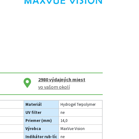
2980
výdajných miest
vo vašom okolí
Materiál
Hydrogel Terpolymer
UV filter
ne
Priemer (mm)
14,0
Výrobca
MaxVue Vision
Indikátor rub-líc
ne