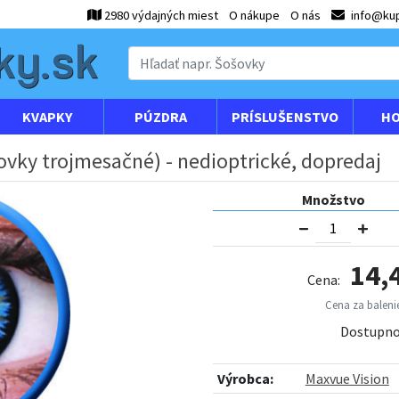
2980 výdajných miest
O nákupe
O nás
info@kup
KVAPKY
PÚZDRA
PRÍSLUŠENSTVO
HO
ovky trojmesačné) - nedioptrické, dopredaj
Množstvo
14,
Cena:
Cena za balenie
Dostupno
Výrobca:
Maxvue Vision