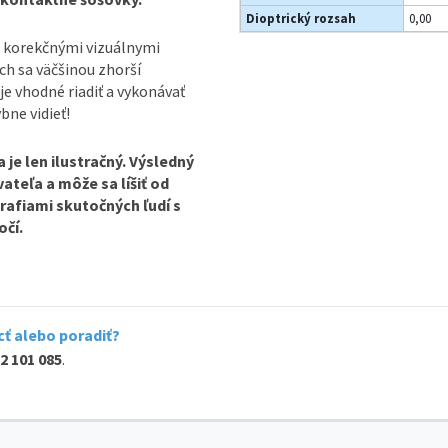
Dioptrický rozsah
0,00
 korekčnými vizuálnymi
ch sa väčšinou zhorší
je vhodné riadiť a vykonávať
bne vidieť!
je len ilustračný. Výsledný
ateľa a môže sa líšiť od
rafiami skutočných ľudí s
očí.
ť alebo poradiť?
2 101 085
.