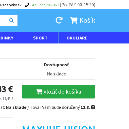
(Po-Pá 9:00-15:30)
-sosovky.sk
+421 222 205 863
Košík
DINKY
ŠPORT
OKULIARE
Dostupnosť
Na sklade
43 €
Vložiť do košíka
: 14,43 €
sť:
Na sklade
/ Tovar Vám bude doručený
12.8.