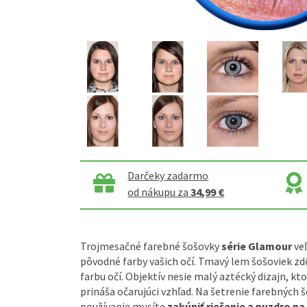
Darčeky zadarmo
od nákupu za
34,99 €
Trojmesačné farebné šošovky
série Glamour
veľ
pôvodné farby vašich očí. Tmavý lem šošoviek zd
farbu očí. Objektív nesie malý aztécký dizajn, kto
prináša očarujúci vzhľad. Na šetrenie farebných š
používanie musíte
zakúpiť riešenie a puzdro n