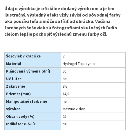
Údaj o výrobku je oficiálne dodaný výrobcom a je len
ilustračný. Výsledný efekt vždy závisí od pôvodnej farby
oka používateľa a môže sa líšiť od obrázku. Väčšina
farebných šošoviek sú fotografiami skutočných ľudí s
cieľom lepšie pochopiť výslednú zmenu farby očí.
Šošoviek v krabičke
2
Materiál
Hydrogel Terpolymer
Plánovaná výmena (dní)
90
UV filter
ne
Zakrivenie
8.6
Priemer (mm)
14,0
Manipulačné sfarbenie
ne
Výrobca
MaxVue Vision
Obsah vody (%)
55
Indikátor rub-líc
ne