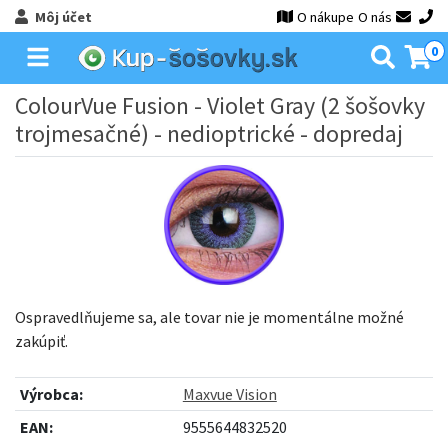
Môj účet
O nákupe
O nás
0
ColourVue Fusion - Violet Gray (2 šošovky
trojmesačné) - nedioptrické - dopredaj
Ospravedlňujeme sa, ale tovar nie je momentálne možné
zakúpiť.
Výrobca:
Maxvue Vision
EAN:
9555644832520