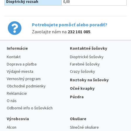
Dioptrický rozsah
0,00
Potrebujete pomôcť alebo poradiť?
Zavolajte nám na
232 101 085
.
Informácie
Kontaktné šošovky
Kontakt
Dioptrické šošovky
Doprava a platba
Farebné šošovky
Výdajné miesta
Crazy šošovky
Vernostný program
Roztoky na šošovky
Obchodné podmienky
Očné kvapky
Reklamácie
Púzdra
O nás
Odborné info o šošovkách
Výrobcovia
Okuliare
Alcon
Slnečné okuliare