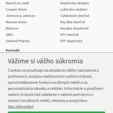
Bausch & Lomb
Dioptrické okuliare
Cooper Vision
Lyžiarske okuliare
Johnson & Johnson
Cyklistické slnečné
Maxvue Vision
Ray-Ban slnečné
Menicon
Ray-Ban dioptrické
AMO
SPY slnečné
Unimed Pharma
SPY dioptrické
Kontakt
Vážime si vášho súkromia
Cookies sa používajú na ukladanie vášho nastavenia a
Telefón:
+421 222 205 863
preferencií, analýzu návštevnosti našich stránok,
E-mail:
info@kup-sosovky.sk
sprostredkovanie funkcií sociálnych médií a na
Reklamačná adresa
personalizáciu obsahu a reklám. Informácie o používaní
Andrea Votavová
našich stránok tiež zdieľame s našimi partnermi z
Revoluční 1017
oblasti sociálnych médií, reklamy a analytikov.
290 01 Poděbrady
Viac informácií
Česká republika