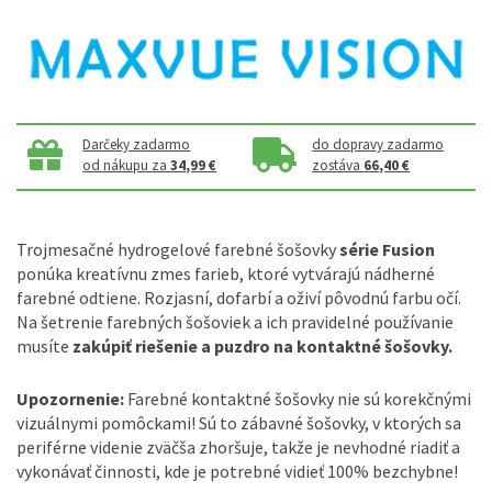
Darčeky zadarmo
do dopravy zadarmo
od nákupu za
34,99 €
zostáva
66,40 €
Trojmesačné hydrogelové farebné šošovky
série Fusion
ponúka kreatívnu zmes farieb, ktoré vytvárajú nádherné
farebné odtiene. Rozjasní, dofarbí a oživí pôvodnú farbu očí.
Na šetrenie farebných šošoviek a ich pravidelné používanie
musíte
zakúpiť riešenie a puzdro na kontaktné šošovky.
Upozornenie:
Farebné kontaktné šošovky nie sú korekčnými
vizuálnymi pomôckami! Sú to zábavné šošovky, v ktorých sa
periférne videnie zväčša zhoršuje, takže je nevhodné riadiť a
vykonávať činnosti, kde je potrebné vidieť 100% bezchybne!