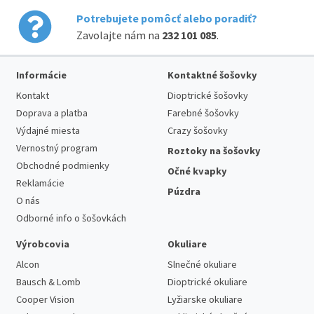
Potrebujete pomôcť alebo poradiť?
Zavolajte nám na
232 101 085
.
Informácie
Kontaktné šošovky
Kontakt
Dioptrické šošovky
Doprava a platba
Farebné šošovky
Výdajné miesta
Crazy šošovky
Vernostný program
Roztoky na šošovky
Obchodné podmienky
Očné kvapky
Reklamácie
Púzdra
O nás
Odborné info o šošovkách
Výrobcovia
Okuliare
Alcon
Slnečné okuliare
Bausch & Lomb
Dioptrické okuliare
Cooper Vision
Lyžiarske okuliare