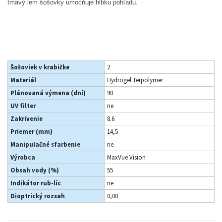
tmavý lem šošovky umocňuje hĺbku pohľadu.
Šošoviek v krabičke
2
Materiál
Hydrogel Terpolymer
Plánovaná výmena (dní)
90
UV filter
ne
Zakrivenie
8.6
Priemer (mm)
14,5
Manipulačné sfarbenie
ne
Výrobca
MaxVue Vision
Obsah vody (%)
55
Indikátor rub-líc
ne
Dioptrický rozsah
0,00