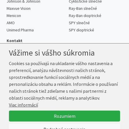
Johnson & Johnson
Cyklistické slnečné
Maxvue Vision
Ray-Ban slnečné
Menicon
Ray-Ban dioptrické
AMO
SPY slnečné
Unimed Pharma
SPY dioptrické
Kontakt
Vážime si vášho súkromia
Cookies sa používajú na ukladanie vášho nastavenia a
Telefón:
+421 222 205 863
preferencií, analýzu návštevnosti našich stránok,
E-mail:
info@kup-sosovky.sk
sprostredkovanie funkcií sociálnych médií a na
Reklamačná adresa
personalizáciu obsahu a reklám. Informácie o používaní
Andrea Votavová
našich stránok tiež zdieľame s našimi partnermi z
Revoluční 1017
oblasti sociálnych médií, reklamy a analytikov.
290 01 Poděbrady
Viac informácií
Česká republika
Rozumiem
© 2026 Kup-Šošovky.sk