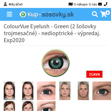
Môj účet
O nákupe
O nás
0
ColourVue Eyelush - Green (2 šošovky
trojmesačné) - nedioptrické - výpredaj.
Exp2020
ZĽAVA