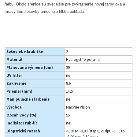
farbu. Okolo zrenice sú svetlejšie pre zvýraznenie novej farby oka a
tmavý lem šošovky umocňuje hĺbku pohľadu.
Šošoviek v krabičke
2
Materiál
Hydrogel Terpolymer
Plánovaná výmena (dní)
90
UV filter
ne
Zakrivenie
8.6
Priemer (mm)
14,5
Manipulačné sfarbenie
ne
Výrobca
MaxVue Vision
Obsah vody (%)
55
Indikátor rub-líc
ne
Dioptrický rozsah
-0,50 to -8,00 (step 0,25 dpt. -6,00 to
-8,00 step 0,50 dpt.)