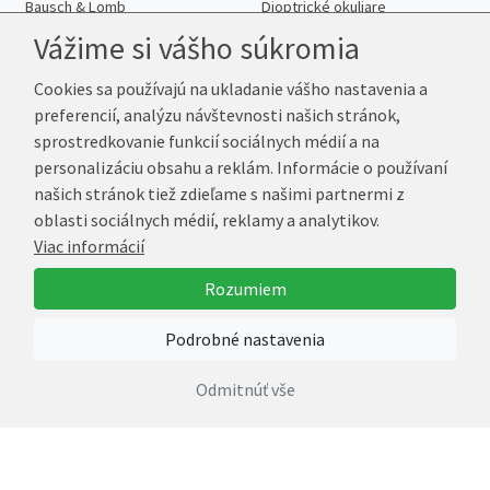
Bausch & Lomb
Dioptrické okuliare
Cooper Vision
Lyžiarske okuliare
Vážime si vášho súkromia
Johnson & Johnson
Cyklistické slnečné
Cookies sa používajú na ukladanie vášho nastavenia a
Maxvue Vision
Ray-Ban slnečné
preferencií, analýzu návštevnosti našich stránok,
Menicon
Ray-Ban dioptrické
sprostredkovanie funkcií sociálnych médií a na
AMO
SPY slnečné
personalizáciu obsahu a reklám. Informácie o používaní
Unimed Pharma
SPY dioptrické
našich stránok tiež zdieľame s našimi partnermi z
Kontakt
oblasti sociálnych médií, reklamy a analytikov.
Viac informácií
Rozumiem
Telefón:
+421 222 205 863
E-mail:
info@kup-sosovky.sk
Podrobné nastavenia
Reklamačná adresa
Odmitnúť vše
Andrea Votavová
Revoluční 1017
290 01 Poděbrady
Česká republika