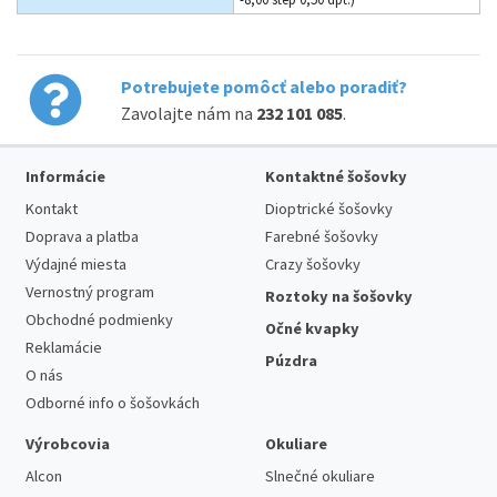
Potrebujete pomôcť alebo poradiť?
Zavolajte nám na
232 101 085
.
Informácie
Kontaktné šošovky
Kontakt
Dioptrické šošovky
Doprava a platba
Farebné šošovky
Výdajné miesta
Crazy šošovky
Vernostný program
Roztoky na šošovky
Obchodné podmienky
Očné kvapky
Reklamácie
Púzdra
O nás
Odborné info o šošovkách
Výrobcovia
Okuliare
Alcon
Slnečné okuliare