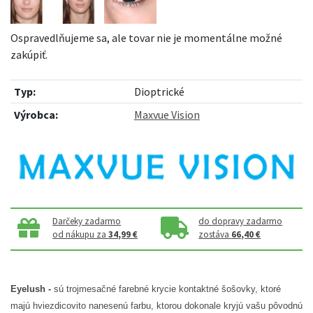
Ospravedlňujeme sa, ale tovar nie je momentálne možné
zakúpiť.
Typ:
Dioptrické
Výrobca:
Maxvue Vision
Darčeky zadarmo
do dopravy zadarmo
od nákupu za
34,99 €
zostáva
66,40 €
Eyelush -
sú trojmesačné farebné krycie kontaktné šošovky, ktoré
majú hviezdicovito nanesenú farbu, ktorou dokonale kryjú vašu pôvodnú