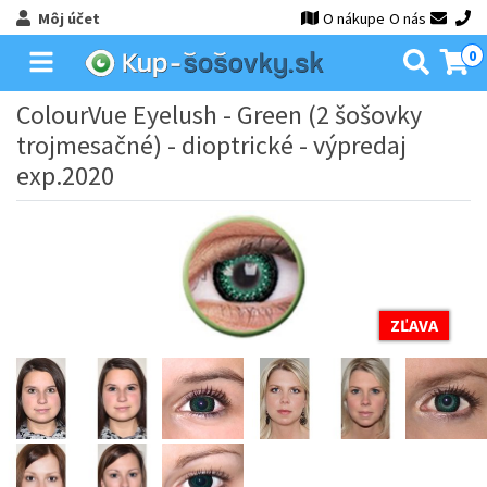
Môj účet
O nákupe
O nás
0
ColourVue Eyelush - Green (2 šošovky
trojmesačné) - dioptrické - výpredaj
exp.2020
ZĽAVA