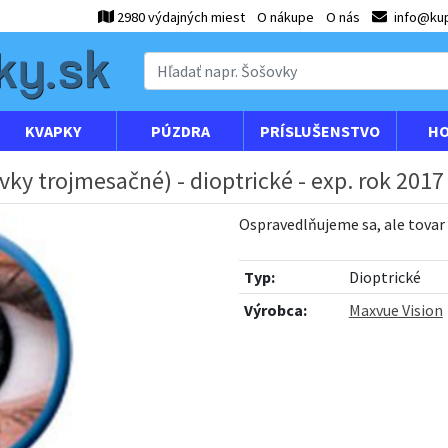
2980 výdajných miest
O nákupe
O nás
info@kup
KVAPKY
PÚZDRA
PRÍSLUŠENSTVO
HO
vky trojmesačné) - dioptrické - exp. rok 2017
Ospravedlňujeme sa, ale tovar
Typ:
Dioptrické
Výrobca:
Maxvue Vision