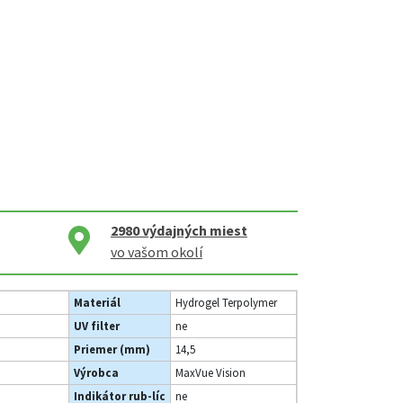
2980
výdajných miest
vo vašom okolí
Materiál
Hydrogel Terpolymer
UV filter
ne
Priemer (mm)
14,5
Výrobca
MaxVue Vision
Indikátor rub-líc
ne