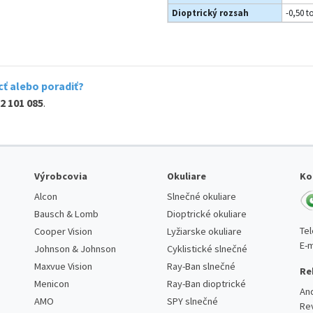
Dioptrický rozsah
-0,50 t
ť alebo poradiť?
2 101 085
.
Výrobcovia
Okuliare
Ko
Alcon
Slnečné okuliare
Bausch & Lomb
Dioptrické okuliare
Te
Cooper Vision
Lyžiarske okuliare
E-m
Johnson & Johnson
Cyklistické slnečné
Maxvue Vision
Ray-Ban slnečné
Re
Menicon
Ray-Ban dioptrické
An
AMO
SPY slnečné
Re