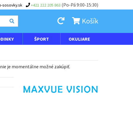
(Po-Pá 9:00-15:30)
-sosovky.sk
+421 222 205 863
Košík
DINKY
ŠPORT
OKULIARE
 nie je momentálne možné zakúpiť.