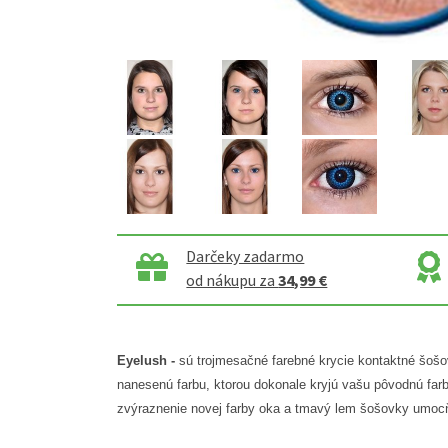
Darčeky zadarmo
od nákupu za
34,99 €
Eyelush -
sú trojmesačné farebné krycie kontaktné šošov
nanesenú farbu, ktorou dokonale kryjú vašu pôvodnú farbu
zvýraznenie novej farby oka a tmavý lem šošovky umocň