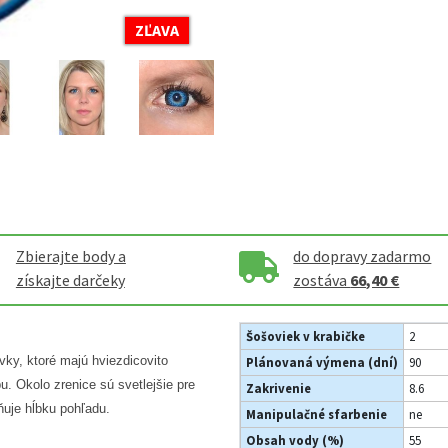
ZĽAVA
Zbierajte body a
do dopravy zadarmo
získajte darčeky
zostáva
66,40 €
Šošoviek v krabičke
2
ky, ktoré majú hviezdicovito
Plánovaná výmena (dní)
90
. Okolo zrenice sú svetlejšie pre
Zakrivenie
8.6
uje hĺbku pohľadu.
Manipulačné sfarbenie
ne
Obsah vody (%)
55