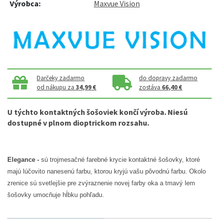
Výrobca:
Maxvue Vision
Darčeky zadarmo
do dopravy zadarmo
od nákupu za
34,99 €
zostáva
66,40 €
U týchto kontaktných šošoviek končí výroba. Niesú
dostupné v plnom dioptrickom rozsahu.
Elegance -
sú trojmesačné farebné krycie kontaktné šošovky, ktoré
majú lúčovito nanesenú farbu, ktorou kryjú vašu pôvodnú farbu. Okolo
zrenice sú svetlejšie pre zvýraznenie novej farby oka a tmavý lem
šošovky umocňuje hĺbku pohľadu.