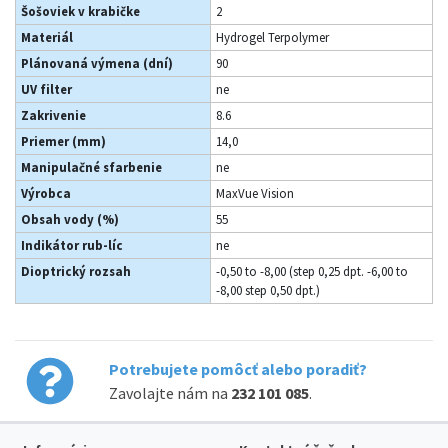
Šošoviek v krabičke
2
Materiál
Hydrogel Terpolymer
Plánovaná výmena (dní)
90
UV filter
ne
Zakrivenie
8.6
Priemer (mm)
14,0
Manipulačné sfarbenie
ne
Výrobca
MaxVue Vision
Obsah vody (%)
55
Indikátor rub-líc
ne
Dioptrický rozsah
-0,50 to -8,00 (step 0,25 dpt. -6,00 to
-8,00 step 0,50 dpt.)
Potrebujete pomôcť alebo poradiť?
Zavolajte nám na
232 101 085
.