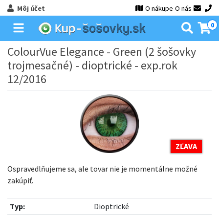
Môj účet
O nákupe
O nás
0
ColourVue Elegance - Green (2 šošovky
trojmesačné) - dioptrické - exp.rok
12/2016
ZĽAVA
Ospravedlňujeme sa, ale tovar nie je momentálne možné
zakúpiť.
Typ:
Dioptrické