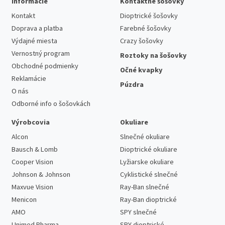
Informácie
Kontaktné šošovky
Kontakt
Dioptrické šošovky
Doprava a platba
Farebné šošovky
Výdajné miesta
Crazy šošovky
Vernostný program
Roztoky na šošovky
Obchodné podmienky
Očné kvapky
Reklamácie
Púzdra
O nás
Odborné info o šošovkách
Výrobcovia
Okuliare
Alcon
Slnečné okuliare
Bausch & Lomb
Dioptrické okuliare
Cooper Vision
Lyžiarske okuliare
Johnson & Johnson
Cyklistické slnečné
Maxvue Vision
Ray-Ban slnečné
Menicon
Ray-Ban dioptrické
AMO
SPY slnečné
Unimed Pharma
SPY dioptrické