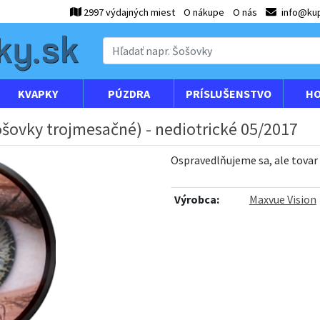
2997 výdajných miest
O nákupe
O nás
info@kup
KVAPKY
PÚZDRA
PRÍSLUŠENSTVO
HO
ošovky trojmesačné) - nediotrické 05/2017
Ospravedlňujeme sa, ale tovar
Výrobca:
Maxvue Vision