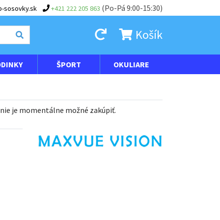
(Po-Pá 9:00-15:30)
-sosovky.sk
+421 222 205 863
Košík
DINKY
ŠPORT
OKULIARE
 nie je momentálne možné zakúpiť.