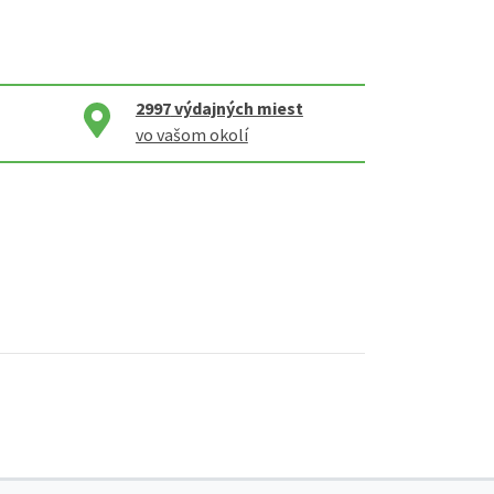
2997
výdajných miest
vo vašom okolí