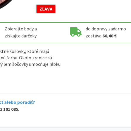
ZĽAVA
Zbierajte body a
do dopravy zadarmo
získajte darčeky
zostáva
66,40 €
ktné šošovky, ktoré majú
nú farbu. Okolo zrenice sú
avý lem šošovky umocňuje hĺbku
ť alebo poradiť?
2 101 085
.