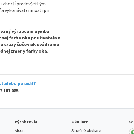
ou zhorší predovšetkým
ť a vykonávať činnosti pri
vaný výrobcom a je iba
odnej farbe oka používateľa a
ine crazy šošoviek uvádzame
lednej zmeny farby oka.
ť alebo poradiť?
2 101 085
.
Výrobcovia
Okuliare
Ko
Alcon
Slnečné okuliare