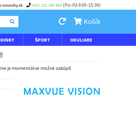
(Po-Pá 9:00-15:30)
-sosovky.sk
+421 222 205 863
Košík
DINKY
ŠPORT
OKULIARE
8
 nie je momentálne možné zakúpiť.