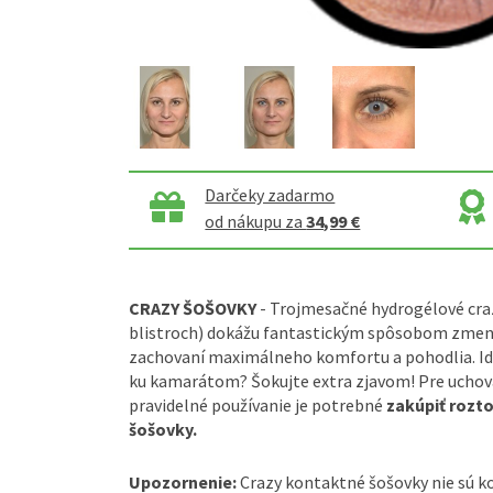
Darčeky zadarmo
od nákupu za
34,99 €
CRAZY ŠOŠOVKY
- Trojmesačné hydrogélové craz
blistroch) dokážu fantastickým spôsobom zmeniť
zachovaní maximálneho komfortu a pohodlia. Ide
ku kamarátom? Šokujte extra zjavom! Pre uchova
pravidelné používanie je potrebné
zakúpiť rozt
šošovky.
Upozornenie:
Crazy kontaktné šošovky nie sú 