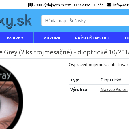
2980 výdajných miest
O nákupe
O nás
info@kup
KVAPKY
PÚZDRA
PRÍSLUŠENSTVO
HO
 Grey (2 ks trojmesačné) - dioptrické 10/201
Ospravedlňujeme sa, ale tovar
Typ:
Dioptrické
Výrobca:
Maxvue Vision