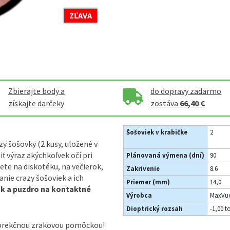
ZĽAVA
Zbierajte body a
do dopravy zadarmo
získajte darčeky
zostáva
66,40 €
Šošoviek v krabičke
2
y šošovky (2 kusy, uložené v
 výraz akýchkoľvek očí pri
Plánovaná výmena (dní)
90
te na diskotéku, na večierok,
Zakrivenie
8.6
nie crazy šošoviek a ich
Priemer (mm)
14,0
ok a puzdro na kontaktné
Výrobca
MaxVue
Dioptrický rozsah
-1,00 t
korekčnou zrakovou pomôckou!