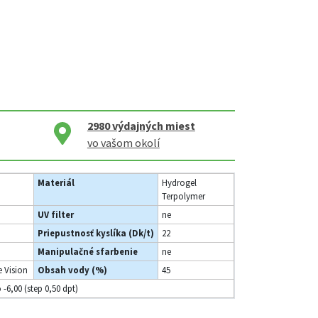
2980
výdajných miest
vo vašom okolí
Materiál
Hydrogel
Terpolymer
UV filter
ne
Priepustnosť kyslíka (Dk/t)
22
Manipulačné sfarbenie
ne
 Vision
Obsah vody (%)
45
o -6,00 (step 0,50 dpt)