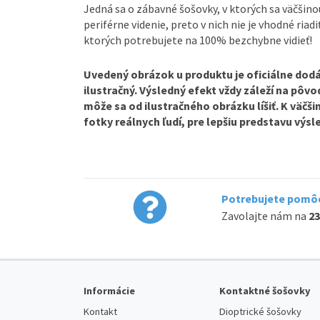
Jedná sa o zábavné šošovky, v ktorých sa väčšin
periférne videnie, preto v nich nie je vhodné riadi
ktorých potrebujete na 100% bezchybne vidieť!
Uvedený obrázok u produktu je oficiálne dodá
ilustračný. Výsledný efekt vždy záleží na pôv
môže sa od ilustračného obrázku líšiť. K väčš
fotky reálnych ľudí, pre lepšiu predstavu výs
Potrebujete pomôc
Zavolajte nám na
23
Informácie
Kontaktné šošovky
Kontakt
Dioptrické šošovky