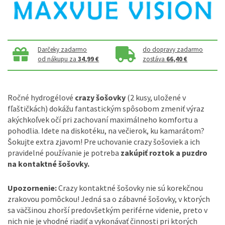
Darčeky zadarmo
do dopravy zadarmo
od nákupu za
34,99 €
zostáva
66,40 €
Ročné hydrogélové
crazy šošovky
(2 kusy, uložené v
fľaštičkách) dokážu fantastickým spôsobom zmeniť výraz
akýchkoľvek očí pri zachovaní maximálneho komfortu a
pohodlia. Idete na diskotéku, na večierok, ku kamarátom?
Šokujte extra zjavom! Pre uchovanie crazy šošoviek a ich
pravidelné používanie je potreba
zakúpiť roztok a puzdro
na kontaktné šošovky.
Upozornenie:
Crazy kontaktné šošovky nie sú korekčnou
zrakovou pomôckou! Jedná sa o zábavné šošovky, v ktorých
sa väčšinou zhorší predovšetkým periférne videnie, preto v
nich nie je vhodné riadiť a vykonávať činnosti pri ktorých