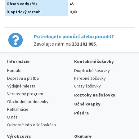
Obsah vody (%)
45
Dioptrický rozsah
0,00
Potrebujete pomôcť alebo poradiť?
Zavolajte nám na
232 101 085
.
Informácie
Kontaktné šošovky
Kontakt
Dioptrické šošovky
Doprava a platba
Farebné šošovky
Výdajné miesta
Crazy šošovky
Vernostný program
Roztoky na šošovky
Obchodné podmienky
Očné kvapky
Reklamácie
Púzdra
O nás
Odborné info o šošovkách
Výrobcovia
Okuliare