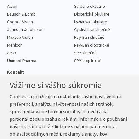
Alcon
Slnečné okuliare
Bausch & Lomb
Dioptrické okuliare
Cooper Vision
Lyžiarske okuliare
Johnson & Johnson
Cyklistické slnečné
Maxvue Vision
Ray-Ban slnečné
Menicon
Ray-Ban dioptrické
AMO
SPY slnečné
Unimed Pharma
SPY dioptrické
Kontakt
Vážime si vášho súkromia
Cookies sa používajú na ukladanie vášho nastavenia a
Telefón:
+421 222 205 863
preferencií, analýzu návštevnosti našich stránok,
E-mail:
info@kup-sosovky.sk
sprostredkovanie funkcií sociálnych médií a na
Reklamačná adresa
personalizáciu obsahu a reklám. Informácie o používaní
Andrea Votavová
našich stránok tiež zdieľame s našimi partnermi z
Revoluční 1017
oblasti sociálnych médií, reklamy a analytikov.
290 01 Poděbrady