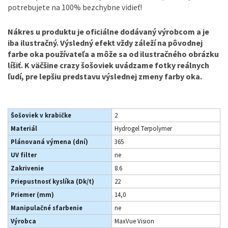
potrebujete na 100% bezchybne vidieť!
Nákres u produktu je oficiálne dodávaný výrobcom a je
iba ilustračný. Výsledný efekt vždy záleží na pôvodnej
farbe oka používateľa a môže sa od ilustračného obrázku
líšiť. K väčšine crazy šošoviek uvádzame fotky reálnych
ľudí, pre lepšiu predstavu výslednej zmeny farby oka.
Šošoviek v krabičke
2
Materiál
Hydrogel Terpolymer
Plánovaná výmena (dní)
365
UV filter
ne
Zakrivenie
8.6
Priepustnosť kyslíka (Dk/t)
22
Priemer (mm)
14,0
Manipulačné sfarbenie
ne
Výrobca
MaxVue Vision