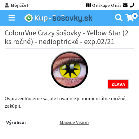
Môj účet
O nákupe
O nás
0
ColourVue Crazy šošovky - Yellow Star (2
ks ročné) - nedioptrické - exp.02/21
ZĽAVA
Ospravedlňujeme sa, ale tovar nie je momentálne možné
zakúpiť.
Výrobca:
Maxvue Vision