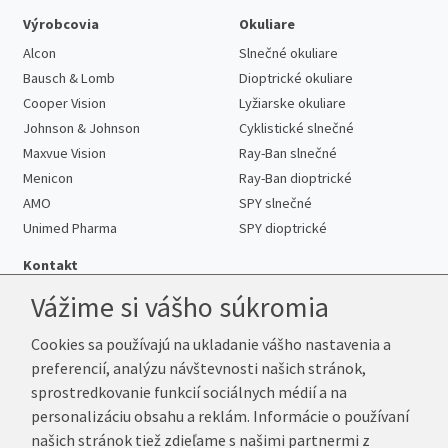
Výrobcovia
Okuliare
Alcon
Slnečné okuliare
Bausch & Lomb
Dioptrické okuliare
Cooper Vision
Lyžiarske okuliare
Johnson & Johnson
Cyklistické slnečné
Maxvue Vision
Ray-Ban slnečné
Menicon
Ray-Ban dioptrické
AMO
SPY slnečné
Unimed Pharma
SPY dioptrické
Kontakt
Vážime si vášho súkromia
Cookies sa používajú na ukladanie vášho nastavenia a
Telefón:
+421 222 205 863
preferencií, analýzu návštevnosti našich stránok,
E-mail:
info@kup-sosovky.sk
sprostredkovanie funkcií sociálnych médií a na
Reklamačná adresa
personalizáciu obsahu a reklám. Informácie o používaní
Andrea Votavová
našich stránok tiež zdieľame s našimi partnermi z