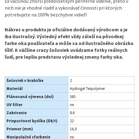
sa väčšinou zhorší predovšetkým periférne videnie, preto v
nich nie je vhodné riadiť a vykonávať činnosti pri ktorých
potrebujete na 100% bezchybne vidieť!
Nákres u produktu je oficiálne dodávaný výrobcom a je
iba ilustračný. Výsledný efekt vždy záleží na pôvodnej
farbe oka používateľa a môže sa od ilustračného obrázku
líšiť. K väčšine crazy šošoviek uvádzame fotky reálnych
ľudí, pre lepšiu predstavu výslednej zmeny farby oka.
Šošoviek v krabičke
2
Materiál
Hydrogel Terpolymer
Plánovaná výmena (dní)
365
UV filter
ne
Zakrivenie
8.6
Priepustnosť kyslíka (Dk/t)
22
Priemer (mm)
14,0
Manipulačné sfarbenie
ne