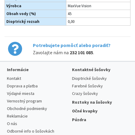
Výrobca
MaxVue Vision
Obsah vody (%)
45
Dioptrický rozsah
0,00
Potrebujete pomôcť alebo poradiť?
Zavolajte nám na
232 101 085
.
Informácie
Kontaktné šošovky
Kontakt
Dioptrické šošovky
Doprava a platba
Farebné šošovky
Výdajné miesta
Crazy šošovky
Vernostný program
Roztoky na šošovky
Obchodné podmienky
Očné kvapky
Reklamácie
Púzdra
O nás
Odborné info o šošovkách