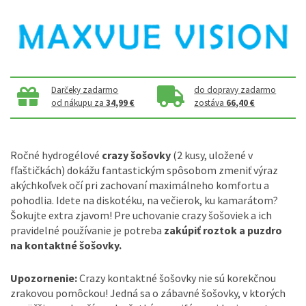
Darčeky zadarmo
do dopravy zadarmo
od nákupu za
34,99 €
zostáva
66,40 €
Ročné hydrogélové
crazy šošovky
(2 kusy, uložené v
fľaštičkách) dokážu fantastickým spôsobom zmeniť výraz
akýchkoľvek očí pri zachovaní maximálneho komfortu a
pohodlia. Idete na diskotéku, na večierok, ku kamarátom?
Šokujte extra zjavom! Pre uchovanie crazy šošoviek a ich
pravidelné používanie je potreba
zakúpiť roztok a puzdro
na kontaktné šošovky.
Upozornenie:
Crazy kontaktné šošovky nie sú korekčnou
zrakovou pomôckou! Jedná sa o zábavné šošovky, v ktorých