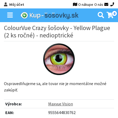
Môj účet
O nákupe
O nás
0
ColourVue Crazy šošovky - Yellow Plague
(2 ks ročné) - nedioptrické
Ospravedlňujeme sa, ale tovar nie je momentálne možné
zakúpiť.
Výrobca:
Maxvue Vision
EAN:
9555644830762