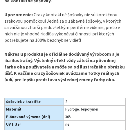
na kontaktné šošovky.
Upozornenie:
Crazy kontaktné šošovky nie sú korekčnou
zrakovou pomôckou! Jedná sa o zábavné šošovky, v ktorých
sa väčšinou zhorší predovšetkým periférne videnie, preto v
nich nie je vhodné riadiť a vykonávať činnosti pri ktorých
potrebujete na 100% bezchybne vidieť!
Nákres u produktu je oficiálne dodávaný výrobcom a je
iba ilustračný. Výsledný efekt vždy záleží na pôvodnej
farbe oka používateľa a môže sa od ilustračného obrázku
líšiť. K väčšine crazy šošoviek uvádzame fotky reálnych
ľudí, pre lepšiu predstavu výslednej zmeny farby oka.
Šošoviek v krabičke
2
Materiál
Hydrogel Terpolymer
Plánovaná výmena (dní)
365
UV filter
ne