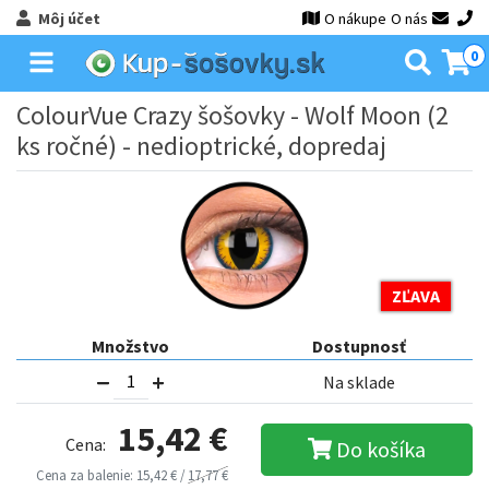
Môj účet
O nákupe
O nás
0
ColourVue Crazy šošovky - Wolf Moon (2
ks ročné) - nedioptrické, dopredaj
ZĽAVA
Množstvo
Dostupnosť
Na sklade
15,42 €
Cena:
Do košíka
Cena za balenie: 15,42 € /
17,77 €