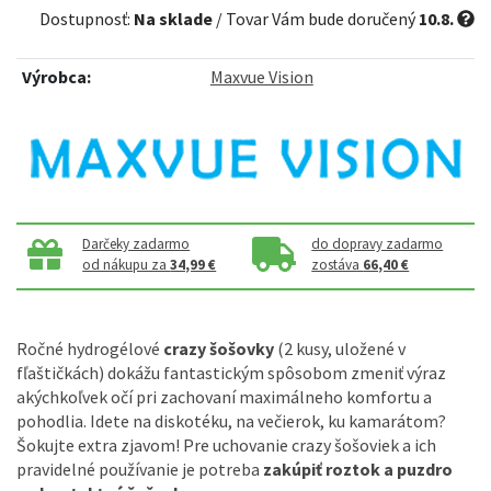
Dostupnosť:
Na sklade
/ Tovar Vám bude doručený
10.8.
Výrobca:
Maxvue Vision
Darčeky zadarmo
do dopravy zadarmo
od nákupu za
34,99 €
zostáva
66,40 €
Ročné hydrogélové
crazy šošovky
(2 kusy, uložené v
fľaštičkách) dokážu fantastickým spôsobom zmeniť výraz
akýchkoľvek očí pri zachovaní maximálneho komfortu a
pohodlia. Idete na diskotéku, na večierok, ku kamarátom?
Šokujte extra zjavom! Pre uchovanie crazy šošoviek a ich
pravidelné používanie je potreba
zakúpiť roztok a puzdro