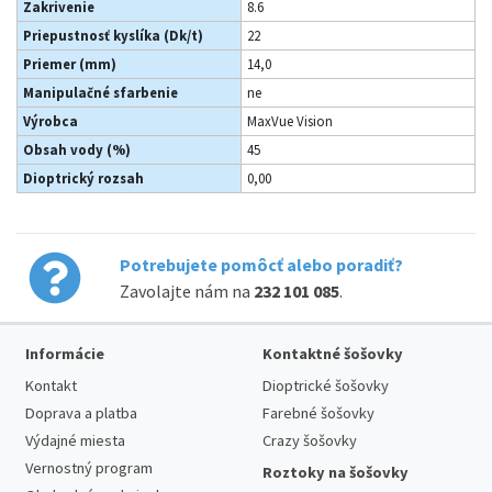
Zakrivenie
8.6
Priepustnosť kyslíka (Dk/t)
22
Priemer (mm)
14,0
Manipulačné sfarbenie
ne
Výrobca
MaxVue Vision
Obsah vody (%)
45
Dioptrický rozsah
0,00
Potrebujete pomôcť alebo poradiť?
Zavolajte nám na
232 101 085
.
Informácie
Kontaktné šošovky
Kontakt
Dioptrické šošovky
Doprava a platba
Farebné šošovky
Výdajné miesta
Crazy šošovky
Vernostný program
Roztoky na šošovky