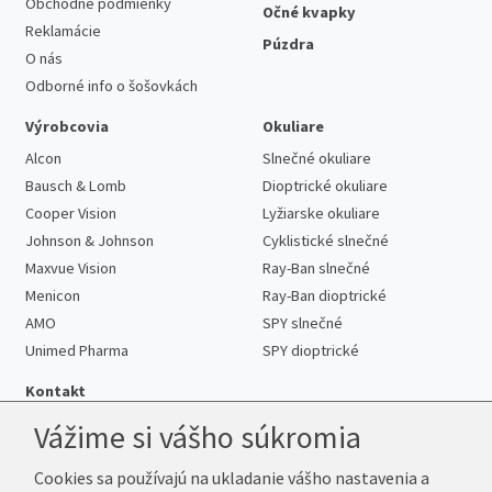
Obchodné podmienky
Očné kvapky
Reklamácie
Púzdra
O nás
Odborné info o šošovkách
Výrobcovia
Okuliare
Alcon
Slnečné okuliare
Bausch & Lomb
Dioptrické okuliare
Cooper Vision
Lyžiarske okuliare
Johnson & Johnson
Cyklistické slnečné
Maxvue Vision
Ray-Ban slnečné
Menicon
Ray-Ban dioptrické
AMO
SPY slnečné
Unimed Pharma
SPY dioptrické
Kontakt
Vážime si vášho súkromia
Cookies sa používajú na ukladanie vášho nastavenia a
Telefón:
+421 222 205 863