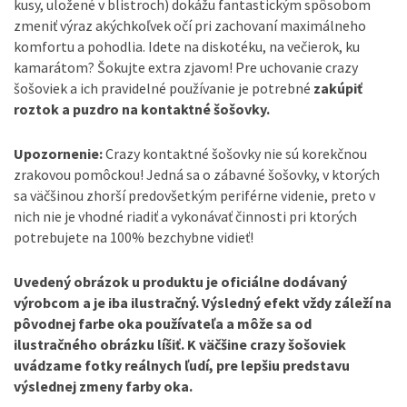
kusy, uložené v blistroch) dokážu fantastickým spôsobom
zmeniť výraz akýchkoľvek očí pri zachovaní maximálneho
komfortu a pohodlia. Idete na diskotéku, na večierok, ku
kamarátom? Šokujte extra zjavom! Pre uchovan
ie crazy
šošoviek a ich pravidelné používanie je potrebné
zakúpiť
roztok a puzdro na kontaktné šošovky.
Upozornenie:
Crazy kontaktné šošovky nie sú korekčnou
zrakovou pomôckou! Jedná sa o zábavné šošovky, v ktorých
sa väčšinou zhorší predovšetkým periférne videnie, preto v
nich nie je vhodné riadiť a vykonávať činnosti pri ktorých
potrebujete na 100% bezchybne vidieť!
Uvedený obrázok u produktu je oficiálne dodávaný
výrobcom a je iba ilustračný. Výsledný efekt vždy záleží na
pôvodnej farbe oka používateľa a môže sa od
ilustračného obrázku líšiť. K väčšine crazy šošoviek
uvádzame fotky reálnych ľudí, pre lepšiu predstavu
výslednej zmeny farby oka.