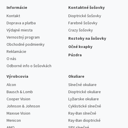
Informácie
Kontaktné šošovky
Kontakt
Dioptrické šošovky
Doprava a platba
Farebné šošovky
Výdajné miesta
Crazy šošovky
Vernostný program
Roztoky na šošovky
Obchodné podmienky
Očné kvapky
Reklamácie
Púzdra
O nás
Odborné info o šošovkách
Výrobcovia
Okuliare
Alcon
Slnečné okuliare
Bausch & Lomb
Dioptrické okuliare
Cooper Vision
Lyžiarske okuliare
Johnson & Johnson
Cyklistické slnečné
Maxvue Vision
Ray-Ban slnečné
Menicon
Ray-Ban dioptrické
AMO
SPY slnečné