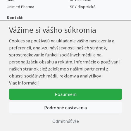
Unimed Pharma
SPY dioptrické
Kontakt
Vážime si vášho súkromia
Cookies sa používajú na ukladanie vášho nastavenia a
Telefón:
+421 222 205 863
preferencií, analýzu návštevnosti našich stránok,
E-mail:
info@kup-sosovky.sk
sprostredkovanie funkcií sociálnych médií a na
Reklamačná adresa
personalizáciu obsahu a reklám. Informácie o používaní
Andrea Votavová
našich stránok tiež zdieľame s našimi partnermi z
Revoluční 1017
oblasti sociálnych médií, reklamy a analytikov.
290 01 Poděbrady
Viac informácií
Česká republika
Rozumiem
© 2026 Kup-Šošovky.sk
Podrobné nastavenia
Vytvoril
Marek Kebza
Odmitnúť vše