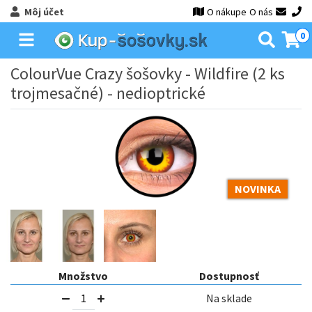
Môj účet
O nákupe
O nás
0
ColourVue Crazy šošovky - Wildfire (2 ks
trojmesačné) - nedioptrické
NOVINKA
Množstvo
Dostupnosť
Na sklade