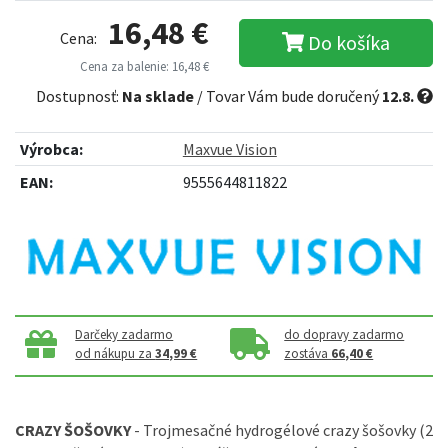
16,48 €
Cena:
Do košíka
Cena za balenie: 16,48 €
Dostupnosť:
Na sklade
/ Tovar Vám bude doručený
12.8.
Výrobca:
Maxvue Vision
EAN:
9555644811822
Darčeky zadarmo
do dopravy zadarmo
od nákupu za
34,99 €
zostáva
66,40 €
CRAZY ŠOŠOVKY
- Trojmesačné hydrogélové crazy šošovky (2