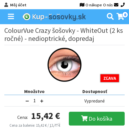
Môj účet
O nákupe
O nás
0
ColourVue Crazy šošovky - WhiteOut (2 ks
ročné) - nedioptrické, dopredaj
ZĽAVA
Množstvo
Dostupnosť
Vypredané
15,42 €
Cena:
Do košíka
Cena za balenie: 15,42 € /
17,77 €