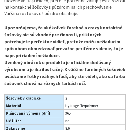
uložené vo fľaštičkách, preto je potrebné zakúpiť ešte roztok
na kontaktné šošovky s púzdrom na ich prechovávanie.
Väčšina roztokov už púzdro obsahuje.
Upozorňujeme, že akékoľvek farebné a crazy kontaktné
šošovky nie sú vhodné pre činnosti, pri ktorých
potrebujete perfektne vidieť, pretože môžu nežiaducim
spôsobom obmedzovať prevažne periférne videnie, čo je
napr. pri riadení nežiaduce.
Uvedený obrázok u produktu je oficiálne dodávaný
výrobcom a je iba ilustračný. K väčšine farebných šošoviek
uvádzame fotky reálnych ľudí, aby ste videli, ako sa farba
šošoviek chová na rôznych farbách očí.
Šošoviek v krabičke
2
Materiál
Hydrogel Terpolymer
Plánovaná výmena (dní)
365
UV filter
ne
Zakrivenie
8.6