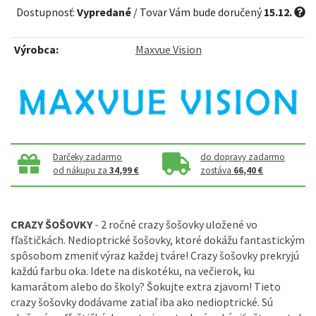
Dostupnosť:
Vypredané
/ Tovar Vám bude doručený
15.12.
Výrobca:
Maxvue Vision
Darčeky zadarmo
do dopravy zadarmo
od nákupu za
34,99 €
zostáva
66,40 €
CRAZY ŠOŠOVKY
- 2 ročné crazy šošovky uložené vo
fľaštičkách. Nedioptrické šošovky, ktoré dokážu fantastickým
spôsobom zmeniť výraz každej tváre! Crazy šošovky prekryjú
každú farbu oka. Idete na diskotéku, na večierok, ku
kamarátom alebo do školy? Šokujte extra zjavom! Tieto
crazy šošovky dodávame zatiaľ iba ako nedioptrické. Sú