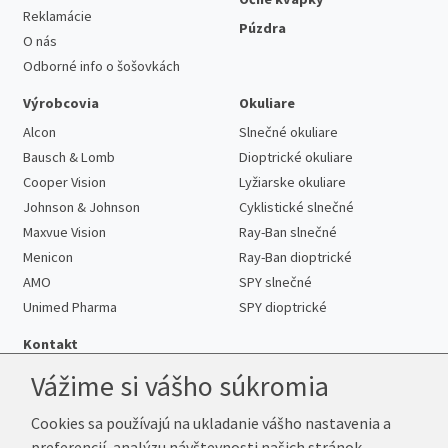
Reklamácie
Púzdra
O nás
Odborné info o šošovkách
Výrobcovia
Okuliare
Alcon
Slnečné okuliare
Bausch & Lomb
Dioptrické okuliare
Cooper Vision
Lyžiarske okuliare
Johnson & Johnson
Cyklistické slnečné
Maxvue Vision
Ray-Ban slnečné
Menicon
Ray-Ban dioptrické
AMO
SPY slnečné
Unimed Pharma
SPY dioptrické
Kontakt
Vážime si vášho súkromia
Cookies sa používajú na ukladanie vášho nastavenia a
Telefón:
+421 222 205 863
preferencií, analýzu návštevnosti našich stránok,