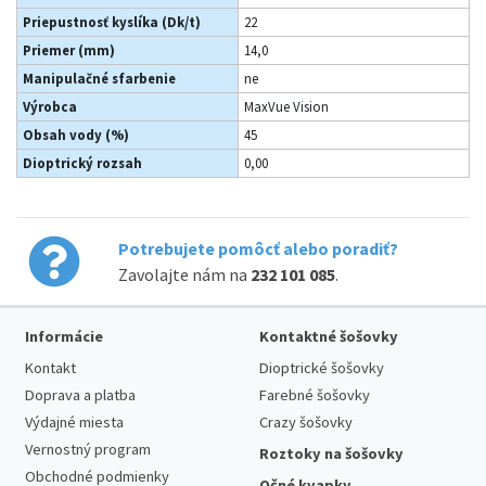
Priepustnosť kyslíka (Dk/t)
22
Priemer (mm)
14,0
Manipulačné sfarbenie
ne
Výrobca
MaxVue Vision
Obsah vody (%)
45
Dioptrický rozsah
0,00
Potrebujete pomôcť alebo poradiť?
Zavolajte nám na
232 101 085
.
Informácie
Kontaktné šošovky
Kontakt
Dioptrické šošovky
Doprava a platba
Farebné šošovky
Výdajné miesta
Crazy šošovky
Vernostný program
Roztoky na šošovky
Obchodné podmienky
Očné kvapky