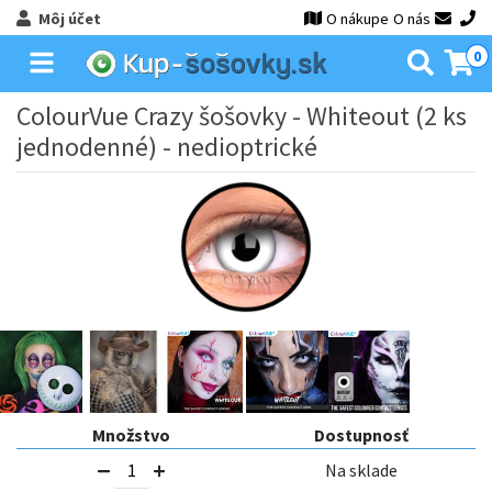
Môj účet
O nákupe
O nás
0
ColourVue Crazy šošovky - Whiteout (2 ks
jednodenné) - nedioptrické
Množstvo
Dostupnosť
Na sklade