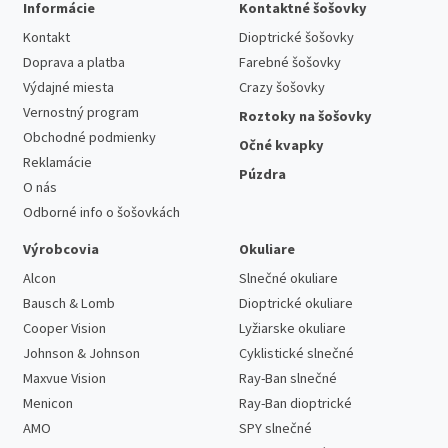
Informácie
Kontaktné šošovky
Kontakt
Dioptrické šošovky
Doprava a platba
Farebné šošovky
Výdajné miesta
Crazy šošovky
Vernostný program
Roztoky na šošovky
Obchodné podmienky
Očné kvapky
Reklamácie
Púzdra
O nás
Odborné info o šošovkách
Výrobcovia
Okuliare
Alcon
Slnečné okuliare
Bausch & Lomb
Dioptrické okuliare
Cooper Vision
Lyžiarske okuliare
Johnson & Johnson
Cyklistické slnečné
Maxvue Vision
Ray-Ban slnečné
Menicon
Ray-Ban dioptrické
AMO
SPY slnečné