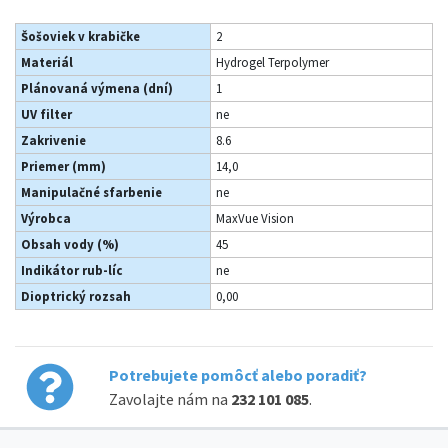
Šošoviek v krabičke
2
Materiál
Hydrogel Terpolymer
Plánovaná výmena (dní)
1
UV filter
ne
Zakrivenie
8.6
Priemer (mm)
14,0
Manipulačné sfarbenie
ne
Výrobca
MaxVue Vision
Obsah vody (%)
45
Indikátor rub-líc
ne
Dioptrický rozsah
0,00
Potrebujete pomôcť alebo poradiť?
Zavolajte nám na
232 101 085
.