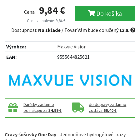
9,84 €
Cena:
Do košíka
Cena za balenie: 9,84 €
Dostupnosť:
Na sklade
/ Tovar Vám bude doručený
12.8.
Výrobca:
Maxvue Vision
EAN:
9555644825621
Darčeky zadarmo
do dopravy zadarmo
od nákupu za
34,99 €
zostáva
66,40 €
Crazy šošovky One Day
- Jednodňové hydrogélové crazy