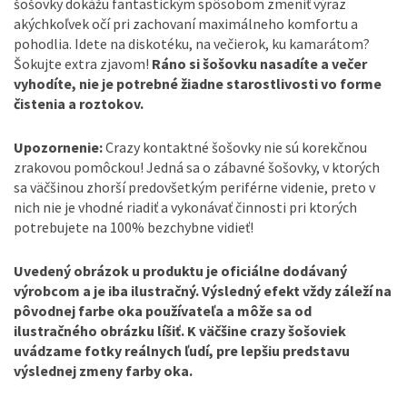
šošovky dokážu fantastickým spôsobom zmeniť výraz
akýchkoľvek očí pri zachovaní maximálneho komfortu a
pohodlia. Idete na diskotéku, na večierok, ku kamarátom?
Šokujte extra zjavom!
Ráno si šošovku nasadíte a večer
vyhodíte, nie je potrebné žiadne starostlivosti vo forme
čistenia a roztokov.
Upozornenie:
Crazy kontaktné šošovky nie sú korekčnou
zrakovou pomôckou! Jedná sa o zábavné šošovky, v ktorých
sa väčšinou zhorší predovšetkým periférne videnie, preto v
nich nie je vhodné riadiť a vykonávať činnosti pri ktorých
potrebujete na 100% bezchybne vidieť!
Uvedený obrázok u produktu je oficiálne dodávaný
výrobcom a je iba ilustračný. Výsledný efekt vždy záleží na
pôvodnej farbe oka používateľa a môže sa od
ilustračného obrázku líšiť. K väčšine crazy šošoviek
uvádzame fotky reálnych ľudí, pre lepšiu predstavu
výslednej zmeny farby oka.