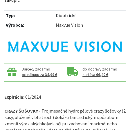
Typ:
Dioptrické
Výrobca:
Maxvue Vision
Darčeky zadarmo
do dopravy zadarmo
od nákupu za
34,99 €
zostáva
66,40 €
Expirácia:
01/2024
CRAZY ŠOŠOVKY
- Trojmesačné hydrogélové crazy šošovky (2
kusy, uložené v blistroch) dokážu fantastickým spôsobom
zmeniť výraz akýchkoľvek očí pri zachovaní maximálneho
komfortu a pohodlia. Idete na diskotéku, na večierok, ku