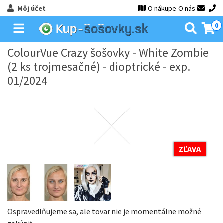
Môj účet
O nákupe
O nás
0
ColourVue Crazy šošovky - White Zombie
(2 ks trojmesačné) - dioptrické - exp.
01/2024
ZĽAVA
Ospravedlňujeme sa, ale tovar nie je momentálne možné
zakúpiť.