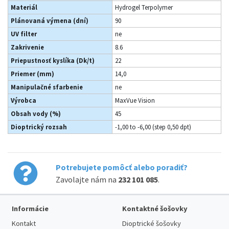
Materiál
Hydrogel Terpolymer
Plánovaná výmena (dní)
90
UV filter
ne
Zakrivenie
8.6
Priepustnosť kyslíka (Dk/t)
22
Priemer (mm)
14,0
Manipulačné sfarbenie
ne
Výrobca
MaxVue Vision
Obsah vody (%)
45
Dioptrický rozsah
-1,00 to -6,00 (step 0,50 dpt)
Potrebujete pomôcť alebo poradiť?
Zavolajte nám na
232 101 085
.
Informácie
Kontaktné šošovky
Kontakt
Dioptrické šošovky