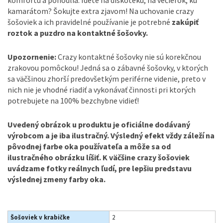
kamarátom? Šokujte extra zjavom! Na uchovanie crazy
šošoviek a ich pravidelné používanie je potrebné
zakúpiť
roztok a puzdro na kontaktné šošovky.
Upozornenie:
Crazy kontaktné šošovky nie sú korekčnou
zrakovou pomôckou! Jedná sa o zábavné šošovky, v ktorých
sa väčšinou zhorší predovšetkým periférne videnie, preto v
nich nie je vhodné riadiť a vykonávať činnosti pri ktorých
potrebujete na 100% bezchybne vidieť!
Uvedený obrázok u produktu je oficiálne dodávaný
výrobcom a je iba ilustračný. Výsledný efekt vždy záleží na
pôvodnej farbe oka používateľa a môže sa od
ilustračného obrázku líšiť. K väčšine crazy šošoviek
uvádzame fotky reálnych ľudí, pre lepšiu predstavu
výslednej zmeny farby oka.
Šošoviek v krabičke
2