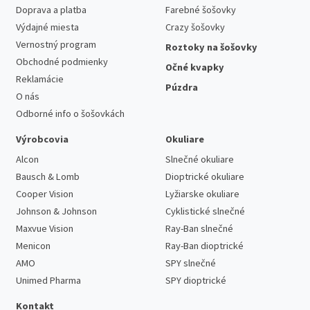
Doprava a platba
Farebné šošovky
Výdajné miesta
Crazy šošovky
Vernostný program
Roztoky na šošovky
Obchodné podmienky
Očné kvapky
Reklamácie
Púzdra
O nás
Odborné info o šošovkách
Výrobcovia
Okuliare
Alcon
Slnečné okuliare
Bausch & Lomb
Dioptrické okuliare
Cooper Vision
Lyžiarske okuliare
Johnson & Johnson
Cyklistické slnečné
Maxvue Vision
Ray-Ban slnečné
Menicon
Ray-Ban dioptrické
AMO
SPY slnečné
Unimed Pharma
SPY dioptrické
Kontakt