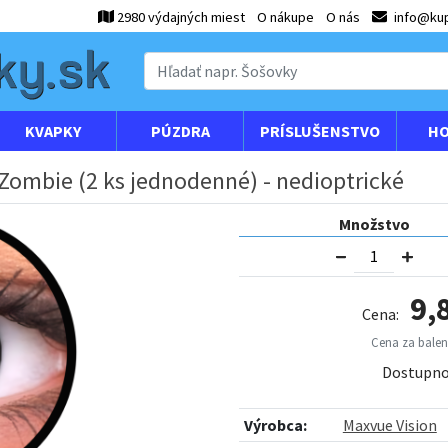
2980 výdajných miest
O nákupe
O nás
info@kup
KVAPKY
PÚZDRA
PRÍSLUŠENSTVO
HO
 Zombie (2 ks jednodenné) - nedioptrické
Množstvo
9,
Cena:
Cena za baleni
Dostupno
Výrobca:
Maxvue Vision