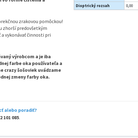
Dioptrický rozsah
0,00
korekčnou zrakovou pomôckou!
ou zhorší predovšetkým
ť a vykonávať činnosti pri
vaný výrobcom a je iba
odnej farbe oka používateľa a
ine crazy šošoviek uvádzame
lednej zmeny farby oka.
ť alebo poradiť?
2 101 085
.