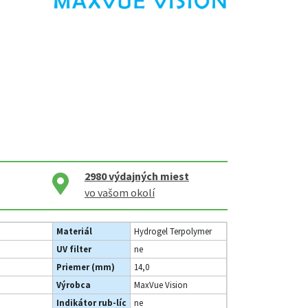
2980
výdajných miest
vo vašom okolí
Materiál
Hydrogel Terpolymer
UV filter
ne
Priemer (mm)
14,0
Výrobca
MaxVue Vision
Indikátor rub-líc
ne