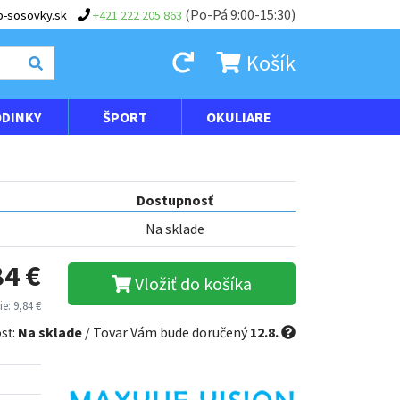
(Po-Pá 9:00-15:30)
-sosovky.sk
+421 222 205 863
Košík
DINKY
ŠPORT
OKULIARE
Dostupnosť
Na sklade
84 €
Vložiť do košíka
e: 9,84 €
sť:
Na sklade
/ Tovar Vám bude doručený
12.8.