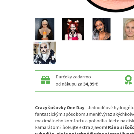
Darčeky zadarmo
od nákupu za
34,99 €
Crazy šošovky One Day
- Jednodňové hydrogélo
fantastickým spôsobom zmeniť výraz akýchkoľve
maximálneho komfortu a pohodlia. Idete na disk
kamarátom? Šokujte extra zjavom!
Ráno si šoš
vyhodíte, nie je potrebné žiadne starostlivost