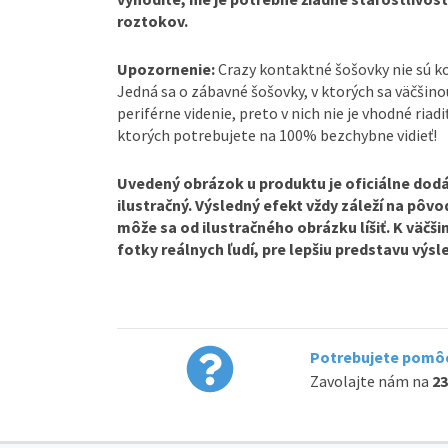
roztokov.
Upozornenie:
Crazy kontaktné šošovky nie sú 
Jedná sa o zábavné šošovky, v ktorých sa väčšin
periférne videnie, preto v nich nie je vhodné riadi
ktorých potrebujete na 100% bezchybne vidieť!
Uvedený obrázok u produktu je oficiálne dodá
ilustračný. Výsledný efekt vždy záleží na pôv
môže sa od ilustračného obrázku líšiť. K väčš
fotky reálnych ľudí, pre lepšiu predstavu výs
Potrebujete pomôc
Zavolajte nám na
23