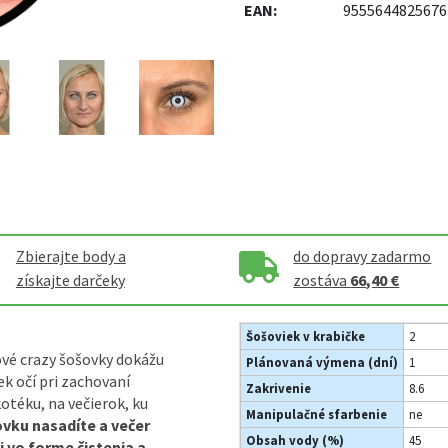
EAN:
9555644825676
Zbierajte body a
do dopravy zadarmo
získajte darčeky
zostáva
66,40 €
Šošoviek v krabičke
2
vé crazy šošovky dokážu
Plánovaná výmena (dní)
1
k očí pri zachovaní
Zakrivenie
8.6
otéku, na večierok, ku
Manipulačné sfarbenie
ne
ovku nasadíte a večer
Obsah vody (%)
45
i vo forme čistenia a