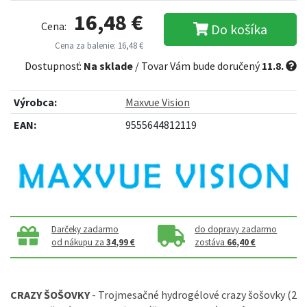
16,48 €
Cena:
Do košíka
Cena za balenie: 16,48 €
Dostupnosť:
Na sklade
/ Tovar Vám bude doručený
11.8.
Výrobca:
Maxvue Vision
EAN:
9555644812119
Darčeky zadarmo
do dopravy zadarmo
od nákupu za
34,99 €
zostáva
66,40 €
CRAZY ŠOŠOVKY
- Trojmesačné hydrogélové crazy šošovky (2