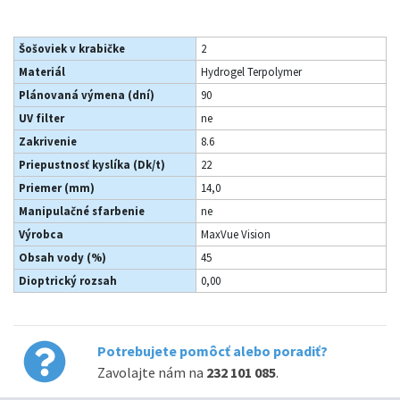
Šošoviek v krabičke
2
Materiál
Hydrogel Terpolymer
Plánovaná výmena (dní)
90
UV filter
ne
Zakrivenie
8.6
Priepustnosť kyslíka (Dk/t)
22
Priemer (mm)
14,0
Manipulačné sfarbenie
ne
Výrobca
MaxVue Vision
Obsah vody (%)
45
Dioptrický rozsah
0,00
Potrebujete pomôcť alebo poradiť?
Zavolajte nám na
232 101 085
.