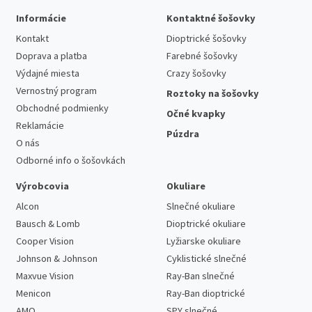
Informácie
Kontaktné šošovky
Kontakt
Dioptrické šošovky
Doprava a platba
Farebné šošovky
Výdajné miesta
Crazy šošovky
Vernostný program
Roztoky na šošovky
Obchodné podmienky
Očné kvapky
Reklamácie
Púzdra
O nás
Odborné info o šošovkách
Výrobcovia
Okuliare
Alcon
Slnečné okuliare
Bausch & Lomb
Dioptrické okuliare
Cooper Vision
Lyžiarske okuliare
Johnson & Johnson
Cyklistické slnečné
Maxvue Vision
Ray-Ban slnečné
Menicon
Ray-Ban dioptrické
AMO
SPY slnečné