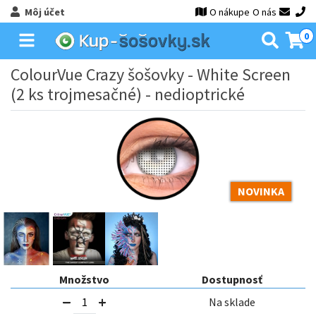
Môj účet
O nákupe
O nás
0
ColourVue Crazy šošovky - White Screen
(2 ks trojmesačné) - nedioptrické
NOVINKA
Množstvo
Dostupnosť
Na sklade