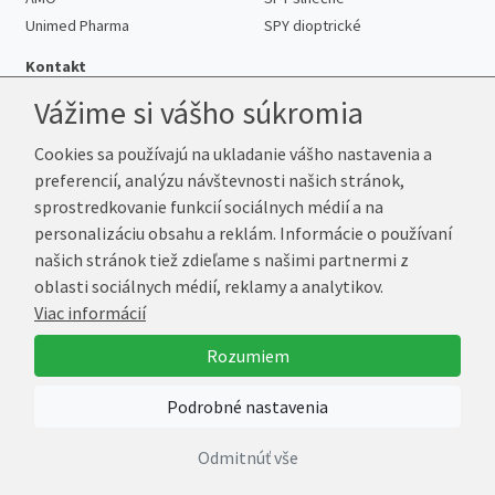
Unimed Pharma
SPY dioptrické
Kontakt
Vážime si vášho súkromia
Cookies sa používajú na ukladanie vášho nastavenia a
Telefón:
+421 222 205 863
preferencií, analýzu návštevnosti našich stránok,
E-mail:
info@kup-sosovky.sk
sprostredkovanie funkcií sociálnych médií a na
Reklamačná adresa
personalizáciu obsahu a reklám. Informácie o používaní
Andrea Votavová
našich stránok tiež zdieľame s našimi partnermi z
Revoluční 1017
oblasti sociálnych médií, reklamy a analytikov.
290 01 Poděbrady
Viac informácií
Česká republika
Rozumiem
© 2026 Kup-Šošovky.sk
Podrobné nastavenia
Vytvoril
Marek Kebza
Odmitnúť vše