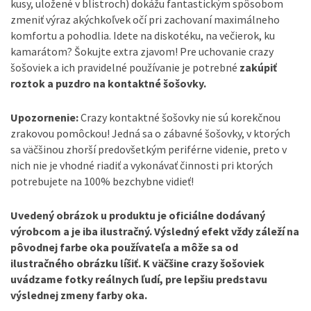
kusy, uložené v blistroch) dokážu fantastickým spôsobom
zmeniť výraz akýchkoľvek očí pri zachovaní maximálneho
komfortu a pohodlia. Idete na diskotéku, na večierok, ku
kamarátom? Šokujte extra zjavom! Pre uchovan
ie crazy
šošoviek a ich pravidelné používanie je potrebné
zakúpiť
roztok a puzdro na kontaktné šošovky.
Upozornenie:
Crazy kontaktné šošovky nie sú korekčnou
zrakovou pomôckou! Jedná sa o zábavné šošovky, v ktorých
sa väčšinou zhorší predovšetkým periférne videnie, preto v
nich nie je vhodné riadiť a vykonávať činnosti pri ktorých
potrebujete na 100% bezchybne vidieť!
Uvedený obrázok u produktu je oficiálne dodávaný
výrobcom a je iba ilustračný. Výsledný efekt vždy záleží na
pôvodnej farbe oka používateľa a môže sa od
ilustračného obrázku líšiť. K väčšine crazy šošoviek
uvádzame fotky reálnych ľudí, pre lepšiu predstavu
výslednej zmeny farby oka.