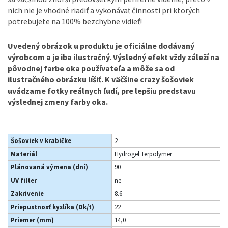
nich nie je vhodné riadiť a vykonávať činnosti pri ktorých
potrebujete na 100% bezchybne vidieť!
Uvedený obrázok u produktu je oficiálne dodávaný
výrobcom a je iba ilustračný. Výsledný efekt vždy záleží na
pôvodnej farbe oka používateľa a môže sa od
ilustračného obrázku líšiť. K väčšine crazy šošoviek
uvádzame fotky reálnych ľudí, pre lepšiu predstavu
výslednej zmeny farby oka.
Šošoviek v krabičke
2
Materiál
Hydrogel Terpolymer
Plánovaná výmena (dní)
90
UV filter
ne
Zakrivenie
8.6
Priepustnosť kyslíka (Dk/t)
22
Priemer (mm)
14,0