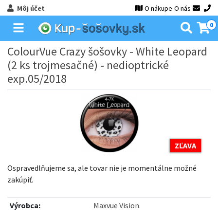
Môj účet
O nákupe
O nás
0
ColourVue Crazy šošovky - White Leopard
(2 ks trojmesačné) - nedioptrické
exp.05/2018
ZĽAVA
Ospravedlňujeme sa, ale tovar nie je momentálne možné
zakúpiť.
Výrobca:
Maxvue Vision