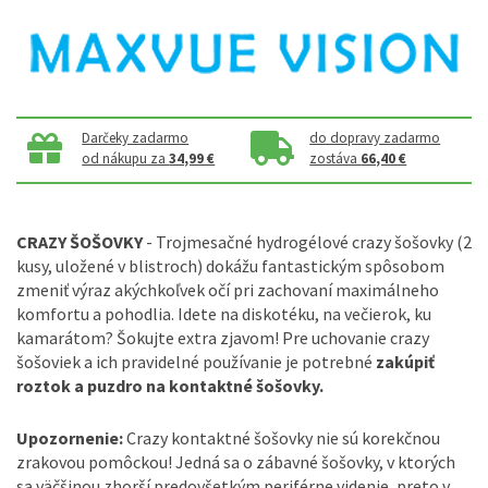
Darčeky zadarmo
do dopravy zadarmo
od nákupu za
34,99 €
zostáva
66,40 €
CRAZY ŠOŠOVKY
- Trojmesačné hydrogélové crazy šošovky (2
kusy, uložené v blistroch) dokážu fantastickým spôsobom
zmeniť výraz akýchkoľvek očí pri zachovaní maximálneho
komfortu a pohodlia. Idete na diskotéku, na večierok, ku
kamarátom? Šokujte extra zjavom! Pre uchovanie crazy
šošoviek a ich pravidelné používanie je potrebné
zakúpiť
roztok a puzdro na kontaktné šošovky.
Upozornenie:
Crazy kontaktné šošovky nie sú korekčnou
zrakovou pomôckou! Jedná sa o zábavné šošovky, v ktorých
sa väčšinou zhorší predovšetkým periférne videnie, preto v