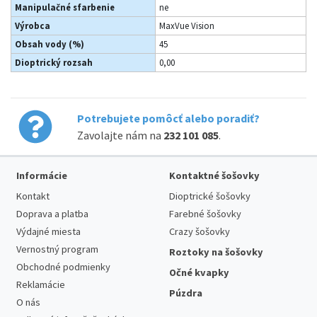
Manipulačné sfarbenie
ne
Výrobca
MaxVue Vision
Obsah vody (%)
45
Dioptrický rozsah
0,00
Potrebujete pomôcť alebo poradiť?
Zavolajte nám na
232 101 085
.
Informácie
Kontaktné šošovky
Kontakt
Dioptrické šošovky
Doprava a platba
Farebné šošovky
Výdajné miesta
Crazy šošovky
Vernostný program
Roztoky na šošovky
Obchodné podmienky
Očné kvapky
Reklamácie
Púzdra
O nás