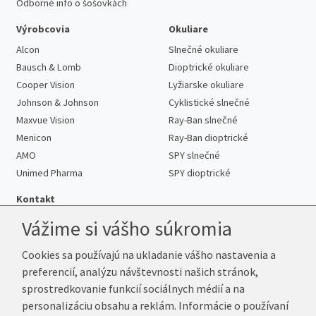
Odborné info o šošovkách
Výrobcovia
Okuliare
Alcon
Slnečné okuliare
Bausch & Lomb
Dioptrické okuliare
Cooper Vision
Lyžiarske okuliare
Johnson & Johnson
Cyklistické slnečné
Maxvue Vision
Ray-Ban slnečné
Menicon
Ray-Ban dioptrické
AMO
SPY slnečné
Unimed Pharma
SPY dioptrické
Kontakt
Vážime si vášho súkromia
Cookies sa používajú na ukladanie vášho nastavenia a
Telefón:
+421 222 205 863
preferencií, analýzu návštevnosti našich stránok,
E-mail:
info@kup-sosovky.sk
sprostredkovanie funkcií sociálnych médií a na
Reklamačná adresa
personalizáciu obsahu a reklám. Informácie o používaní