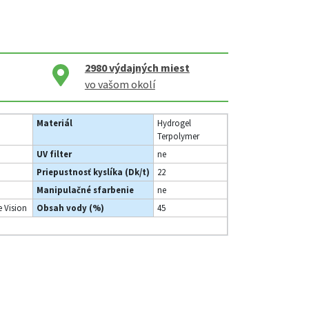
2980
výdajných miest
vo vašom okolí
Materiál
Hydrogel
Terpolymer
UV filter
ne
Priepustnosť kyslíka (Dk/t)
22
Manipulačné sfarbenie
ne
 Vision
Obsah vody (%)
45