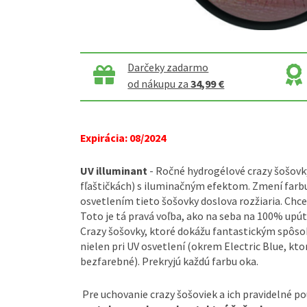
Darčeky zadarmo
od nákupu za
34,99 €
Expirácia: 08/2024
UV illuminant
- Ročné hydrogélové crazy šošovky
fľaštičkách) s iluminačným efektom. Zmení farbu
osvetlením tieto šošovky doslova rozžiaria. Chc
Toto je tá pravá voľba, ako na seba na 100% up
Crazy šošovky, ktoré dokážu fantastickým spôso
nielen pri UV osvetlení (okrem Electric Blue, kto
bezfarebné). Prekryjú každú farbu oka.
Pre uchovanie crazy šošoviek a ich pravidelné p