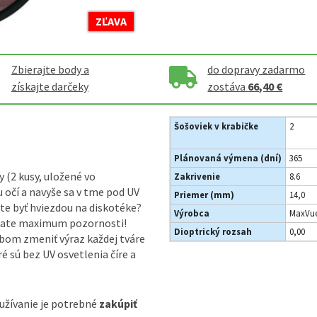
ZĽAVA
Zbierajte body a
do dopravy zadarmo
získajte darčeky
zostáva
66,40 €
Šošoviek v krabičke
2
Plánovaná výmena (dní)
365
 (2 kusy, uložené vo
Zakrivenie
8.6
 očí a navyše sa v tme pod UV
Priemer (mm)
14,0
ete byť hviezdou na diskotéke?
Výrobca
MaxVue
útate maximum pozornosti!
Dioptrický rozsah
0,00
bom zmeniť výraz každej tváre
ré sú bez UV osvetlenia číre a
oužívanie je potrebné
zakúpiť