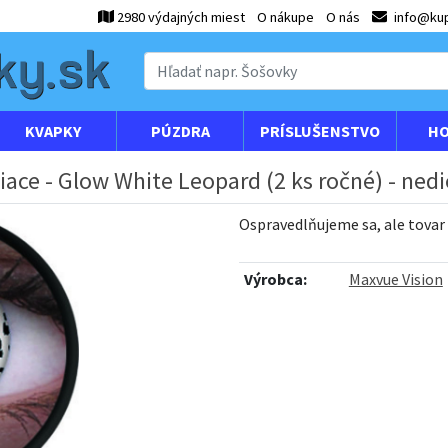
2980 výdajných miest
O nákupe
O nás
info@kup
KVAPKY
PÚZDRA
PRÍSLUŠENSTVO
HO
iace - Glow White Leopard (2 ks ročné) - nedi
Ospravedlňujeme sa, ale tovar
Výrobca:
Maxvue Vision