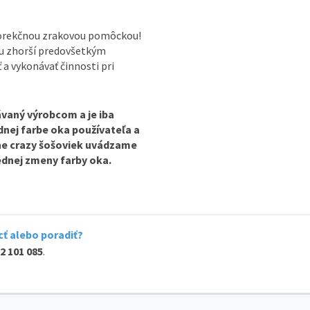
korekčnou zrakovou pomôckou!
ou zhorší predovšetkým
ť a vykonávať činnosti pri
vaný výrobcom a je iba
odnej farbe oka používateľa a
ine crazy šošoviek uvádzame
lednej zmeny farby oka.
ť alebo poradiť?
2 101 085
.