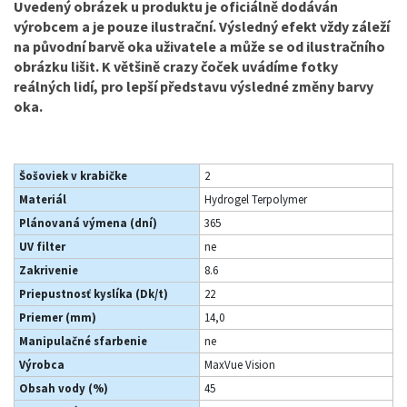
Uvedený obrázek u produktu je oficiálně dodáván
výrobcem a je pouze ilustrační. Výsledný efekt vždy záleží
na původní barvě oka uživatele a může se od ilustračního
obrázku lišit. K většině crazy čoček uvádíme fotky
reálných lidí, pro lepší představu výsledné změny barvy
oka.
Šošoviek v krabičke
2
Materiál
Hydrogel Terpolymer
Plánovaná výmena (dní)
365
UV filter
ne
Zakrivenie
8.6
Priepustnosť kyslíka (Dk/t)
22
Priemer (mm)
14,0
Manipulačné sfarbenie
ne
Výrobca
MaxVue Vision
Obsah vody (%)
45