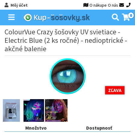
Môj účet
O nákupe
O nás
0
ColourVue Crazy šošovky UV svietiace -
Electric Blue (2 ks ročné) - nedioptrické -
akčné balenie
ZĽAVA
Množstvo
Dostupnosť