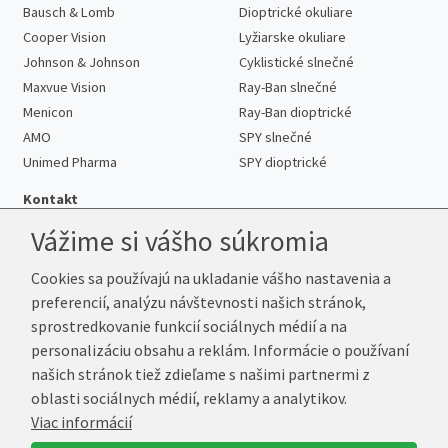
Bausch & Lomb
Dioptrické okuliare
Cooper Vision
Lyžiarske okuliare
Johnson & Johnson
Cyklistické slnečné
Maxvue Vision
Ray-Ban slnečné
Menicon
Ray-Ban dioptrické
AMO
SPY slnečné
Unimed Pharma
SPY dioptrické
Kontakt
Vážime si vášho súkromia
Cookies sa používajú na ukladanie vášho nastavenia a
Telefón:
+421 222 205 863
preferencií, analýzu návštevnosti našich stránok,
E-mail:
info@kup-sosovky.sk
sprostredkovanie funkcií sociálnych médií a na
Reklamačná adresa
personalizáciu obsahu a reklám. Informácie o používaní
Andrea Votavová
našich stránok tiež zdieľame s našimi partnermi z
Revoluční 1017
oblasti sociálnych médií, reklamy a analytikov.
290 01 Poděbrady
Viac informácií
Česká republika