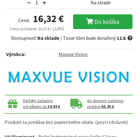
Na sklade
16,32 €
Cena:
Do košíka
Cena za balenie: 16,32 € /
17,90 €
Dostupnosť:
Na sklade
/ Tovar Vám bude doručený
12.8.
Výrobca:
Maxvue Vision
Darčeky zadarmo
do dopravy zadarmo
od nákupu za
34,99 €
zostáva
66,40 €
Produkt sa predáva bez papierového obalu. (pozri obrázok)
UV illuminant
- Roční hydrogelové crazy čočky (2 kusy,