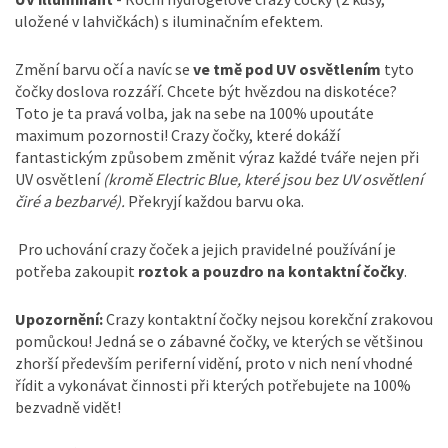
uložené v lahvičkách) s iluminačním efektem.
Změní barvu očí a navíc se
ve tmě pod UV osvětlením
tyto
čočky doslova rozzáří. Chcete být hvězdou na diskotéce?
Toto je ta pravá volba, jak na sebe na 100% upoutáte
maximum pozornosti! Crazy čočky, které dokáží
fantastickým způsobem změnit výraz každé tváře nejen při
UV osvětlení
(kromě Electric Blue, které jsou bez UV osvětlení
čiré a bezbarvé).
Překryjí každou barvu oka.
Pro uchování crazy čoček a jejich pravidelné používání je
potřeba zakoupit
roztok a pouzdro na kontaktní čočky
.
Upozornění:
Crazy kontaktní čočky nejsou korekční zrakovou
pomůckou! Jedná se o zábavné čočky, ve kterých se většinou
zhorší především periferní vidění, proto v nich není vhodné
řídit a vykonávat činnosti při kterých potřebujete na 100%
bezvadně vidět!