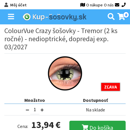
Môj účet
O nákupe
O nás
0
ColourVue Crazy šošovky - Tremor (2 ks
ročné) - nedioptrické, dopredaj exp.
03/2027
ZĽAVA
Množstvo
Dostupnosť
Na sklade
13,94 €
Cena:
Do košíka