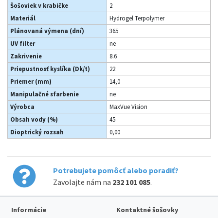
Šošoviek v krabičke
2
Materiál
Hydrogel Terpolymer
Plánovaná výmena (dní)
365
UV filter
ne
Zakrivenie
8.6
Priepustnosť kyslíka (Dk/t)
22
Priemer (mm)
14,0
Manipulačné sfarbenie
ne
Výrobca
MaxVue Vision
Obsah vody (%)
45
Dioptrický rozsah
0,00
Potrebujete pomôcť alebo poradiť?
Zavolajte nám na
232 101 085
.
Informácie
Kontaktné šošovky