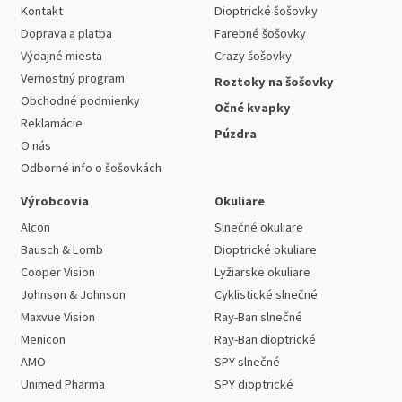
Kontakt
Dioptrické šošovky
Doprava a platba
Farebné šošovky
Výdajné miesta
Crazy šošovky
Vernostný program
Roztoky na šošovky
Obchodné podmienky
Očné kvapky
Reklamácie
Púzdra
O nás
Odborné info o šošovkách
Výrobcovia
Okuliare
Alcon
Slnečné okuliare
Bausch & Lomb
Dioptrické okuliare
Cooper Vision
Lyžiarske okuliare
Johnson & Johnson
Cyklistické slnečné
Maxvue Vision
Ray-Ban slnečné
Menicon
Ray-Ban dioptrické
AMO
SPY slnečné
Unimed Pharma
SPY dioptrické