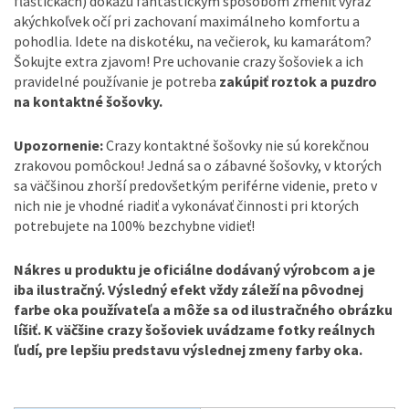
fľaštičkách) dokážu fantastickým spôsobom zmeniť výraz
akýchkoľvek očí pri zachovaní maximálneho komfortu a
pohodlia. Idete na diskotéku, na večierok, ku kamarátom?
Šokujte extra zjavom! Pre uchovanie crazy šošoviek a ich
pravidelné používanie je potreba
zakúpiť roztok a puzdro
na kontaktné šošovky.
Upozornenie:
Crazy kontaktné šošovky nie sú korekčnou
zrakovou pomôckou! Jedná sa o zábavné šošovky, v ktorých
sa väčšinou zhorší predovšetkým periférne videnie, preto v
nich nie je vhodné riadiť a vykonávať činnosti pri ktorých
potrebujete na 100% bezchybne vidieť!
Nákres u produktu je oficiálne dodávaný výrobcom a je
iba ilustračný. Výsledný efekt vždy záleží na pôvodnej
farbe oka používateľa a môže sa od ilustračného obrázku
líšiť. K väčšine crazy šošoviek uvádzame fotky reálnych
ľudí, pre lepšiu predstavu výslednej zmeny farby oka.