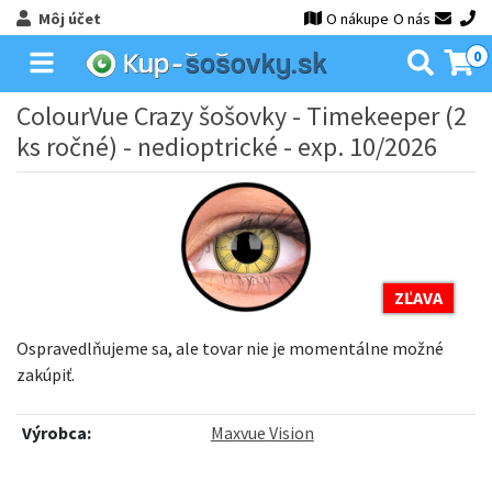
Môj účet
O nákupe
O nás
0
ColourVue Crazy šošovky - Timekeeper (2
ks ročné) - nedioptrické - exp. 10/2026
ZĽAVA
Ospravedlňujeme sa, ale tovar nie je momentálne možné
zakúpiť.
Výrobca:
Maxvue Vision