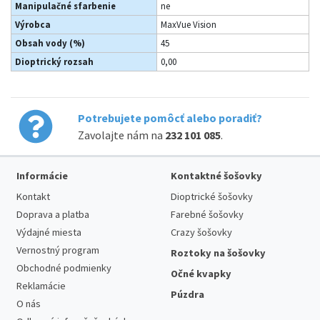
Manipulačné sfarbenie
ne
Výrobca
MaxVue Vision
Obsah vody (%)
45
Dioptrický rozsah
0,00
Potrebujete pomôcť alebo poradiť?
Zavolajte nám na
232 101 085
.
Informácie
Kontaktné šošovky
Kontakt
Dioptrické šošovky
Doprava a platba
Farebné šošovky
Výdajné miesta
Crazy šošovky
Vernostný program
Roztoky na šošovky
Obchodné podmienky
Očné kvapky
Reklamácie
Púzdra
O nás