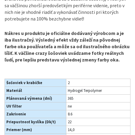
sa väčšinou zhorší predovšetkým periférne videnie, preto v
nich nie je vhodné riadiť a vykonávať činnosti pri ktorých
potrebujete na 100% bezchybne vidieť!
Nákres u produktu je oficiálne dodávaný výrobcom a je
iba ilustračný. Výsledný efekt vždy záleží na pôvodnej
farbe oka používateľa a môže sa od ilustračného obrázku
líšiť. K väčšine crazy šošoviek uvádzame fotky reálnych
ľudí, pre lepšiu predstavu výslednej zmeny farby oka.
Šošoviek v krabičke
2
Materiál
Hydrogel Terpolymer
Plánovaná výmena (dní)
365
UV filter
ne
Zakrivenie
8.6
Priepustnosť kyslíka (Dk/t)
22
Priemer (mm)
14,0