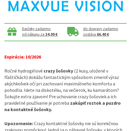
Darčeky zadarmo
do dopravy zadarmo
od nákupu za
34,99 €
zostáva
66,40 €
Expirácia: 10/2026
Ročné hydrogélové
crazy šošovky
(2 kusy, uložené v
fľaštičkách) dokážu fantastickým spôsobom zmeniť výraz
akýchkoľvek očí pri zachovaní maximálneho komfortu a
pohodlia. Idete na diskotéku, na večierok, ku kamarátom?
Šokujte extra zjavom! Pre uchovanie crazy šošoviek a ich
pravidelné používanie je potreba
zakúpiť roztok a puzdro
na kontaktné šošovky.
Upozornenie:
Crazy kontaktné šošovky nie sú korekčnou
zrakovou pomôckou! Jedná sa o zábavné šošovky, v ktorých