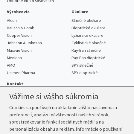
Odborné info o šošovkách
Výrobcovia
Okuliare
Alcon
Slnečné okuliare
Bausch & Lomb
Dioptrické okuliare
Cooper Vision
Lyžiarske okuliare
Johnson & Johnson
Cyklistické slnečné
Maxvue Vision
Ray-Ban slnečné
Menicon
Ray-Ban dioptrické
AMO
SPY slnečné
Unimed Pharma
SPY dioptrické
Kontakt
Vážime si vášho súkromia
Cookies sa používajú na ukladanie vášho nastavenia a
Telefón:
+421 222 205 863
preferencií, analýzu návštevnosti našich stránok,
E-mail:
info@kup-sosovky.sk
sprostredkovanie funkcií sociálnych médií a na
Reklamačná adresa
personalizáciu obsahu a reklám. Informácie o používaní