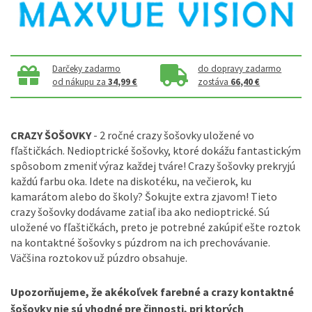
Darčeky zadarmo
do dopravy zadarmo
od nákupu za
34,99 €
zostáva
66,40 €
CRAZY ŠOŠOVKY
- 2 ročné crazy šošovky uložené vo
fľaštičkách. Nedioptrické šošovky, ktoré dokážu fantastickým
spôsobom zmeniť výraz každej tváre! Crazy šošovky prekryjú
každú farbu oka. Idete na diskotéku, na večierok, ku
kamarátom alebo do školy? Šokujte extra zjavom! Tieto
crazy šošovky dodávame zatiaľ iba ako nedioptrické. Sú
uložené vo fľaštičkách, preto je potrebné zakúpiť ešte roztok
na kontaktné šošovky s púzdrom na ich prechovávanie.
Väčšina roztokov už púzdro obsahuje.
Upozorňujeme, že akékoľvek farebné a crazy kontaktné
šošovky nie sú vhodné pre činnosti, pri ktorých