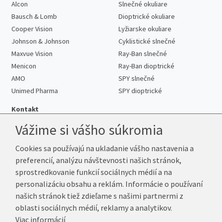
Alcon
Slnečné okuliare
Bausch & Lomb
Dioptrické okuliare
Cooper Vision
Lyžiarske okuliare
Johnson & Johnson
Cyklistické slnečné
Maxvue Vision
Ray-Ban slnečné
Menicon
Ray-Ban dioptrické
AMO
SPY slnečné
Unimed Pharma
SPY dioptrické
Kontakt
Vážime si vášho súkromia
Cookies sa používajú na ukladanie vášho nastavenia a
Telefón:
+421 222 205 863
preferencií, analýzu návštevnosti našich stránok,
E-mail:
info@kup-sosovky.sk
sprostredkovanie funkcií sociálnych médií a na
Reklamačná adresa
personalizáciu obsahu a reklám. Informácie o používaní
Andrea Votavová
našich stránok tiež zdieľame s našimi partnermi z
Revoluční 1017
oblasti sociálnych médií, reklamy a analytikov.
290 01 Poděbrady
Viac informácií