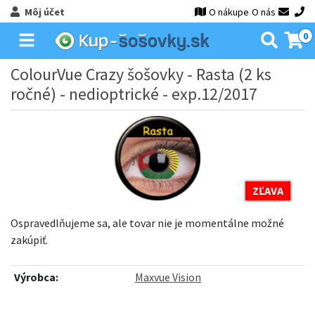
Môj účet
O nákupe
O nás
0
ColourVue Crazy šošovky - Rasta (2 ks
ročné) - nedioptrické - exp.12/2017
ZĽAVA
Ospravedlňujeme sa, ale tovar nie je momentálne možné
zakúpiť.
Výrobca:
Maxvue Vision