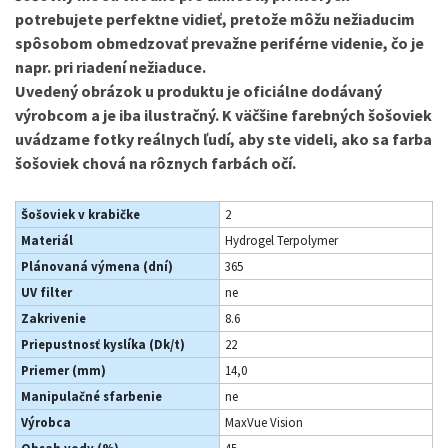
potrebujete perfektne vidieť, pretože môžu nežiaducim
spôsobom obmedzovať prevažne periférne videnie, čo je
napr. pri riadení nežiaduce.
Uvedený obrázok u produktu je oficiálne dodávaný
výrobcom a je iba ilustračný. K väčšine farebných šošoviek
uvádzame fotky reálnych ľudí, aby ste videli, ako sa farba
šošoviek chová na rôznych farbách očí.
Šošoviek v krabičke
2
Materiál
Hydrogel Terpolymer
Plánovaná výmena (dní)
365
UV filter
ne
Zakrivenie
8.6
Priepustnosť kyslíka (Dk/t)
22
Priemer (mm)
14,0
Manipulačné sfarbenie
ne
Výrobca
MaxVue Vision