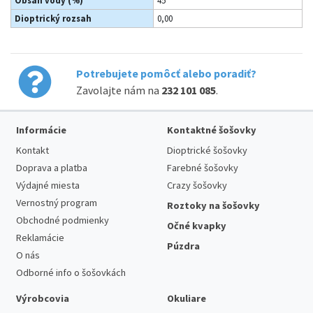
Obsah vody (%)
45
Dioptrický rozsah
0,00
Potrebujete pomôcť alebo poradiť?
Zavolajte nám na
232 101 085
.
Informácie
Kontaktné šošovky
Kontakt
Dioptrické šošovky
Doprava a platba
Farebné šošovky
Výdajné miesta
Crazy šošovky
Vernostný program
Roztoky na šošovky
Obchodné podmienky
Očné kvapky
Reklamácie
Púzdra
O nás
Odborné info o šošovkách
Výrobcovia
Okuliare