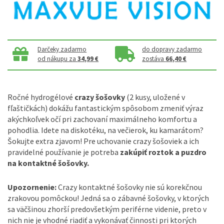
Darčeky zadarmo
do dopravy zadarmo
od nákupu za
34,99 €
zostáva
66,40 €
Ročné hydrogélové
crazy šošovky
(2 kusy, uložené v
fľaštičkách) dokážu fantastickým spôsobom zmeniť výraz
akýchkoľvek očí pri zachovaní maximálneho komfortu a
pohodlia. Idete na diskotéku, na večierok, ku kamarátom?
Šokujte extra zjavom! Pre uchovanie crazy šošoviek a ich
pravidelné používanie je potreba
zakúpiť roztok a puzdro
na kontaktné šošovky.
Upozornenie:
Crazy kontaktné šošovky nie sú korekčnou
zrakovou pomôckou! Jedná sa o zábavné šošovky, v ktorých
sa väčšinou zhorší predovšetkým periférne videnie, preto v
nich nie je vhodné riadiť a vykonávať činnosti pri ktorých