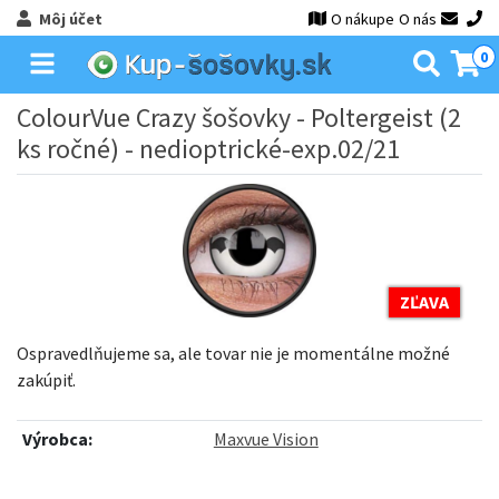
Môj účet
O nákupe
O nás
0
ColourVue Crazy šošovky - Poltergeist (2
ks ročné) - nedioptrické-exp.02/21
ZĽAVA
Ospravedlňujeme sa, ale tovar nie je momentálne možné
zakúpiť.
Výrobca:
Maxvue Vision