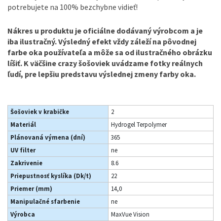
potrebujete na 100% bezchybne vidieť!
Nákres u produktu je oficiálne dodávaný výrobcom a je
iba ilustračný. Výsledný efekt vždy záleží na pôvodnej
farbe oka používateľa a môže sa od ilustračného obrázku
líšiť. K väčšine crazy šošoviek uvádzame fotky reálnych
ľudí, pre lepšiu predstavu výslednej zmeny farby oka.
Šošoviek v krabičke
2
Materiál
Hydrogel Terpolymer
Plánovaná výmena (dní)
365
UV filter
ne
Zakrivenie
8.6
Priepustnosť kyslíka (Dk/t)
22
Priemer (mm)
14,0
Manipulačné sfarbenie
ne
Výrobca
MaxVue Vision