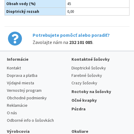
Obsah vody (%)
45
Dioptrický rozsah
0,00
Potrebujete pomôcť alebo poradiť?
Zavolajte nám na
232 101 085
.
Informácie
Kontaktné šošovky
Kontakt
Dioptrické šošovky
Doprava a platba
Farebné šošovky
Výdajné miesta
Crazy šošovky
Vernostný program
Roztoky na šošovky
Obchodné podmienky
Očné kvapky
Reklamácie
Púzdra
O nás
Odborné info o šošovkách
Výrobcovia
Okuliare