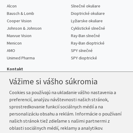
Alcon
Slnečné okuliare
Bausch & Lomb
Dioptrické okuliare
Cooper Vision
Lyžiarske okuliare
Johnson & Johnson
Cyklistické slnečné
Maxvue Vision
Ray-Ban slnečné
Menicon
Ray-Ban dioptrické
AMO
SPY slnečné
Unimed Pharma
SPY dioptrické
Kontakt
Vážime si vášho súkromia
Cookies sa používajú na ukladanie vášho nastavenia a
Telefón:
+421 222 205 863
preferencií, analýzu návštevnosti našich stránok,
E-mail:
info@kup-sosovky.sk
sprostredkovanie funkcií sociálnych médií a na
Reklamačná adresa
personalizáciu obsahu a reklám. Informácie o používaní
Andrea Votavová
našich stránok tiež zdieľame s našimi partnermi z
Revoluční 1017
oblasti sociálnych médií, reklamy a analytikov.
290 01 Poděbrady