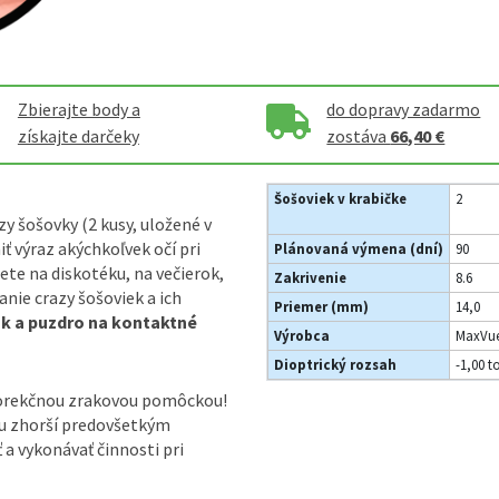
Zbierajte body a
do dopravy zadarmo
získajte darčeky
zostáva
66,40 €
Šošoviek v krabičke
2
y šošovky (2 kusy, uložené v
 výraz akýchkoľvek očí pri
Plánovaná výmena (dní)
90
te na diskotéku, na večierok,
Zakrivenie
8.6
nie crazy šošoviek a ich
Priemer (mm)
14,0
ok a puzdro na kontaktné
Výrobca
MaxVue
Dioptrický rozsah
-1,00 t
korekčnou zrakovou pomôckou!
ou zhorší predovšetkým
ť a vykonávať činnosti pri