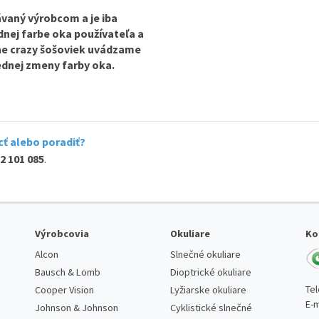
vaný výrobcom a je iba
odnej farbe oka používateľa a
ine crazy šošoviek uvádzame
lednej zmeny farby oka.
ť alebo poradiť?
2 101 085
.
Výrobcovia
Okuliare
Ko
Alcon
Slnečné okuliare
Bausch & Lomb
Dioptrické okuliare
Te
Cooper Vision
Lyžiarske okuliare
E-m
Johnson & Johnson
Cyklistické slnečné