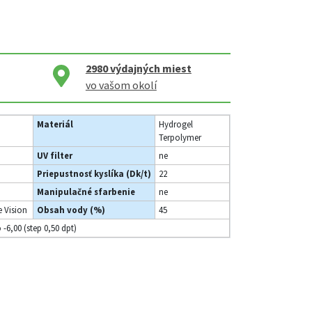
2980
výdajných miest
vo vašom okolí
Materiál
Hydrogel
Terpolymer
UV filter
ne
Priepustnosť kyslíka (Dk/t)
22
Manipulačné sfarbenie
ne
 Vision
Obsah vody (%)
45
o -6,00 (step 0,50 dpt)