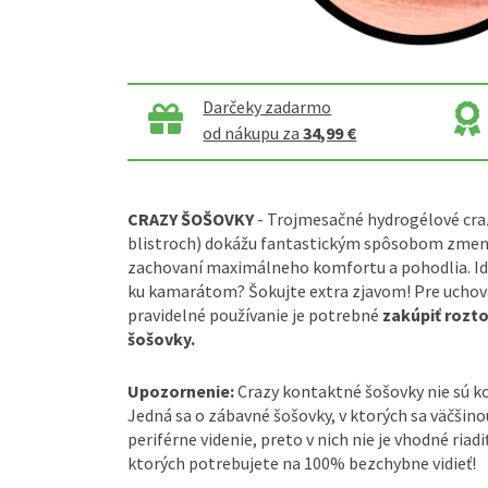
Darčeky zadarmo
od nákupu za
34,99 €
CRAZY ŠOŠOVKY
- Trojmesačné hydrogélové craz
blistroch) dokážu fantastickým spôsobom zmeniť
zachovaní maximálneho komfortu a pohodlia. Ide
ku kamarátom? Šokujte extra zjavom! Pre uchova
pravidelné používanie je potrebné
zakúpiť rozt
šošovky.
Upozornenie:
Crazy kontaktné šošovky nie sú 
Jedná sa o zábavné šošovky, v ktorých sa väčšin
periférne videnie, preto v nich nie je vhodné riadi
ktorých potrebujete na 100% bezchybne vidieť!