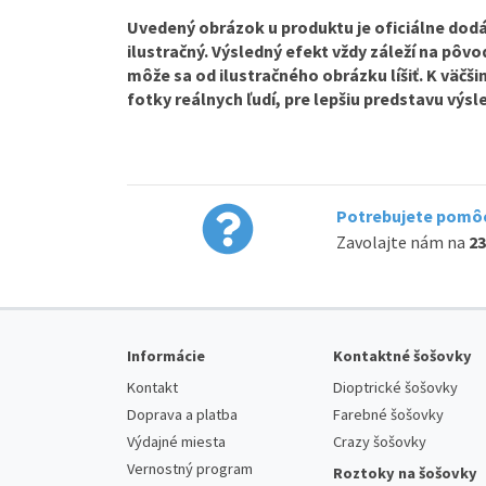
Uvedený obrázok u produktu je oficiálne dodá
ilustračný. Výsledný efekt vždy záleží na pôv
môže sa od ilustračného obrázku líšiť. K väčš
fotky reálnych ľudí, pre lepšiu predstavu výs
Potrebujete pomôc
Zavolajte nám na
23
Informácie
Kontaktné šošovky
Kontakt
Dioptrické šošovky
Doprava a platba
Farebné šošovky
Výdajné miesta
Crazy šošovky
Vernostný program
Roztoky na šošovky