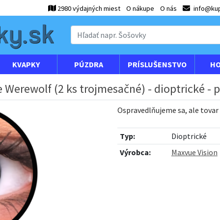
2980 výdajných miest
O nákupe
O nás
info@kup
KVAPKY
PÚZDRA
PRÍSLUŠENSTVO
HO
 Werewolf (2 ks trojmesačné) - dioptrické -
Ospravedlňujeme sa, ale tovar
Typ:
Dioptrické
Výrobca:
Maxvue Vision